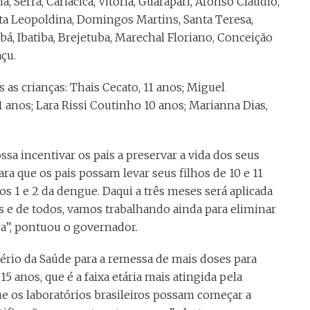
 Serra, Cariacica, Vitória, Guarapari, Afonso Cláudio,
anta Leopoldina, Domingos Martins, Santa Teresa,
bá, Ibatiba, Brejetuba, Marechal Floriano, Conceição
açu.
 as crianças: Thais Cecato, 11 anos; Miguel
 anos; Lara Rissi Coutinho 10 anos; Marianna Dias,
sa incentivar os pais a preservar a vida dos seus
a que os pais possam levar seus filhos de 10 e 11
os 1 e 2 da dengue. Daqui a três meses será aplicada
as e de todos, vamos trabalhando ainda para eliminar
ça”, pontuou o governador.
ério da Saúde para a remessa de mais doses para
 anos, que é a faixa etária mais atingida pela
 os laboratórios brasileiros possam começar a