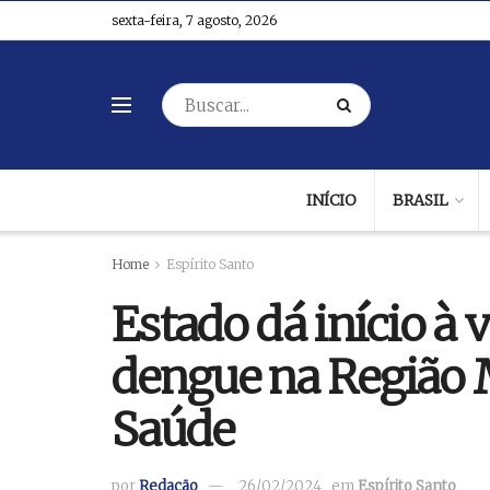
sexta-feira, 7 agosto, 2026
INÍCIO
BRASIL
Home
Espírito Santo
Estado dá início à 
dengue na Região 
Saúde
por
Redação
26/02/2024
em
Espírito Santo