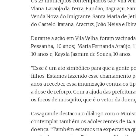
Os 23 municípios contemplados são: Vila Velha,
Viana, Laranja da Terra, Fundão, Itaguaçu, S
Venda Nova do Imigrante, Santa Maria de Jeti
do Castelo, Itarana, Aracruz, João Neiva e Ibir
Durante a ação em Vila Velha, foram vacinadas
Pessanha, 10 anos; Maria Fernanda Araújo, 11
10 anos e; Kaysla Jasmim de Souza, 10 anos.
“Esse é um ato simbólico para que a gente pos
filhos. Estamos fazendo esse chamamento par
anos a receber essa imunização contra os tip
a dose de reforço. Com a ajuda das prefeitur
os focos de mosquito, que é o vetor da doen
Casagrande destacou o diálogo com o Minist
contemplar também os adolescentes de 14 a 15
doença. “Também estamos na expectativa que