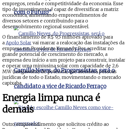
empregos, renda e competitividade da economia. Esse
tipo de investimento é capaz de diversificar a matriz
com o Futuro”
econômica, alimentando empreendimentos de
diversos setores e contribuindo para o
desenvolvimento regional sustentável.
O financiamento de R$ 9,5 milhões aprovado para
a
Apolo Solar
vai marcar a realocação das instalações da
empresa em Presidente Kennedy. Por acreditar no
grande potencial de crescimento do mercado, a
empresa deu início a um projeto para construir, instalar
e operar uma miniusina solar com capacidade de 2,6
Camillo Neves, do Progressistas, será o
MW (megawatts) de potência, que atenderá pessoas
jurídicas de todo o Estado, movimentando o mercado
capixaba.
candidato a vice de Ricardo Ferraço
Energia limpa nunca é
demais
Outro empreendimento que solicitou crédito ao