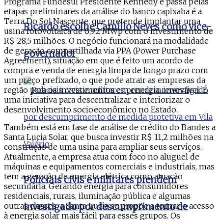
Programa Fundesul Presidente Kennedy e passa pelas
etapas preliminares da análise do banco capixaba é a
Terra Do Sol Nascente, que pretende implantar uma
Ricardo escolhe Camillo Neves como vice-
usina fotovoltaica de 6,92 MWp com o investimento de
R$ 28,5 milhões. O negócio funcionará na modalidade
de geração compartilhada via PPA (Power Purchase
governador
Agreement), situação em que é feito um acordo de
compra e venda de energia limpa de longo prazo com
um preço prefixado, o que pode atrair as empresas da
região para os investimentos em energia renovável. É
uma iniciativa para descentralizar e interiorizar o
desenvolvimento socioeconômico no Estado.
Também está em fase de análise de crédito do Bandes a
Santa Lucia Solar, que busca investir R$ 11,2 milhões na
construção de uma usina para ampliar seus serviços.
Atualmente, a empresa atua com foco no aluguel de
máquinas e equipamentos comerciais e industriais, mas
tem a geração de energia elétrica como atuação
Policiais civis e militares prendem
secundária. Gerando energia para consumidores
residenciais, rurais, iluminação pública e algumas
outras classes, a Santa Lucia se propõe a tornar o acesso
investigado por descumprimento de
à energia solar mais fácil para esses grupos. Os