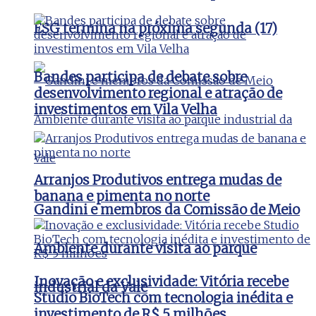
ESG termina na próxima segunda (17)
Bandes participa de debate sobre
desenvolvimento regional e atração de
investimentos em Vila Velha
Arranjos Produtivos entrega mudas de
banana e pimenta no norte
Gandini e membros da Comissão de Meio
Ambiente durante visita ao parque
Inovação e exclusividade: Vitória recebe
industrial da Vale
Studio BioTech com tecnologia inédita e
investimento de R$ 5 milhões