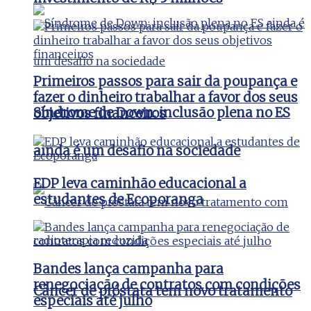
Primeiros passos para sair da poupança e
fazer o dinheiro trabalhar a favor dos seus
Síndrome de Down: inclusão plena no ES
objetivos financeiros
ainda é um desafio na sociedade
EDP leva caminhão educacional a
estudantes de Ecoporanga
Bandes lança campanha para
renegociação de contratos com condições
Câncer de próstata tem novo tratamento
especiais até julho