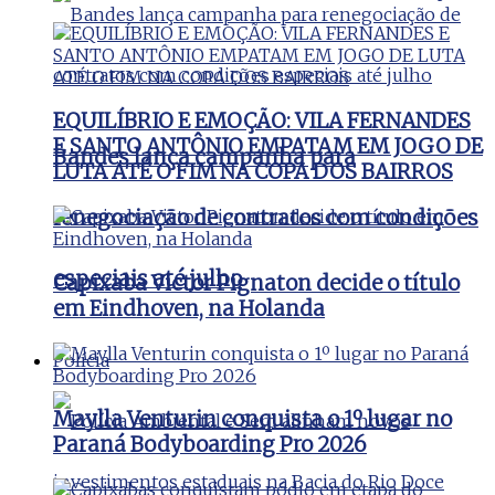
EQUILÍBRIO E EMOÇÃO: VILA FERNANDES
E SANTO ANTÔNIO EMPATAM EM JOGO DE
Bandes lança campanha para
LUTA ATÉ O FIM NA COPA DOS BAIRROS
renegociação de contratos com condições
especiais até julho
Capixaba Victor Pignaton decide o título
em Eindhoven, na Holanda
Polícia
Maylla Venturin conquista o 1º lugar no
Paraná Bodyboarding Pro 2026