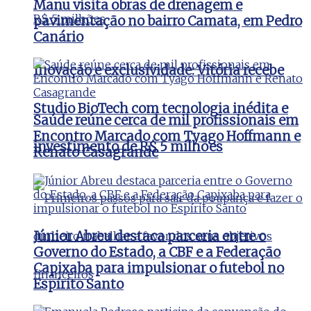
Manu visita obras de drenagem e
pavimentação no bairro Camata, em Pedro
Canário
Inovação e exclusividade: Vitória recebe
Studio BioTech com tecnologia inédita e
Saúde reúne cerca de mil profissionais em
Encontro Marcado com Tyago Hoffmann e
investimento de R$ 5 milhões
Renato Casagrande
Júnior Abreu destaca parceria entre o
Governo do Estado, a CBF e a Federação
Capixaba para impulsionar o futebol no
Espírito Santo