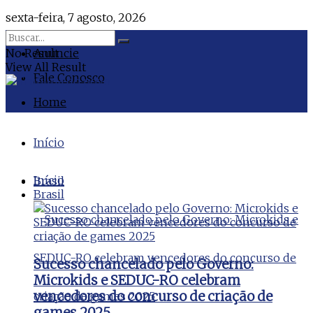
sexta-feira, 7 agosto, 2026
No Result
Anuncie
View All Result
Fale Conosco
Home
Início
Início
Brasil
Brasil
Sucesso chancelado pelo Governo:
Microkids e SEDUC-RO celebram
vencedores do concurso de criação de
games 2025