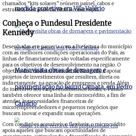
chamados “kits solares” reúnem painel, cabos e
medida protetiva em Vila Valério
estrutura, buscando facilitar a construção.
Conheça o Fundesul Presidente
Kennedy
Desenhadas em parceria com a Prefeitura do município
com as melhores condições operacionais do País, as
linhas de financiamento são voltadas especificamente
para os objetivos de desenvolvimento na região. O
Manu visita obras de drenagem e
objetivo do Fundesul Presidente Kennedy é apoiar
projetos de investimentos que resultem, direta ou
indiretamente, na geração de empregos e renda. Além
pavimentação no bairro Camata, em Pedro
do incentivo aos empreendimentos locais, o Fundo
também oferece uma linha de microcrédito, a fim de
atender às necessidades financeiras de
Canário
microempreendedores e pequenos negócios que
buscam inovar e expandir suas operações.
Com condições acessíveis e flexíveis, o microcrédito
apoia aqueles que buscam oportunidades de