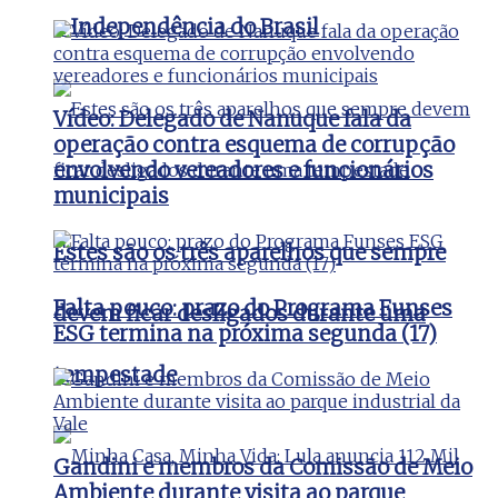
a Independência do Brasil
Vídeo: Delegado de Nanuque fala da
operação contra esquema de corrupção
envolvendo vereadores e funcionários
municipais
Estes são os três aparelhos que sempre
Falta pouco: prazo do Programa Funses
devem ficar desligados durante uma
ESG termina na próxima segunda (17)
tempestade
Gandini e membros da Comissão de Meio
Ambiente durante visita ao parque