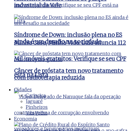
industrial da Vale
Síndrome de Down: inclusão plena no ES
ainda é um desafio na sociedade
Minha Casa, Minha Vida: Lula anuncia 112
Mil imóveis gratuitos: Verifique se seu CPF
Câncer de próstata tem novo tratamento
está na Lista
com radioterapia reduzida
Cidades
Cariacica
Jaguaré
Pinheiros
Vila Velha
Economia