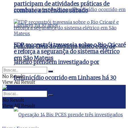
participam de atividades práticas de
combate a incêndios sábado
EDP reconstrói travessia sobre o Rio Cricaré
Polícias Civis do Espírito Santo e Rio de
e reforça a segurança do sistema elétrico
em São Mateus
Janeiro prendem investigado por
No Result
feminicídio ocorrido em Linhares há 30
View All Result
anos
No Result
View All Result