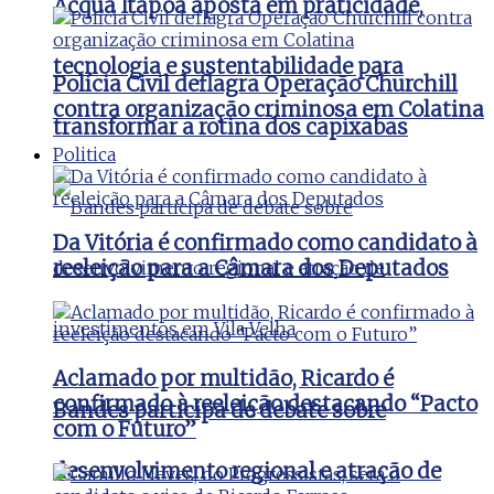
Acqua Itapoã aposta em praticidade,
tecnologia e sustentabilidade para
Polícia Civil deflagra Operação Churchill
contra organização criminosa em Colatina
transformar a rotina dos capixabas
Politica
Da Vitória é confirmado como candidato à
reeleição para a Câmara dos Deputados
Aclamado por multidão, Ricardo é
confirmado à reeleição destacando “Pacto
Bandes participa de debate sobre
com o Futuro”
desenvolvimento regional e atração de