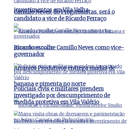
investimentos em Vila Velha
Camillo Neves, do Progressistas, será o
candidato a vice de Ricardo Ferraço
Ricardo escolhe Camillo Neves como vice-
governador
Arranjos Produtivos entrega mudas de
banana e pimenta no norte
Policiais civis e militares prendem
investigado por descumprimento de
medida protetiva em Vila Valério