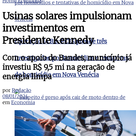
Home
Economia
Usinas solares impulsionam
investimentos em
Presidente Kennedy
Operação 14 Bis: PCES prende três
Com o apoio do Bandes, município já
investigados por homicídios e tentativas
investiu R$ 9,5 mi na geração de
de homicídio em Nova Venécia
energia limpa
por
Redação
08/01/2024
em
Economia