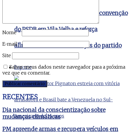
Emanuela Pedroso participa da convenção
do PSDB em Vila Velha e reforça
Nome
*
E-mail
*
alinhamento com lideranças do partido
Site
Salvar meus dados neste navegador para a próxima
Esporte
vez que eu comentar.
RECENTES
Dia nacional da conscientização sobre
mudanças climáticas
PM apreende armas e recupera veículos em