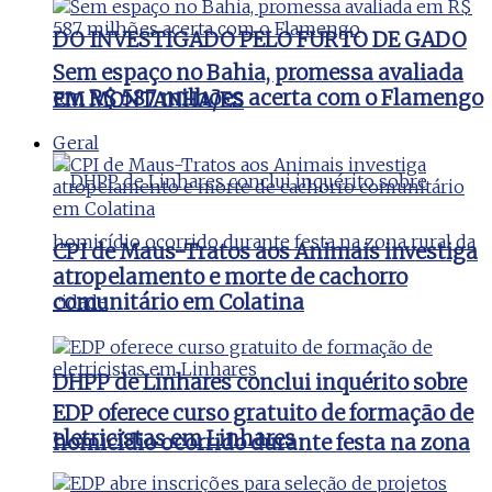
DO INVESTIGADO PELO FURTO DE GADO
Sem espaço no Bahia, promessa avaliada
em R$ 587 milhões acerta com o Flamengo
EM MONTANHA/ES
Geral
CPI de Maus-Tratos aos Animais investiga
atropelamento e morte de cachorro
comunitário em Colatina
DHPP de Linhares conclui inquérito sobre
EDP oferece curso gratuito de formação de
eletricistas em Linhares
homicídio ocorrido durante festa na zona