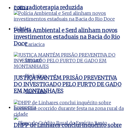
com radioterapia reduzida
Polícia
Cidades
Polícia Ambiental e Serd alinham novos
investimentos estaduais na Bacia do Rio
Doce
Cariacica
Jaguaré
Pinheiros
JUSTIÇA MANTÉM PRISÃO PREVENTIVA
DO INVESTIGADO PELO FURTO DE GADO
EM MONTANHA/ES
Vila Velha
Economia
DHPP de Linhares conclui inquérito sobre