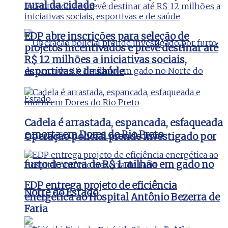
rural da cidade
EDP abre inscrições para seleção de
projetos incentivados e prevê destinar até
R$ 12 milhões a iniciativas sociais,
esportivas e de saúde
Cadela é arrastada, espancada, esfaqueada
e morta em Dores do Rio Preto
Operação policial prende investigado por
furto de cerca de R$ 1 milhão em gado no
EDP entrega projeto de eficiência
Norte do Estado
energética ao Hospital Antônio Bezerra de
Faria