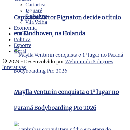
Cariacica
Jaguaré
Pinheiros
Capixaba Victor Pignaton decide o título
Vila Velha
Economia
em Eindhoven, na Holanda
Polícia
Politica
Esporte
Geral
© 2023 - Desenvolvido por
Webmundo Soluções
Interativas
Maylla Venturin conquista o 1º lugar no
Paraná Bodyboarding Pro 2026