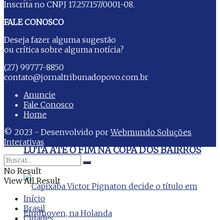
Inscrita no CNPJ 17.257.157/0001-08.
FALE CONOSCO
Deseja fazer alguma sugestão
ou crítica sobre alguma notícia?
(27) 99777-8850
contato@jornaltribunadopovo.com.br
Anuncie
EQUILÍBRIO E EMOÇÃO: VILA FERNANDES
Fale Conosco
Home
E SANTO ANTÔNIO EMPATAM EM JOGO DE
© 2023 - Desenvolvido por
Webmundo Soluções
Interativas
LUTA ATÉ O FIM NA COPA DOS BAIRROS
No Result
View All Result
Início
Brasil
Cidades