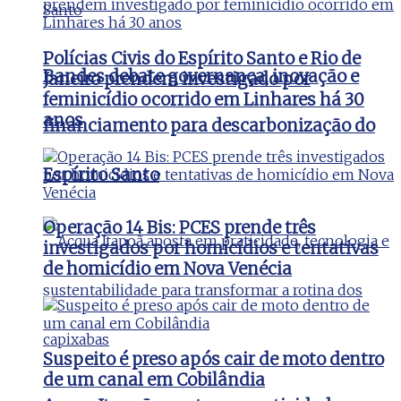
Polícias Civis do Espírito Santo e Rio de
Bandes debate governança, inovação e
Janeiro prendem investigado por
feminicídio ocorrido em Linhares há 30
anos
financiamento para descarbonização do
Espírito Santo
Operação 14 Bis: PCES prende três
investigados por homicídios e tentativas
de homicídio em Nova Venécia
Suspeito é preso após cair de moto dentro
de um canal em Cobilândia