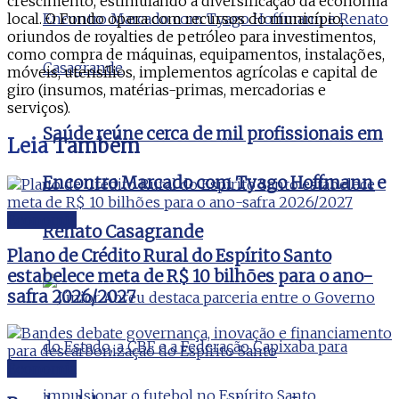
crescimento, estimulando a diversificação da economia
local. O Fundo opera com recursos do município,
oriundos de royalties de petróleo para investimentos,
como compra de máquinas, equipamentos, instalações,
móveis, utensílios, implementos agrícolas e capital de
giro (insumos, matérias-primas, mercadorias e
serviços).
Saúde reúne cerca de mil profissionais em
Leia
Também
Encontro Marcado com Tyago Hoffmann e
Economia
Renato Casagrande
Plano de Crédito Rural do Espírito Santo
estabelece meta de R$ 10 bilhões para o ano-
safra 2026/2027
Economia