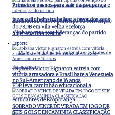
Primeiros passos para sair da poupança e
fazer o dinheiro trabalhar a favor dos seus
Emanuela Pedroso participa da convenção
do PSDB em Vila Velha e reforça
alinhamento com lideranças do partido
objetivos financeiros
Esporte
Capixaba Victor Pignaton estreia com
vitória arrasadora e Brasil bate a Venezuela
no Sul-Americano de 16 anos
EDP leva caminhão educacional a
estudantes de Ecoporanga
SOBRADO VENCE DE VIRADA EM JOGO DE
SEIS GOLS E ENCAMINHA CLASSIFICAÇÃO