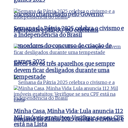
Sucesso chancelado pelo Governo:
Semana da Pátria 2025 celebra o civismo e
Microkids e SEDUC-RO celebram
a Independência do Brasil
vencedores do concurso de criação de
games 2025
Estes são os três aparelhos que sempre
devem ficar desligados durante uma
tempestade
Minha Casa, Minha Vida: Lula anuncia 112
Mil imóveis gratuitos: Verifique se seu CPF
Semana da Pátria 2025 celebra o civismo e
está na Lista