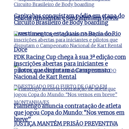
Capixabas conquistam pódio em etapa do
Polícia Ambiental e Serd alinham novos
Circuito Brasileiro de Body boarding
investimentos estaduais na Bacia do Rio
Doce
FDK Racing Cup chega à sua 3ª edição com
inscrições abertas para iniciantes e
pilotos que disputam o Campeonato
Nacional de Kart Rental
Flamengo anuncia contratação de atleta
que jogou Copa do Mundo: “Nos vemos em
breve”
JUSTIÇA MANTÉM PRISÃO PREVENTIVA