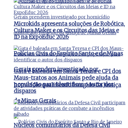
Microkids apresenta soluções de Robótica,
Cultura Maker e os Circuitos das Ideias e
ID na ExpoEduc 2026
Polícias Civis do Espírito Santo e de Minas
Gerais prendem investigado por
Gata é baleada em Santa Teresa e CPI dos
Maus-tratos aos Animais pede ajuda da
população para identificar o autor dos
homicídio qualificado foragido da Justiça
disparos
de Minas Gerais
Núcleos comunitários da Defesa Civil