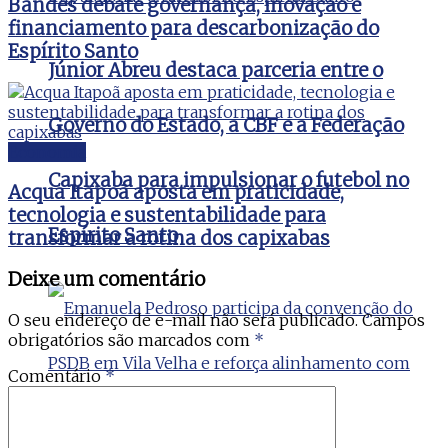
Bandes debate governança, inovação e
financiamento para descarbonização do
Espírito Santo
Júnior Abreu destaca parceria entre o
Governo do Estado, a CBF e a Federação
Economia
Capixaba para impulsionar o futebol no
Acqua Itapoã aposta em praticidade,
tecnologia e sustentabilidade para
Espírito Santo
transformar a rotina dos capixabas
Deixe um comentário
O seu endereço de e-mail não será publicado.
Campos
obrigatórios são marcados com
*
Comentário
*