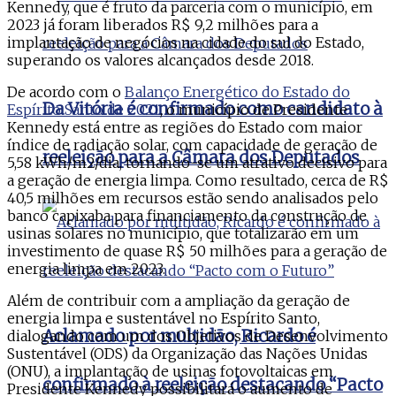
Kennedy, que é fruto da parceria com o município, em
2023 já foram liberados R$ 9,2 milhões para a
implantação de negócios na cidade do sul do Estado,
superando os valores alcançados desde 2018.
De acordo com o
Balanço Energético do Estado do
Da Vitória é confirmado como candidato à
Espírito Santo de 2021
, o município de Presidente
Kennedy está entre as regiões do Estado com maior
índice de radiação solar, com capacidade de geração de
reeleição para a Câmara dos Deputados
5,58 kWh/m2/dia, tornando-se um atrativo decisivo para
a geração de energia limpa. Como resultado, cerca de R$
40,5 milhões em recursos estão sendo analisados pelo
banco capixaba para financiamento da construção de
usinas solares no município, que totalizarão em um
investimento de quase R$ 50 milhões para a geração de
energia limpa em 2023.
Além de contribuir com a ampliação da geração de
energia limpa e sustentável no Espírito Santo,
Aclamado por multidão, Ricardo é
dialogando com um dos Objetivos de Desenvolvimento
Sustentável (ODS) da Organização das Nações Unidas
(ONU), a implantação de usinas fotovoltaicas em
confirmado à reeleição destacando “Pacto
Presidente Kennedy possibilitará o aumento de