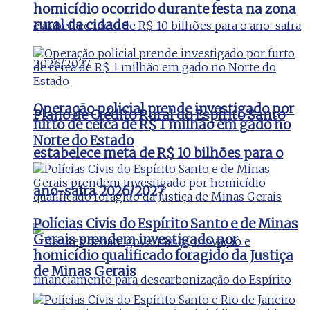
homicídio ocorrido durante festa na zona
rural da cidade
Operação policial prende investigado por
Plano de Crédito Rural do Espírito Santo
furto de cerca de R$ 1 milhão em gado no
Norte do Estado
estabelece meta de R$ 10 bilhões para o
ano-safra 2026/2027
Polícias Civis do Espírito Santo e de Minas
Gerais prendem investigado por
homicídio qualificado foragido da Justiça
de Minas Gerais