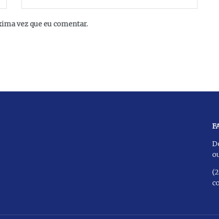
xima vez que eu comentar.
F
D
ou
(
c