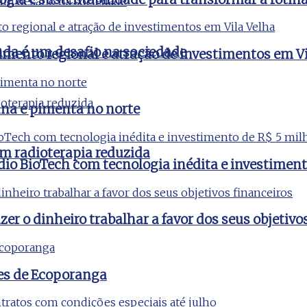
nda é um desafio na sociedade
imento regional e atração de investimentos em Vi
na e pimenta no norte
m radioterapia reduzida
udio BioTech com tecnologia inédita e investimen
er o dinheiro trabalhar a favor dos seus objetivo
es de Ecoporanga