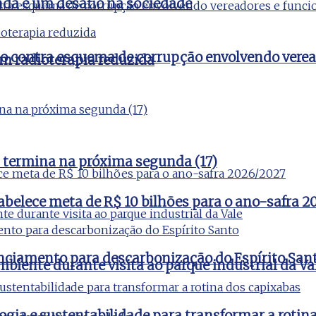
nda é um desafio na sociedade
ão contra esquema de corrupção envolvendo verea
m radioterapia reduzida
 termina na próxima segunda (17)
tabelece meta de R$ 10 bilhões para o ano-safra 
nciamento para descarbonização do Espírito San
iente durante visita ao parque industrial da Va
ogia e sustentabilidade para transformar a rotin