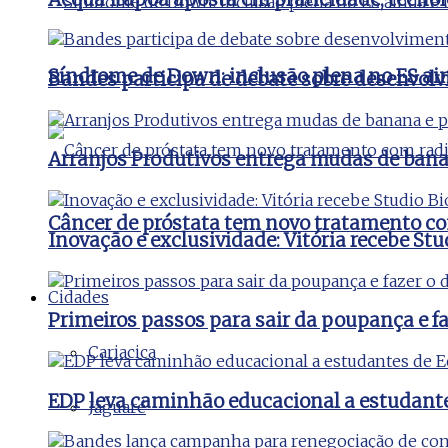
Síndrome de Down: inclusão plena no ES ai
Bandes participa de debate sobre desenvolv
Arranjos Produtivos entrega mudas de bana
Câncer de próstata tem novo tratamento co
Inovação e exclusividade: Vitória recebe St
Cidades
Primeiros passos para sair da poupança e faz
Cariacica
EDP leva caminhão educacional a estudant
Jaguaré