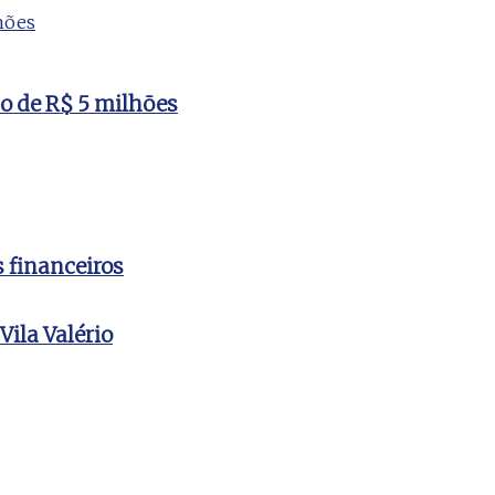
to de R$ 5 milhões
s financeiros
ila Valério