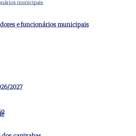
dores e funcionários municipais
2026/2027
to
le
a dos capixabas