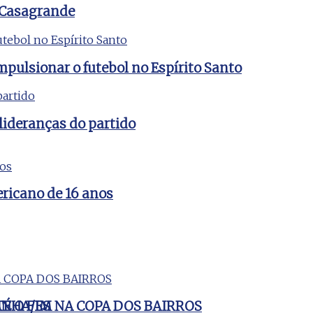
 Casagrande
mpulsionar o futebol no Espírito Santo
lideranças do partido
ericano de 16 anos
ANHA/ES
É O FIM NA COPA DOS BAIRROS