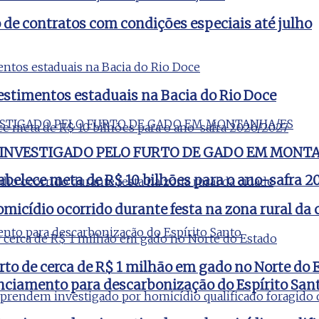
e contratos com condições especiais até julho
estimentos estaduais na Bacia do Rio Doce
 INVESTIGADO PELO FURTO DE GADO EM MONT
tabelece meta de R$ 10 bilhões para o ano-safra 
micídio ocorrido durante festa na zona rural da 
rto de cerca de R$ 1 milhão em gado no Norte do 
nciamento para descarbonização do Espírito San