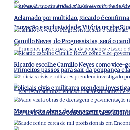
Aclamado por multidão, Ricardo é confirma
Inovação e exclusividade: Vitória recebe St
Camillo Neves, do Progressistas, será o cand
Ricardo escolhe Camillo Neves como vice-
Primeiros passos para sair da poupança e faz
Policiais civis e militares prendem invest
Manu visita obras de drenagem e pavimenta
EDP leva caminhão educacional a estudant