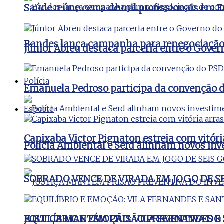
Saúde reúne cerca de mil profissionais e
Bandes lança campanha para renegociação d
Júnior Abreu destaca parceria entre o Gover
Polícia
Emanuela Pedroso participa da convenção d
Esporte
Capixaba Victor Pignaton estreia com vitóri
Polícia Ambiental e Serd alinham novos inv
SOBRADO VENCE DE VIRADA EM JOGO DE S
JUSTIÇA MANTÉM PRISÃO PREVENTIVA DO
EQUILÍBRIO E EMOÇÃO: VILA FERNANDES 