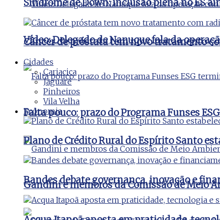
Síndrome de Down: inclusão plena no ES ai
Vídeo: Delegado de Nanuque fala da operaç
Câncer de próstata tem novo tratamento co
Cidades
Cariacica
Jaguaré
Pinheiros
Vila Velha
Economia
Falta pouco: prazo do Programa Funses ESG
Plano de Crédito Rural do Espírito Santo es
Bandes debate governança, inovação e fina
Gandini e membros da Comissão de Meio Amb
Acqua Itapoã aposta em praticidade, tecnol