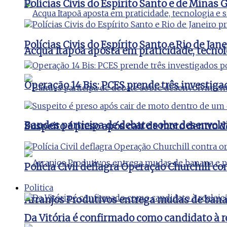
Polícias Civis do Espírito Santo e de Minas
Polícias Civis do Espírito Santo e Rio de J
Acqua Itapoã aposta em praticidade, tecnol
Operação 14 Bis: PCES prende três investig
Bandes participa de debate sobre desenvolv
Suspeito é preso após cair de moto dentro 
Polícia Civil deflagra Operação Churchill c
Politica
Arranjos Produtivos entrega mudas de bana
Da Vitória é confirmado como candidato à 