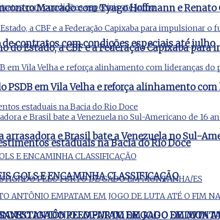
m Encontro Marcado com Tyago Hoffmann e Renato
e contratos com condições especiais até julho
no do Estado, a CBF e a Federação Capixaba para i
o PSDB em Vila Velha e reforça alinhamento com 
a arrasadora e Brasil bate a Venezuela no Sul-Am
estimentos estaduais na Bacia do Rio Doce
EIS GOLS E ENCAMINHA CLASSIFICAÇÃO
 INVESTIGADO PELO FURTO DE GADO EM MONT
E SANTO ANTÔNIO EMPATAM EM JOGO DE LUTA AT