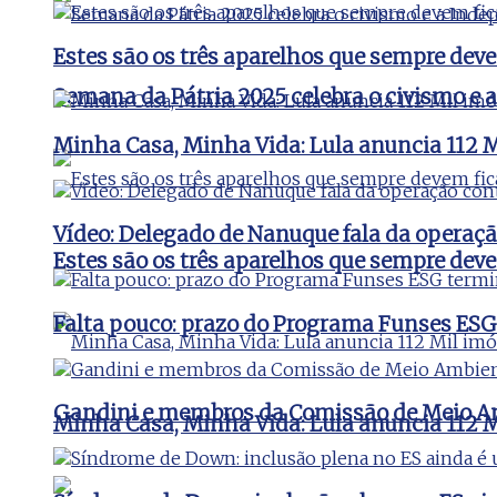
Estes são os três aparelhos que sempre de
Semana da Pátria 2025 celebra o civismo e 
Minha Casa, Minha Vida: Lula anuncia 112 Mi
Vídeo: Delegado de Nanuque fala da operaç
Estes são os três aparelhos que sempre de
Falta pouco: prazo do Programa Funses ESG
Gandini e membros da Comissão de Meio Amb
Minha Casa, Minha Vida: Lula anuncia 112 Mi