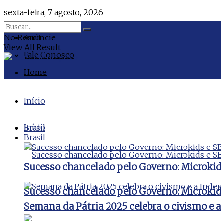
sexta-feira, 7 agosto, 2026
No Result
Anuncie
View All Result
Fale Conosco
Home
Início
Início
Brasil
Brasil
Sucesso chancelado pelo Governo: Microki
Sucesso chancelado pelo Governo: Microki
Semana da Pátria 2025 celebra o civismo e 