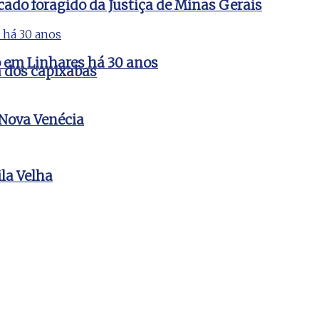
cado foragido da Justiça de Minas Gerais
do em Linhares há 30 anos
a dos capixabas
 Nova Venécia
la Velha