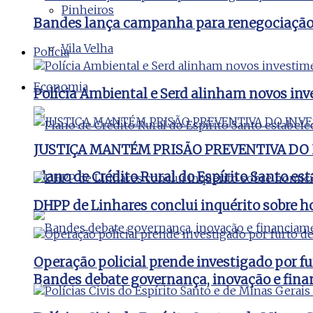
Pinheiros
Bandes lança campanha para renegociação d
Vila Velha
Polícia
Economia
Polícia Ambiental e Serd alinham novos inv
JUSTIÇA MANTÉM PRISÃO PREVENTIVA DO
Plano de Crédito Rural do Espírito Santo es
DHPP de Linhares conclui inquérito sobre ho
Operação policial prende investigado por fu
Bandes debate governança, inovação e fina