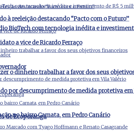
do à reeleição destacando “Pacto com o Futuro”
udio BioTech com tecnologia inédita e investimen
idato a vice de Ricardo Ferraço
governador
er o dinheiro trabalhar a favor dos seus objetivo
igado por descumprimento de medida protetiva em V
ção no bairro Camata, em Pedro Canário
es de Ecoporanga