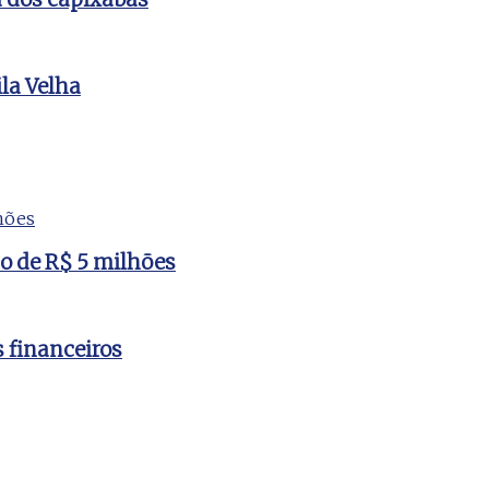
la Velha
to de R$ 5 milhões
s financeiros