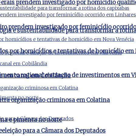
 Gerais prendem investigado por homicídio qualifi
aneiro prendem investigado por feminicídio ocorri
ogia e sustentabilidade para transformar a rotin
ados por homicídios e tentativas de homicídio em
imento regional e atração de investimentos em Vi
de um canal em Cobilândia
ontra organização criminosa em Colatina
na e pimenta no norte
reeleição para a Câmara dos Deputados