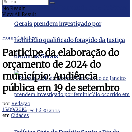
Polícias Civis do Espírito Santo e de Minas
No Result
View All Result
Gerais prendem investigado por
Home
Cidades
homicídio qualificado foragido da Justiça
Participe da elaboração do
de Minas Gerais
orçamento de 2024 do
município: Audiência
pública em 19 de setembro
por
Redação
15/09/2023
em
Cidades