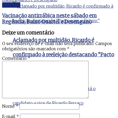
Linhares
Vacinação antirrábica neste sábado em
Regência, Baixo Quartel e Desengano
Deixe um comentário
Aclamado por multidão, Ricardo é
O seu endereço de e-mail não será publicado.
Campos
obrigatórios são marcados com
*
confirmado à reeleição destacando “Pacto
Comentário
*
com o Futuro”
Nome
*
E-mail
*