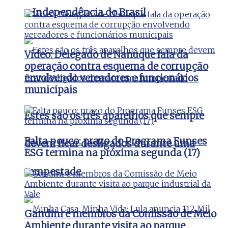
a Independência do Brasil
Vídeo: Delegado de Nanuque fala da
operação contra esquema de corrupção
envolvendo vereadores e funcionários
municipais
Estes são os três aparelhos que sempre
Falta pouco: prazo do Programa Funses
devem ficar desligados durante uma
ESG termina na próxima segunda (17)
tempestade
Gandini e membros da Comissão de Meio
Ambiente durante visita ao parque