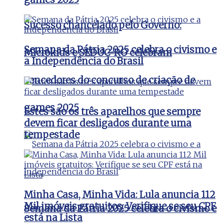
Sucesso chancelado pelo Governo:
Semana da Pátria 2025 celebra o civismo e
Microkids e SEDUC-RO celebram
a Independência do Brasil
vencedores do concurso de criação de
games 2025
Estes são os três aparelhos que sempre
devem ficar desligados durante uma
tempestade
Minha Casa, Minha Vida: Lula anuncia 112
Mil imóveis gratuitos: Verifique se seu CPF
Semana da Pátria 2025 celebra o civismo e
está na Lista