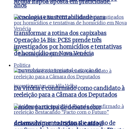
Acqua Itapoã aposta em praticidade,
anos
tecnologia e sustentabilidade para
transformar a rotina dos capixabas
Operação 14 Bis: PCES prende três
investigados por homicídios e tentativas
de homicídio em Nova Venécia
Politica
Da Vitória é confirmado como candidato à
reeleição para a Câmara dos Deputados
Bandes participa de debate sobre
desenvolvimento regional e atração de
Aclamado por multidão, Ricardo é