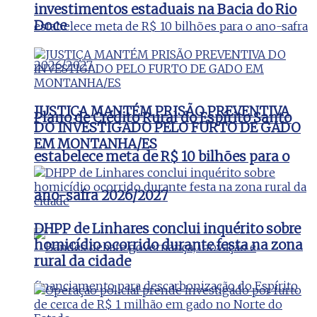
investimentos estaduais na Bacia do Rio
Doce
JUSTIÇA MANTÉM PRISÃO PREVENTIVA
Plano de Crédito Rural do Espírito Santo
DO INVESTIGADO PELO FURTO DE GADO
EM MONTANHA/ES
estabelece meta de R$ 10 bilhões para o
ano-safra 2026/2027
DHPP de Linhares conclui inquérito sobre
homicídio ocorrido durante festa na zona
rural da cidade