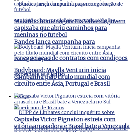
Mazinho homenageia Liz Valverde, jovem
capixaba que abriu caminhos para
meninas no futebol
Bandes lança campanha para
renegociação de contratos com condições
Bodyboard: Maylla Venturin inicia
especiais até julho
campanha pelo título mundial com
circuito entre Ásia, Portugal e Brasil
Polícia
Capixaba Victor Pignaton estreia com
vitória arrasadora e Brasil bate a Venezuela