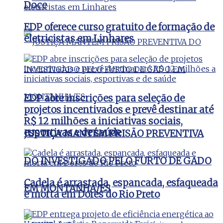
Doce
EDP oferece curso gratuito de formação de
eletricistas em Linhares
EDP abre inscrições para seleção de
projetos incentivados e prevê destinar até
R$ 12 milhões a iniciativas sociais,
esportivas e de saúde
JUSTIÇA MANTÉM PRISÃO PREVENTIVA
DO INVESTIGADO PELO FURTO DE GADO
Cadela é arrastada, espancada, esfaqueada
EM MONTANHA/ES
e morta em Dores do Rio Preto