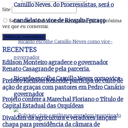
Camillo Neves, do Progressistas, será o
Site
candidato a vice de Ricardo Ferraço
Salvar meus dados neste navegador para a próxima
vez que eu comentar.
RECENTES
Edilson Monteiro agradece o governador
Renato Casagrande pela parceria.
Ricardo escolhe Camillo Neves como vice-
Prefeito Kleilson Rezende participa de culto de
ação de graças com pastores em Pedro Canário
governador
Projeto confere a Marechal Floriano o Título de
Capital Estadual das Orquídeas
Divaldim da agricultura e veradores lançam
chapa para presidência da câmara de