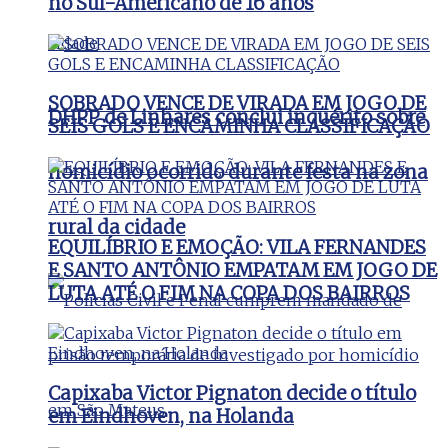
no Sul-Americano de 16 anos
SOBRADO VENCE DE VIRADA EM JOGO DE
DHPP de Linhares conclui inquérito sobre
SEIS GOLS E ENCAMINHA CLASSIFICAÇÃO
homicídio ocorrido durante festa na zona
rural da cidade
EQUILÍBRIO E EMOÇÃO: VILA FERNANDES
E SANTO ANTÔNIO EMPATAM EM JOGO DE
LUTA ATÉ O FIM NA COPA DOS BAIRROS
Capixaba Victor Pignaton decide o título
em Eindhoven, na Holanda