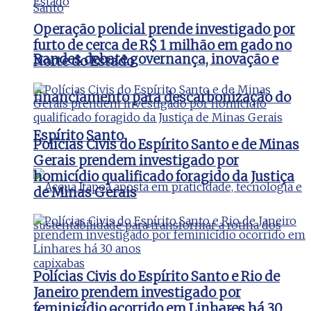
Operação policial prende investigado por
furto de cerca de R$ 1 milhão em gado no
Bandes debate governança, inovação e
Norte do Estado
financiamento para descarbonização do
Espírito Santo
Polícias Civis do Espírito Santo e de Minas
Gerais prendem investigado por
homicídio qualificado foragido da Justiça
de Minas Gerais
Polícias Civis do Espírito Santo e Rio de
Janeiro prendem investigado por
feminicídio ocorrido em Linhares há 30