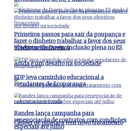
Primeiros passos para sair da poupança e
fazer o dinheiro trabalhar a favor dos seus
Síndrome de Down: inclusão plena no ES
objetivos financeiros
ainda é um desafio na sociedade
EDP leva caminhão educacional a
estudantes de Ecoporanga
Bandes lança campanha para
renegociação de contratos com condições
Câncer de próstata tem novo tratamento
especiais até julho