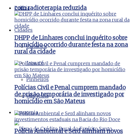
com radioterapia reduzida
Polícia
Cidades
DHPP de Linhares conclui inquérito sobre
homicídio ocorrido durante festa na zona
Cariacica
rural da cidade
Jaguaré
Pinheiros
Polícias Civil e Penal cumprem mandado
de prisão temporária de investigado por
Vila Velha
homicídio em São Mateus
Economia
Polícia Ambiental e Serd alinham novos