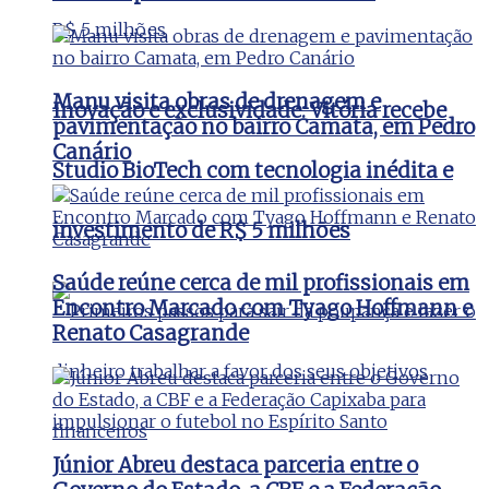
Manu visita obras de drenagem e
Inovação e exclusividade: Vitória recebe
pavimentação no bairro Camata, em Pedro
Canário
Studio BioTech com tecnologia inédita e
investimento de R$ 5 milhões
Saúde reúne cerca de mil profissionais em
Encontro Marcado com Tyago Hoffmann e
Renato Casagrande
Júnior Abreu destaca parceria entre o