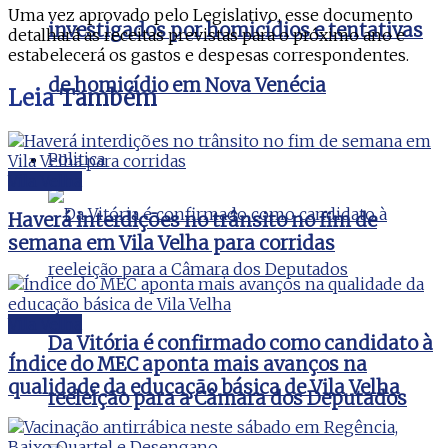
Uma vez aprovado pelo Legislativo, esse documento
investigados por homicídios e tentativas
detalhará as receitas previstas para o próximo ano e
estabelecerá os gastos e despesas correspondentes.
de homicídio em Nova Venécia
Leia
Também
Politica
Vila Velha
Haverá interdições no trânsito no fim de
semana em Vila Velha para corridas
Vila Velha
Da Vitória é confirmado como candidato à
Índice do MEC aponta mais avanços na
qualidade da educação básica de Vila Velha
reeleição para a Câmara dos Deputados