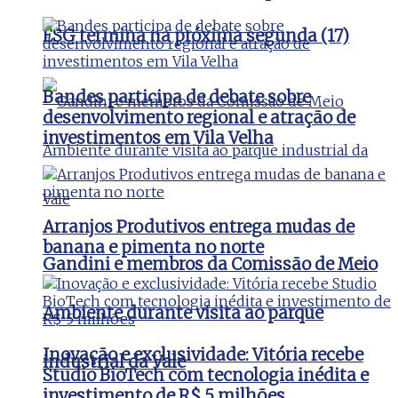
ESG termina na próxima segunda (17)
Bandes participa de debate sobre
desenvolvimento regional e atração de
investimentos em Vila Velha
Arranjos Produtivos entrega mudas de
banana e pimenta no norte
Gandini e membros da Comissão de Meio
Ambiente durante visita ao parque
Inovação e exclusividade: Vitória recebe
industrial da Vale
Studio BioTech com tecnologia inédita e
investimento de R$ 5 milhões