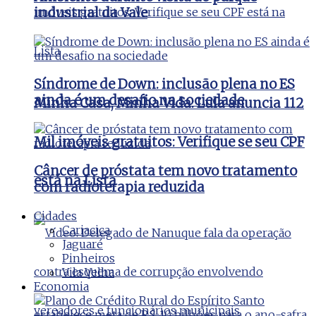
industrial da Vale
Síndrome de Down: inclusão plena no ES
ainda é um desafio na sociedade
Minha Casa, Minha Vida: Lula anuncia 112
Mil imóveis gratuitos: Verifique se seu CPF
Câncer de próstata tem novo tratamento
está na Lista
com radioterapia reduzida
Cidades
Cariacica
Jaguaré
Pinheiros
Vila Velha
Economia