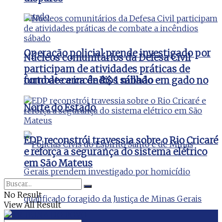
Operação policial prende investigado por
Núcleos comunitários da Defesa Civil
participam de atividades práticas de
furto de cerca de R$ 1 milhão em gado no
combate a incêndios sábado
Norte do Estado
EDP reconstrói travessia sobre o Rio Cricaré
e reforça a segurança do sistema elétrico
em São Mateus
No Result
View All Result