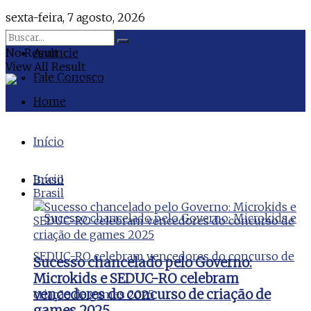
sexta-feira, 7 agosto, 2026
No Result
Anuncie
View All Result
Fale Conosco
Home
Início
Início
Brasil
Brasil
Sucesso chancelado pelo Governo:
Microkids e SEDUC-RO celebram
vencedores do concurso de criação de
games 2025