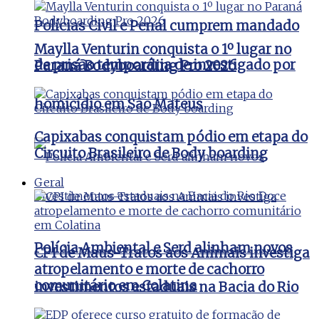
Polícias Civil e Penal cumprem mandado
Maylla Venturin conquista o 1º lugar no
de prisão temporária de investigado por
Paraná Bodyboarding Pro 2026
homicídio em São Mateus
Capixabas conquistam pódio em etapa do
Circuito Brasileiro de Body boarding
Geral
Polícia Ambiental e Serd alinham novos
CPI de Maus-Tratos aos Animais investiga
atropelamento e morte de cachorro
comunitário em Colatina
investimentos estaduais na Bacia do Rio