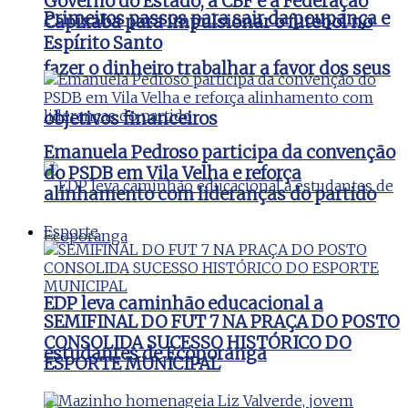
Governo do Estado, a CBF e a Federação
Primeiros passos para sair da poupança e
Capixaba para impulsionar o futebol no
Espírito Santo
fazer o dinheiro trabalhar a favor dos seus
objetivos financeiros
Emanuela Pedroso participa da convenção
do PSDB em Vila Velha e reforça
alinhamento com lideranças do partido
Esporte
EDP leva caminhão educacional a
SEMIFINAL DO FUT 7 NA PRAÇA DO POSTO
CONSOLIDA SUCESSO HISTÓRICO DO
estudantes de Ecoporanga
ESPORTE MUNICIPAL