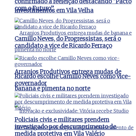
confirmado à reeleição destacando “Pacto
com o Futuro”
investimentos em Vila Velha
Camillo Neves, do Progressistas, será o
candidato a vice de Ricardo Ferraço
Arranjos Produtivos entrega mudas de
Ricardo escolhe Camillo Neves como vice-
governador
banana e pimenta no norte
Policiais civis e militares prendem
investigado por descumprimento de
medida protetiva em Vila Valério