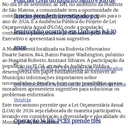
Polícias Civis do Espírito Santo e Rio de
No dia 19 de setembro, às 14h, no auditório da Multivix
de São Mateus, a comunidade tem a oportunidade de
contribuir na alocação dos recursos municipais para o
Janeiro prendem investigado por
ano de 2024. É a Audiência Pública do Projeto de Lei
Orçamentária Anual (PLOA), onde a população
feminicídio ocorrido em Linhares há 30
conhecerá o planejamento já elaborado pelo Poder
Executivo e apresentará suas sugestões.
anos
A Multivix está localizada na Rodovia Othovarino
Duarte Santos, 844, Bairro Parque Washington, próximo
ao Hospital Roberto Arnizaut Silvares. A participação da
população na PLOA, através da Audiência Pública,
desempenha um papel fundamental ao fornecer ao
Município informações importantes sobre
necessidades e desafios, bem como possibilitar que os
moradores apresentem sugestões para solucionar os
problemas enfrentados.
Este mecanismo permite que a Lei Orçamentária Anual
(LOA) de 2024 seja elaborada de maneira participativa,
levando em consideração a diversidade e pluralidade do
Operação 14 Bis: PCES prende três
Município de São Mateus.