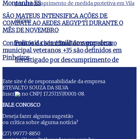
Montanha ES
SÃO MATEUS INTENSIFICA AÇÕES DE
COMBATE AO AEDES AEGYPTI DURANTE O
MÊS DE NOVEMBRO
Policiais civis e militares prendem
Confrontos da semifinal do campeonaro
municipal veteranos +35 são definidos em
Pinheiros
investigado por descumprimento de
medida protetiva em Vila Valério
Este site é de responsabilidade da empresa
ETEVALTO SOUZA DA SILVA
Inscrita no CNPJ 17.257.157/0001-08.
FALE CONOSCO
Deseja fazer alguma sugestão
ou crítica sobre alguma notícia?
(27) 99777-8850