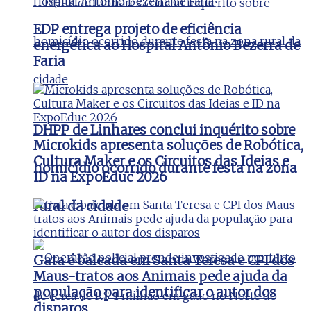
EDP entrega projeto de eficiência
energética ao Hospital Antônio Bezerra de
Faria
DHPP de Linhares conclui inquérito sobre
Microkids apresenta soluções de Robótica,
Cultura Maker e os Circuitos das Ideias e
homicídio ocorrido durante festa na zona
ID na ExpoEduc 2026
rural da cidade
Gata é baleada em Santa Teresa e CPI dos
Maus-tratos aos Animais pede ajuda da
população para identificar o autor dos
disparos