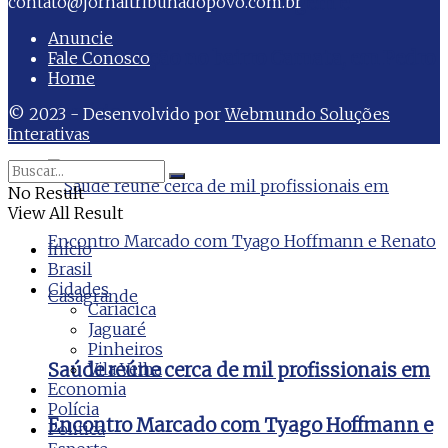
Manu visita obras de drenagem e
contato@jornaltribunadopovo.com.br
Anuncie
pavimentação no bairro Camata, em Pedro
Fale Conosco
Home
Canário
© 2023 - Desenvolvido por
Webmundo Soluções
Interativas
No Result
View All Result
Início
Brasil
Cidades
Cariacica
Jaguaré
Pinheiros
Vila Velha
Saúde reúne cerca de mil profissionais em
Economia
Polícia
Encontro Marcado com Tyago Hoffmann e
Politica