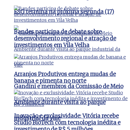
ESG termina na próxima segunda (17)
Bandes participa de debate sobre
desenvolvimento regional e atração de
investimentos em Vila Velha
Arranjos Produtivos entrega mudas de
banana e pimenta no norte
Gandini e membros da Comissão de Meio
Ambiente durante visita ao parque
Inovação e exclusividade: Vitória recebe
industrial da Vale
Studio BioTech com tecnologia inédita e
investimento de R$ 5 milhões