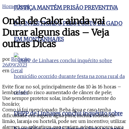
Home
Geral
JUSTIÇA MANTÉM PRISÃO PREVENTIVA
Onda de Calor ainda vai
DO INVESTIGADO PELO FURTO DE GADO
Durar alguns dias – Veja
EM MONTANHA/ES
outras Dicas
por
Redação
26/09/2023
em
Geral
Evite ficar no sol, principalmente das 10 às 16 horas –
lembre-se do risco aumentado de câncer de pele;
Use sempre protetor solar, independentemente do
horário;
Como já foi mencionado: Beba água e caso tenha
DHPP de Linhares conclui inquérito sobre
dificuldade em ingerir água pura, incluir rodelas de
limão, laranja ou hortelã, pode ser um incentivo; utilizar
alarmes ou aplicativos que enviam avisos sonoros para