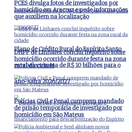
PCES divulga fotos de investigados por
homicídio em Aracruz e pede informações
que auxiliem na localização
Plano de Crédito Rural do Espírito Santo
DHPP de Linhares conclui inquérito sobre
homicídio ocorrido durante festa na zona
estabelece meta de R$ 10 bilhões para o
rural da cidade
ano-safra 2026/2027
Polícias Civil e Penal cumprem mandado
de prisão temporária de investigado por
homicídio em São Mateus