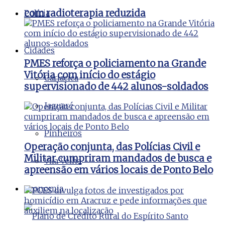
com radioterapia reduzida
Polícia
Cidades
PMES reforça o policiamento na Grande
Vitória com início do estágio
Cariacica
supervisionado de 442 alunos-soldados
Jaguaré
Pinheiros
Operação conjunta, das Polícias Civil e
Militar cumpriram mandados de busca e
Vila Velha
apreensão em vários locais de Ponto Belo
Economia