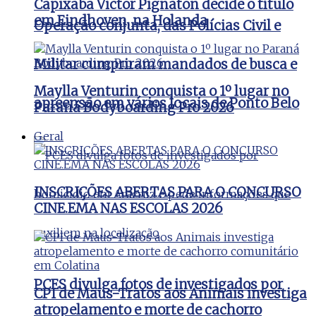
Capixaba Victor Pignaton decide o título
em Eindhoven, na Holanda
Operação conjunta, das Polícias Civil e
Militar cumpriram mandados de busca e
Maylla Venturin conquista o 1º lugar no
apreensão em vários locais de Ponto Belo
Paraná Bodyboarding Pro 2026
Geral
INSCRIÇÕES ABERTAS PARA O CONCURSO
CINE.EMA NAS ESCOLAS 2026
PCES divulga fotos de investigados por
CPI de Maus-Tratos aos Animais investiga
atropelamento e morte de cachorro