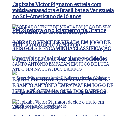
Capixaba Victor Pignaton estreia com
vitória arrasadora e Brasil bate a Venezuela
no Sul-Americano de 16 anos
PMES reforça o policiamento na Grande
SOBRADO VENCE DE VIRADA EM JOGO DE
Vitória com início do estágio
SEIS GOLS E ENCAMINHA CLASSIFICAÇÃO
supervisionado de 442 alunos-soldados
EQUILÍBRIO E EMOÇÃO: VILA FERNANDES
E SANTO ANTÔNIO EMPATAM EM JOGO DE
LUTA ATÉ O FIM NA COPA DOS BAIRROS