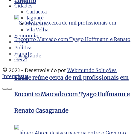
Canário
Cidades
Cariacica
Jaguaré
Pinheiros
Vila Velha
Economia
Polícia
Politica
Esporte
Geral
© 2023 - Desenvolvido por
Webmundo Soluções
Interativas
Saúde reúne cerca de mil profissionais em
Encontro Marcado com Tyago Hoffmann e
Renato Casagrande