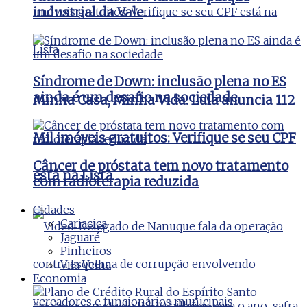
industrial da Vale
Síndrome de Down: inclusão plena no ES
ainda é um desafio na sociedade
Minha Casa, Minha Vida: Lula anuncia 112
Mil imóveis gratuitos: Verifique se seu CPF
Câncer de próstata tem novo tratamento
está na Lista
com radioterapia reduzida
Cidades
Cariacica
Jaguaré
Pinheiros
Vila Velha
Economia