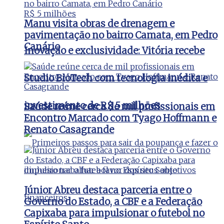
Manu visita obras de drenagem e
pavimentação no bairro Camata, em Pedro
Canário
Inovação e exclusividade: Vitória recebe
Studio BioTech com tecnologia inédita e
investimento de R$ 5 milhões
Saúde reúne cerca de mil profissionais em
Encontro Marcado com Tyago Hoffmann e
Renato Casagrande
Júnior Abreu destaca parceria entre o
Governo do Estado, a CBF e a Federação
Capixaba para impulsionar o futebol no