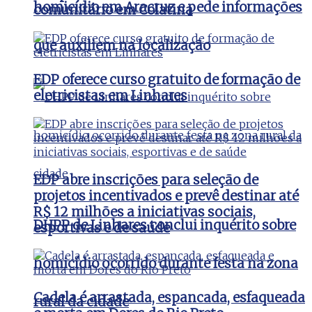
homicídio em Aracruz e pede informações
comunitário em Colatina
que auxiliem na localização
EDP oferece curso gratuito de formação de
eletricistas em Linhares
EDP abre inscrições para seleção de
projetos incentivados e prevê destinar até
R$ 12 milhões a iniciativas sociais,
DHPP de Linhares conclui inquérito sobre
esportivas e de saúde
homicídio ocorrido durante festa na zona
Cadela é arrastada, espancada, esfaqueada
rural da cidade