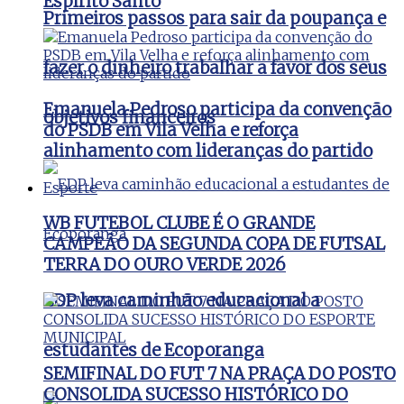
Espírito Santo
Primeiros passos para sair da poupança e
fazer o dinheiro trabalhar a favor dos seus
Emanuela Pedroso participa da convenção
objetivos financeiros
do PSDB em Vila Velha e reforça
alinhamento com lideranças do partido
Esporte
WB FUTEBOL CLUBE É O GRANDE
CAMPEÃO DA SEGUNDA COPA DE FUTSAL
TERRA DO OURO VERDE 2026
EDP leva caminhão educacional a
estudantes de Ecoporanga
SEMIFINAL DO FUT 7 NA PRAÇA DO POSTO
CONSOLIDA SUCESSO HISTÓRICO DO