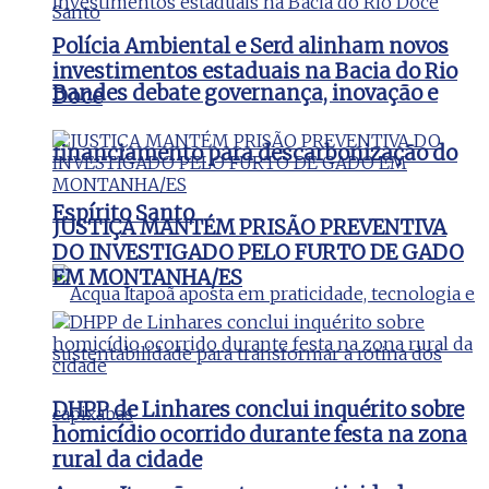
Polícia Ambiental e Serd alinham novos
investimentos estaduais na Bacia do Rio
Bandes debate governança, inovação e
Doce
financiamento para descarbonização do
Espírito Santo
JUSTIÇA MANTÉM PRISÃO PREVENTIVA
DO INVESTIGADO PELO FURTO DE GADO
EM MONTANHA/ES
DHPP de Linhares conclui inquérito sobre
homicídio ocorrido durante festa na zona
rural da cidade