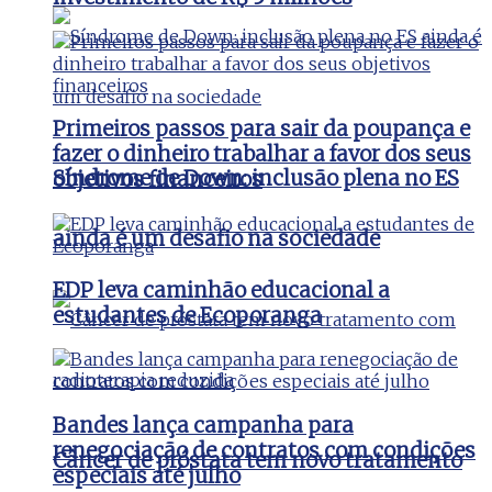
Primeiros passos para sair da poupança e
fazer o dinheiro trabalhar a favor dos seus
Síndrome de Down: inclusão plena no ES
objetivos financeiros
ainda é um desafio na sociedade
EDP leva caminhão educacional a
estudantes de Ecoporanga
Bandes lança campanha para
renegociação de contratos com condições
Câncer de próstata tem novo tratamento
especiais até julho