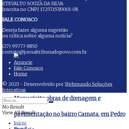
ETEVALTO SOUZA DA SILVA
Policiais civis e militares prendem
Inscrita no CNPJ 17.257.157/0001-08.
FALE CONOSCO
investigado por descumprimento de
Deseja fazer alguma sugestão
ou crítica sobre alguma notícia?
medida protetiva em Vila Valério
(27) 99777-8850
contato@jornaltribunadopovo.com.br
Anuncie
Fale Conosco
Home
© 2023 - Desenvolvido por
Webmundo Soluções
Interativas
Manu visita obras de drenagem e
No Result
View All Result
pavimentação no bairro Camata, em Pedro
Início
Brasil