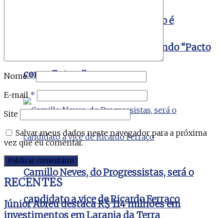
Aclamado por multidão, Ricardo é
confirmado à reeleição destacando “Pacto
com o Futuro”
Nome
*
E-mail
*
Site
Salvar meus dados neste navegador para a próxima
vez que eu comentar.
Camillo Neves, do Progressistas, será o
RECENTES
candidato a vice de Ricardo Ferraço
Júnior Abreu destaca R$ 114 milhões em
investimentos em Laranja da Terra