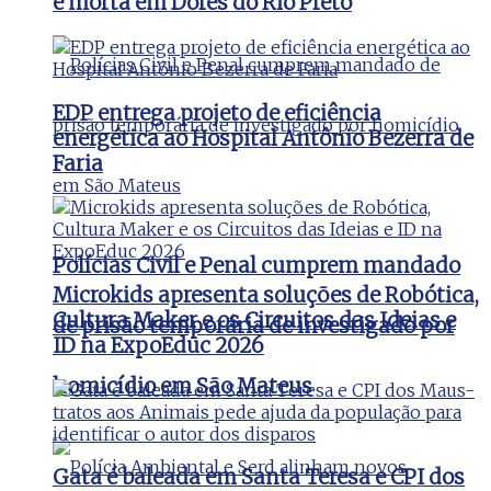
e morta em Dores do Rio Preto
EDP entrega projeto de eficiência
energética ao Hospital Antônio Bezerra de
Faria
Polícias Civil e Penal cumprem mandado
Microkids apresenta soluções de Robótica,
Cultura Maker e os Circuitos das Ideias e
de prisão temporária de investigado por
ID na ExpoEduc 2026
homicídio em São Mateus
Gata é baleada em Santa Teresa e CPI dos