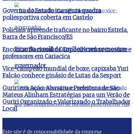
Governo do Estado inaugura quadra
poliesportiva coberta em Castelo
Policiais apreende traficante no bairro Estrela,
Barra de São Francisco/ES
Ricardo escolhe Camillo Neves como vice-
Encontro Nacional de Capoeira reúne mestres e
professores em Cariacica
governador
Vice-campeão mundial de boxe, capixaba Yuri
Falcão conhece ginásio de Lutas da Sesport
Guriri em Ação: Abavam e Prefeitura de São
Mateus Alinham Estratégias para um Verão de
Guriri Organizado e Valorizando o Trabalhador
Local
Este site é de responsabilidade da empresa