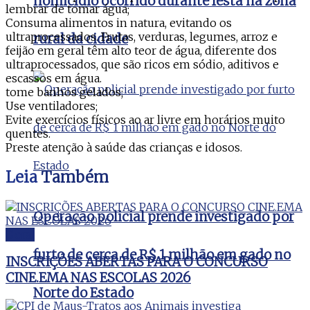
homicídio ocorrido durante festa na zona
lembrar de tomar água;
Consuma alimentos in natura, evitando os
ultraprocessados. Frutas, verduras, legumes, arroz e
rural da cidade
feijão em geral têm alto teor de água, diferente dos
ultraprocessados, que são ricos em sódio, aditivos e
escassos em água.
tome banhos gelados;
Use ventiladores;
Evite exercícios físicos ao ar livre em horários muito
quentes.
Preste atenção à saúde das crianças e idosos.
Leia
Também
Operação policial prende investigado por
Geral
furto de cerca de R$ 1 milhão em gado no
INSCRIÇÕES ABERTAS PARA O CONCURSO
CINE.EMA NAS ESCOLAS 2026
Norte do Estado