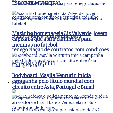
ESPORTE MUNICIPAL
Mazinho homenageia Liz Valverde, jovem
Bandes lança campanha para
capixaba que abriu caminhos para
meninas no futebol
renegociação de contratos com condições
especiais até julho
Bodyboard: Maylla Venturin inicia
campanha pelo título mundial com
Polícia
circuito entre Ásia, Portugal e Brasil