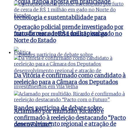
Acqua Itapoã aposta em praticidade,
tecnologia e sustentabilidade para
Operação policial prende investigado por
transformar a rotina dos capixabas
furto de cerca de R$ 1 milhão em gado no
Norte do Estado
Politica
Da Vitória é confirmado como candidato à
reeleição para a Câmara dos Deputados
Bandes participa de debate sobre
Aclamado por multidão, Ricardo é
confirmado à reeleição destacando “Pacto
desenvolvimento regional e atração de
com o Futuro”