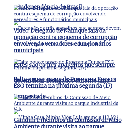
a Independência do Brasil
Vídeo: Delegado de Nanuque fala da
operação contra esquema de corrupção
envolvendo vereadores e funcionários
municipais
Estes são os três aparelhos que sempre
Falta pouco: prazo do Programa Funses
devem ficar desligados durante uma
ESG termina na próxima segunda (17)
tempestade
Gandini e membros da Comissão de Meio
Ambiente durante visita ao parque