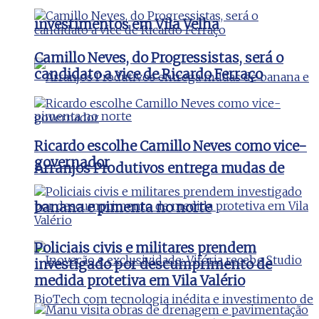
investimentos em Vila Velha
Camillo Neves, do Progressistas, será o
candidato a vice de Ricardo Ferraço
Ricardo escolhe Camillo Neves como vice-
governador
Arranjos Produtivos entrega mudas de
banana e pimenta no norte
Policiais civis e militares prendem
investigado por descumprimento de
medida protetiva em Vila Valério