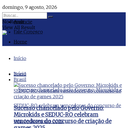
domingo, 9 agosto, 2026
No Result
Anuncie
View All Result
Fale Conosco
Home
Início
Início
Brasil
Brasil
Sucesso chancelado pelo Governo:
Microkids e SEDUC-RO celebram
vencedores do concurso de criação de
games 2025