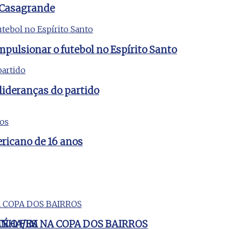
 Casagrande
mpulsionar o futebol no Espírito Santo
lideranças do partido
ericano de 16 anos
ANHA/ES
É O FIM NA COPA DOS BAIRROS