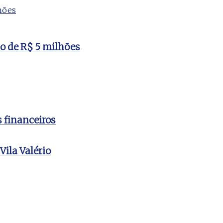
to de R$ 5 milhões
s financeiros
ila Valério