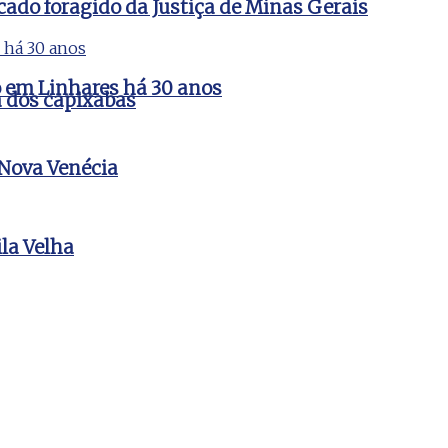
cado foragido da Justiça de Minas Gerais
do em Linhares há 30 anos
a dos capixabas
 Nova Venécia
la Velha