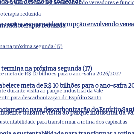
nda é um desafio na sociedade
ão contra esquema de corrupção envolvendo verea
m radioterapia reduzida
 termina na próxima segunda (17)
tabelece meta de R$ 10 bilhões para o ano-safra 
nciamento para descarbonização do Espírito San
iente durante visita ao parque industrial da Va
ogia e sustentabilidade para transformar a rotin