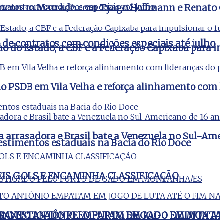
m Encontro Marcado com Tyago Hoffmann e Renato
e contratos com condições especiais até julho
no do Estado, a CBF e a Federação Capixaba para i
o PSDB em Vila Velha e reforça alinhamento com 
a arrasadora e Brasil bate a Venezuela no Sul-Am
estimentos estaduais na Bacia do Rio Doce
EIS GOLS E ENCAMINHA CLASSIFICAÇÃO
 INVESTIGADO PELO FURTO DE GADO EM MONT
E SANTO ANTÔNIO EMPATAM EM JOGO DE LUTA AT