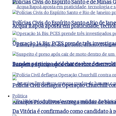
Polícias Civis do Espírito Santo e de Minas
Polícias Civis do Espírito Santo e Rio de J
Acqua Itapoã aposta em praticidade, tecnol
Operação 14 Bis: PCES prende três investig
Bandes participa de debate sobre desenvolv
Suspeito é preso após cair de moto dentro 
Polícia Civil deflagra Operação Churchill c
Politica
Arranjos Produtivos entrega mudas de bana
Da Vitória é confirmado como candidato à 