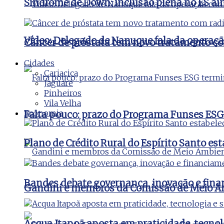
Síndrome de Down: inclusão plena no ES ai
Vídeo: Delegado de Nanuque fala da operaç
Câncer de próstata tem novo tratamento co
Cidades
Cariacica
Jaguaré
Pinheiros
Vila Velha
Economia
Falta pouco: prazo do Programa Funses ESG
Plano de Crédito Rural do Espírito Santo es
Bandes debate governança, inovação e fina
Gandini e membros da Comissão de Meio Amb
Acqua Itapoã aposta em praticidade, tecnol