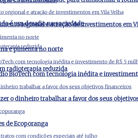
nda é um desafio na sociedade
imento regional e atração de investimentos em Vi
na e pimenta no norte
m radioterapia reduzida
udio BioTech com tecnologia inédita e investimen
er o dinheiro trabalhar a favor dos seus objetivo
es de Ecoporanga