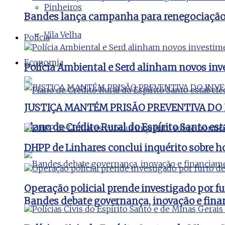
Pinheiros
Bandes lança campanha para renegociação d
Vila Velha
Polícia
Economia
Polícia Ambiental e Serd alinham novos inv
JUSTIÇA MANTÉM PRISÃO PREVENTIVA DO
Plano de Crédito Rural do Espírito Santo es
DHPP de Linhares conclui inquérito sobre ho
Operação policial prende investigado por fu
Bandes debate governança, inovação e fina