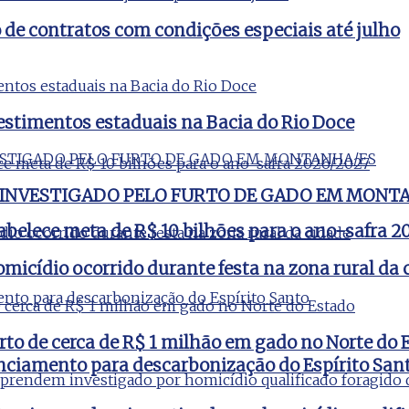
e contratos com condições especiais até julho
estimentos estaduais na Bacia do Rio Doce
 INVESTIGADO PELO FURTO DE GADO EM MONT
tabelece meta de R$ 10 bilhões para o ano-safra 
micídio ocorrido durante festa na zona rural da 
rto de cerca de R$ 1 milhão em gado no Norte do 
nciamento para descarbonização do Espírito San