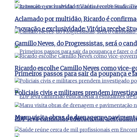
Aclamado por multidão, Ricardo é confirma
Inovação e exclusividade: Vitória recebe St
Camillo Neves, do Progressistas, será o cand
Ricardo escolhe Camillo Neves como vice-
Primeiros passos para sair da poupança e faz
Policiais civis e militares prendem invest
Manu visita obras de drenagem e pavimenta
EDP leva caminhão educacional a estudant