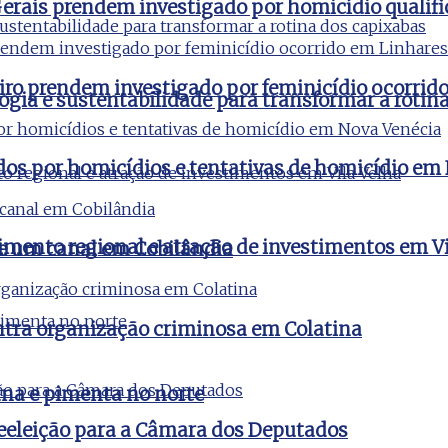
 Gerais prendem investigado por homicídio qualifi
aneiro prendem investigado por feminicídio ocorri
ogia e sustentabilidade para transformar a rotin
ados por homicídios e tentativas de homicídio em
imento regional e atração de investimentos em Vi
de um canal em Cobilândia
ontra organização criminosa em Colatina
na e pimenta no norte
reeleição para a Câmara dos Deputados