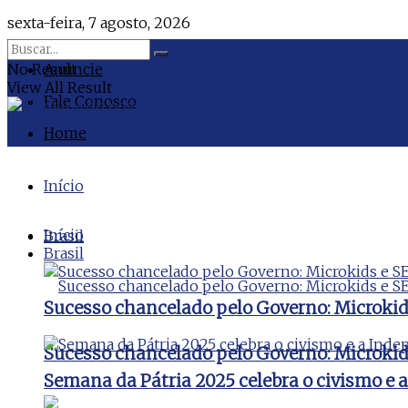
sexta-feira, 7 agosto, 2026
No Result
Anuncie
View All Result
Fale Conosco
Home
Início
Início
Brasil
Brasil
Sucesso chancelado pelo Governo: Microki
Sucesso chancelado pelo Governo: Microki
Semana da Pátria 2025 celebra o civismo e 