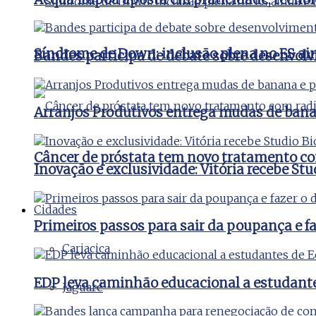
Síndrome de Down: inclusão plena no ES ai
Bandes participa de debate sobre desenvolv
Arranjos Produtivos entrega mudas de bana
Câncer de próstata tem novo tratamento co
Inovação e exclusividade: Vitória recebe St
Cidades
Primeiros passos para sair da poupança e faz
Cariacica
EDP leva caminhão educacional a estudant
Jaguaré