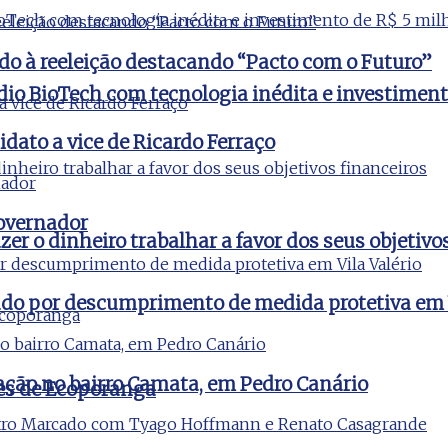
do à reeleição destacando “Pacto com o Futuro”
udio BioTech com tecnologia inédita e investimen
idato a vice de Ricardo Ferraço
governador
er o dinheiro trabalhar a favor dos seus objetivo
igado por descumprimento de medida protetiva em V
ção no bairro Camata, em Pedro Canário
es de Ecoporanga