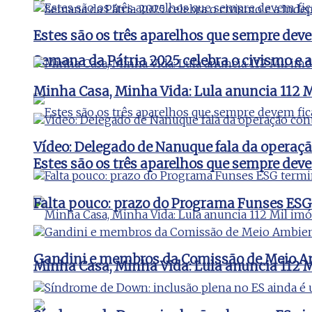
Estes são os três aparelhos que sempre de
Semana da Pátria 2025 celebra o civismo e 
Minha Casa, Minha Vida: Lula anuncia 112 Mi
Vídeo: Delegado de Nanuque fala da operaç
Estes são os três aparelhos que sempre de
Falta pouco: prazo do Programa Funses ESG
Gandini e membros da Comissão de Meio Amb
Minha Casa, Minha Vida: Lula anuncia 112 Mi