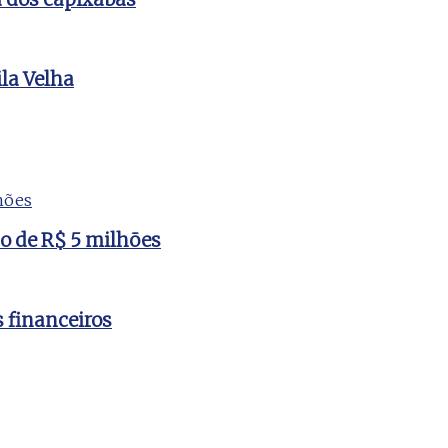
la Velha
to de R$ 5 milhões
s financeiros