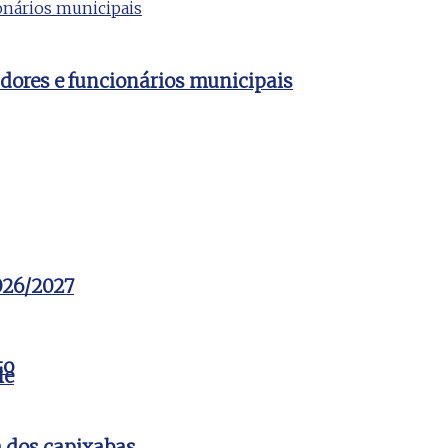
dores e funcionários municipais
2026/2027
to
le
a dos capixabas