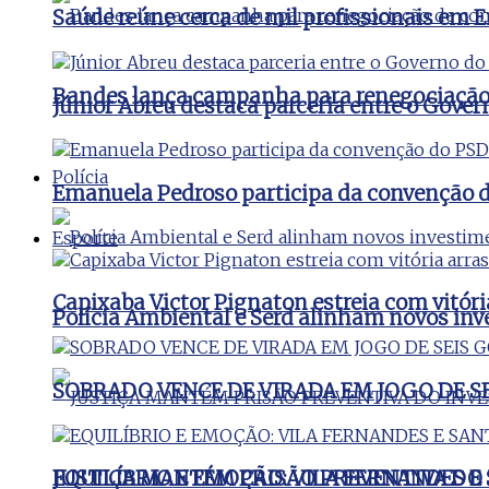
Saúde reúne cerca de mil profissionais e
Bandes lança campanha para renegociação d
Júnior Abreu destaca parceria entre o Gover
Polícia
Emanuela Pedroso participa da convenção d
Esporte
Capixaba Victor Pignaton estreia com vitóri
Polícia Ambiental e Serd alinham novos inv
SOBRADO VENCE DE VIRADA EM JOGO DE S
JUSTIÇA MANTÉM PRISÃO PREVENTIVA DO
EQUILÍBRIO E EMOÇÃO: VILA FERNANDES 