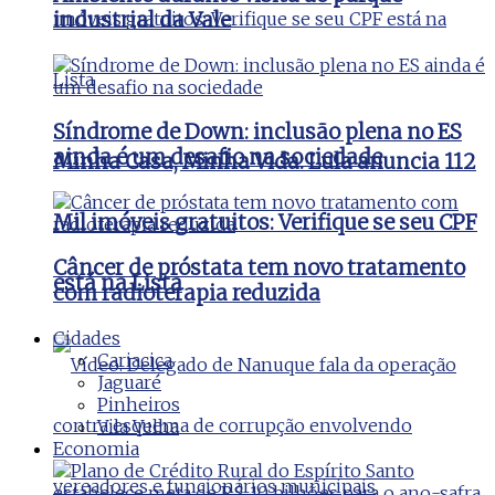
industrial da Vale
Síndrome de Down: inclusão plena no ES
ainda é um desafio na sociedade
Minha Casa, Minha Vida: Lula anuncia 112
Mil imóveis gratuitos: Verifique se seu CPF
Câncer de próstata tem novo tratamento
está na Lista
com radioterapia reduzida
Cidades
Cariacica
Jaguaré
Pinheiros
Vila Velha
Economia