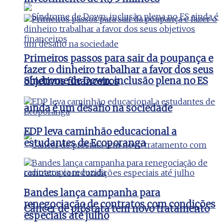
Primeiros passos para sair da poupança e
fazer o dinheiro trabalhar a favor dos seus
Síndrome de Down: inclusão plena no ES
objetivos financeiros
ainda é um desafio na sociedade
EDP leva caminhão educacional a
estudantes de Ecoporanga
Bandes lança campanha para
renegociação de contratos com condições
Câncer de próstata tem novo tratamento
especiais até julho