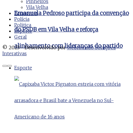
Pinheiros
Vila Velha
Emanuela Pedroso participa da convenção
Economia
Polícia
Politica
do PSDB em Vila Velha e reforça
Esporte
Geral
alinhamento com lideranças do partido
© 2023 - Desenvolvido por
Webmundo Soluções
Interativas
Esporte