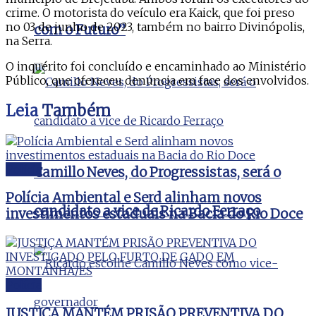
crime. O motorista do veículo era Kaick, que foi preso
no 03 de junho de 2023, também no bairro Divinópolis,
com o Futuro”
na Serra.
O inquérito foi concluído e encaminhado ao Ministério
Público, que ofereceu denúncia em face dos envolvidos.
Leia
Também
Polícia
Camillo Neves, do Progressistas, será o
Polícia Ambiental e Serd alinham novos
candidato a vice de Ricardo Ferraço
investimentos estaduais na Bacia do Rio Doce
Polícia
JUSTIÇA MANTÉM PRISÃO PREVENTIVA DO