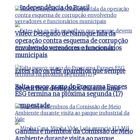
a Independência do Brasil
Vídeo: Delegado de Nanuque fala da
operação contra esquema de corrupção
envolvendo vereadores e funcionários
municipais
Estes são os três aparelhos que sempre
Falta pouco: prazo do Programa Funses
devem ficar desligados durante uma
ESG termina na próxima segunda (17)
tempestade
Gandini e membros da Comissão de Meio
Ambiente durante visita ao parque