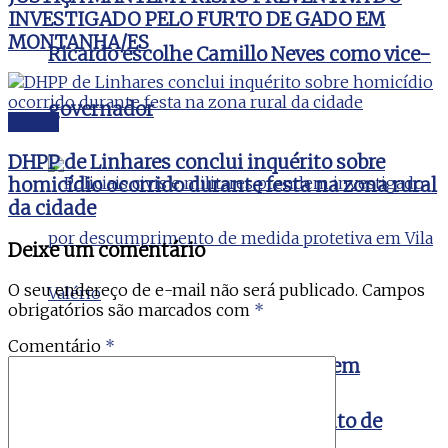
INVESTIGADO PELO FURTO DE GADO EM
MONTANHA/ES
Ricardo escolhe Camillo Neves como vice-
governador
Polícia
DHPP de Linhares conclui inquérito sobre
homicídio ocorrido durante festa na zona rural
da cidade
Deixe um comentário
O seu endereço de e-mail não será publicado.
Campos
obrigatórios são marcados com
*
Comentário
*
Policiais civis e militares prendem
investigado por descumprimento de