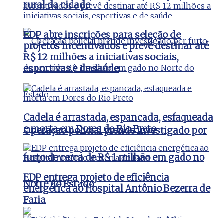
rural da cidade
EDP abre inscrições para seleção de
projetos incentivados e prevê destinar até
R$ 12 milhões a iniciativas sociais,
esportivas e de saúde
Cadela é arrastada, espancada, esfaqueada
e morta em Dores do Rio Preto
Operação policial prende investigado por
furto de cerca de R$ 1 milhão em gado no
EDP entrega projeto de eficiência
Norte do Estado
energética ao Hospital Antônio Bezerra de
Faria