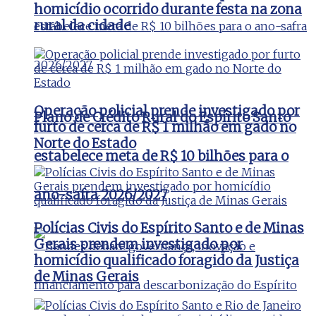
homicídio ocorrido durante festa na zona
rural da cidade
Operação policial prende investigado por
Plano de Crédito Rural do Espírito Santo
furto de cerca de R$ 1 milhão em gado no
Norte do Estado
estabelece meta de R$ 10 bilhões para o
ano-safra 2026/2027
Polícias Civis do Espírito Santo e de Minas
Gerais prendem investigado por
homicídio qualificado foragido da Justiça
de Minas Gerais