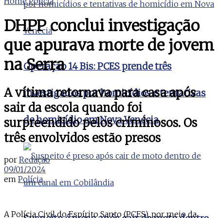
Home
Polícia
DHPP conclui investigação
que apurava morte de jovem
na Serra
Operação 14 Bis: PCES prende três
A vítima retornava para casa após
investigados por homicídios e tentativas
sair da escola quando foi
de homicídio em Nova Venécia
surpreendido pelos criminosos. Os
três envolvidos estão presos
por
Redação
09/01/2024
em
Polícia
A Polícia Civil do Espírito Santo (PCES), por meio da