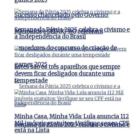
Sucesso chancelado pelo Governo:
Semana da Pátria 2025 celebra o civismo e
Microkids e SEDUC-RO celebram
a Independência do Brasil
vencedores do concurso de criação de
games 2025
Estes são os três aparelhos que sempre
devem ficar desligados durante uma
tempestade
Minha Casa, Minha Vida: Lula anuncia 112
Mil imóveis gratuitos: Verifique se seu CPF
Semana da Pátria 2025 celebra o civismo e
está na Lista