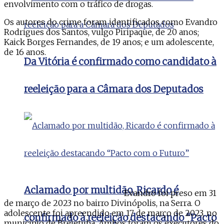
envolvimento com o tráfico de drogas.
Os autores do crime foram identificados como Evandro
Rodrigues dos Santos, vulgo Piripaque, de 20 anos;
Kaick Borges Fernandes, de 19 anos; e um adolescente,
de 16 anos.
Da Vitória é confirmado como candidato à
reeleição para a Câmara dos Deputados
Aclamado por multidão, Ricardo é
Evandro foi preso em 31
de março de 2023 no bairro Divinópolis, na Serra. O
adolescente foi apreendido em 17 de março de 2023, no
confirmado à reeleição destacando “Pacto
município de Brejetuba. Ambos foram os executores do