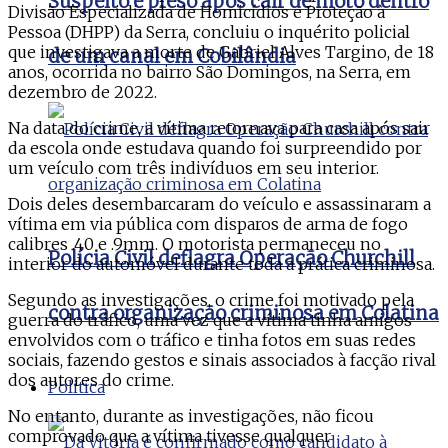
Suspeito é preso após cair de moto dentro
Divisão Especializada de Homicídios e Proteção à
Pessoa (DHPP) da Serra, concluiu o inquérito policial
que investigava a morte de Gabriel Alves Targino, de 18
de um canal em Cobilândia
anos, ocorrida no bairro São Domingos, na Serra, em
dezembro de 2022.
Na data do crime, a vítima retornava para casa após sair
da escola onde estudava quando foi surpreendido por
um veículo com três indivíduos em seu interior.
Dois deles desembarcaram do veículo e assassinaram a
vítima em via pública com disparos de arma de fogo
calibres .40 e .9mm. O motorista permaneceu no
Polícia Civil deflagra Operação Churchill
interior do automóvel durante toda a prática criminosa.
Segundo as investigações, o crime foi motivado pela
contra organização criminosa em Colatina
guerra do tráfico, uma vez que a vítima tinha amigos
envolvidos com o tráfico e tinha fotos em suas redes
sociais, fazendo gestos e sinais associados à facção rival
dos autores do crime.
Politica
No entanto, durante as investigações, não ficou
comprovado que a vítima tivesse qualquer