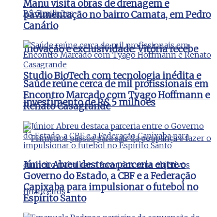
Manu visita obras de drenagem e
pavimentação no bairro Camata, em Pedro
Canário
Inovação e exclusividade: Vitória recebe
Studio BioTech com tecnologia inédita e
Saúde reúne cerca de mil profissionais em
Encontro Marcado com Tyago Hoffmann e
investimento de R$ 5 milhões
Renato Casagrande
Júnior Abreu destaca parceria entre o
Governo do Estado, a CBF e a Federação
Capixaba para impulsionar o futebol no
Espírito Santo