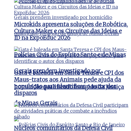
Microkids apresenta soluções de Robótica,
Cultura Maker e os Circuitos das Ideias e
ID na ExpoEduc 2026
Polícias Civis do Espírito Santo e de Minas
Gerais prendem investigado por
Gata é baleada em Santa Teresa e CPI dos
Maus-tratos aos Animais pede ajuda da
população para identificar o autor dos
homicídio qualificado foragido da Justiça
disparos
de Minas Gerais
Núcleos comunitários da Defesa Civil