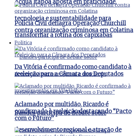
Acqua Itapoã aposta em praticidade,
tecnologia e sustentabilidade para
Polícia Civil deflagra Operação Churchill
contra organização criminosa em Colatina
transformar a rotina dos capixabas
Politica
Da Vitória é confirmado como candidato à
reeleição para a Câmara dos Deputados
Aclamado por multidão, Ricardo é
confirmado à reeleição destacando “Pacto
Bandes participa de debate sobre
com o Futuro”
desenvolvimento regional e atração de