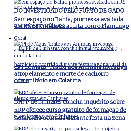
DO INVESTIGADO PELO FURTO DE GADO
Sem espaço no Bahia, promessa avaliada
em R$ 587 milhões acerta com o Flamengo
EM MONTANHA/ES
Geral
CPI de Maus-Tratos aos Animais investiga
atropelamento e morte de cachorro
comunitário em Colatina
DHPP de Linhares conclui inquérito sobre
EDP oferece curso gratuito de formação de
eletricistas em Linhares
homicídio ocorrido durante festa na zona