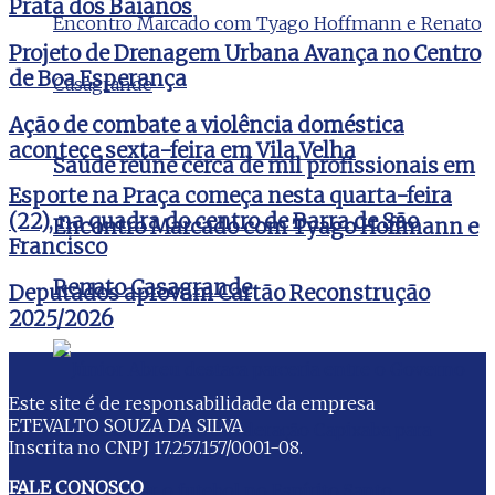
Prata dos Baianos
Projeto de Drenagem Urbana Avança no Centro
de Boa Esperança
Ação de combate a violência doméstica
acontece sexta-feira em Vila Velha
Saúde reúne cerca de mil profissionais em
Esporte na Praça começa nesta quarta-feira
(22), na quadra do centro de Barra de São
Encontro Marcado com Tyago Hoffmann e
Francisco
Renato Casagrande
Deputados aprovam Cartão Reconstrução
2025/2026
Este site é de responsabilidade da empresa
ETEVALTO SOUZA DA SILVA
Inscrita no CNPJ 17.257.157/0001-08.
FALE CONOSCO