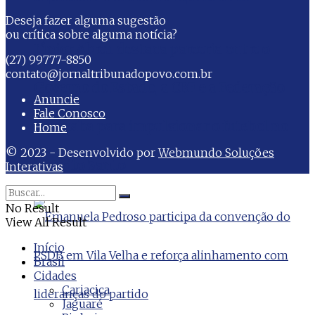
Deseja fazer alguma sugestão
ou crítica sobre alguma notícia?
Júnior Abreu destaca parceria entre o
(27) 99777-8850
contato@jornaltribunadopovo.com.br
Governo do Estado, a CBF e a Federação
Anuncie
Fale Conosco
Capixaba para impulsionar o futebol no
Home
© 2023 - Desenvolvido por
Webmundo Soluções
Espírito Santo
Interativas
No Result
View All Result
Início
Brasil
Cidades
Cariacica
Jaguaré