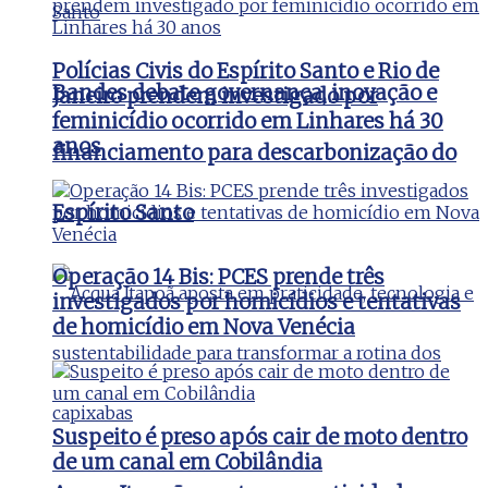
Polícias Civis do Espírito Santo e Rio de
Bandes debate governança, inovação e
Janeiro prendem investigado por
feminicídio ocorrido em Linhares há 30
anos
financiamento para descarbonização do
Espírito Santo
Operação 14 Bis: PCES prende três
investigados por homicídios e tentativas
de homicídio em Nova Venécia
Suspeito é preso após cair de moto dentro
de um canal em Cobilândia