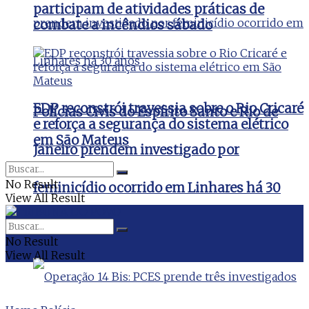
participam de atividades práticas de
combate a incêndios sábado
EDP reconstrói travessia sobre o Rio Cricaré
Polícias Civis do Espírito Santo e Rio de
e reforça a segurança do sistema elétrico
em São Mateus
Janeiro prendem investigado por
No Result
feminicídio ocorrido em Linhares há 30
View All Result
anos
No Result
View All Result