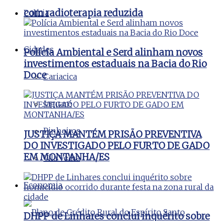
com radioterapia reduzida
Polícia
Cidades
Polícia Ambiental e Serd alinham novos
investimentos estaduais na Bacia do Rio
Doce
Cariacica
Jaguaré
Pinheiros
JUSTIÇA MANTÉM PRISÃO PREVENTIVA
DO INVESTIGADO PELO FURTO DE GADO
EM MONTANHA/ES
Vila Velha
Economia
DHPP de Linhares conclui inquérito sobre