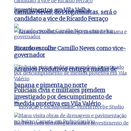
investimentos em Vila Velha
Camillo Neves, do Progressistas, será o
candidato a vice de Ricardo Ferraço
Ricardo escolhe Camillo Neves como vice-
governador
Arranjos Produtivos entrega mudas de
banana e pimenta no norte
Policiais civis e militares prendem
investigado por descumprimento de
medida protetiva em Vila Valério