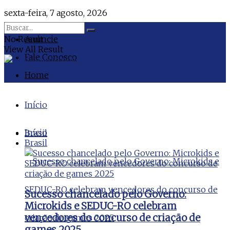
sexta-feira, 7 agosto, 2026
No Result
Anuncie
View All Result
Fale Conosco
Home
Início
Início
Brasil
Brasil
Sucesso chancelado pelo Governo:
Microkids e SEDUC-RO celebram
vencedores do concurso de criação de
games 2025