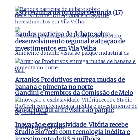
ESG termina na próxima segunda (17)
Bandes participa de debate sobre
desenvolvimento regional e atração de
investimentos em Vila Velha
Arranjos Produtivos entrega mudas de
banana e pimenta no norte
Gandini e membros da Comissão de Meio
Ambiente durante visita ao parque
Inovação e exclusividade: Vitória recebe
industrial da Vale
Studio BioTech com tecnologia inédita e
investimento de R$ 5 milhões