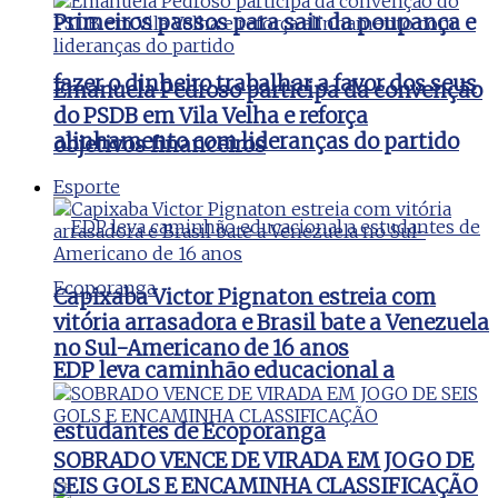
Primeiros passos para sair da poupança e
fazer o dinheiro trabalhar a favor dos seus
Emanuela Pedroso participa da convenção
do PSDB em Vila Velha e reforça
alinhamento com lideranças do partido
objetivos financeiros
Esporte
Capixaba Victor Pignaton estreia com
vitória arrasadora e Brasil bate a Venezuela
no Sul-Americano de 16 anos
EDP leva caminhão educacional a
estudantes de Ecoporanga
SOBRADO VENCE DE VIRADA EM JOGO DE
SEIS GOLS E ENCAMINHA CLASSIFICAÇÃO