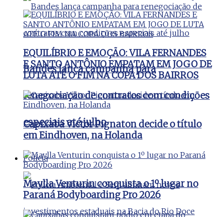
EQUILÍBRIO E EMOÇÃO: VILA FERNANDES
E SANTO ANTÔNIO EMPATAM EM JOGO DE
Bandes lança campanha para
LUTA ATÉ O FIM NA COPA DOS BAIRROS
renegociação de contratos com condições
especiais até julho
Capixaba Victor Pignaton decide o título
em Eindhoven, na Holanda
Polícia
Maylla Venturin conquista o 1º lugar no
Paraná Bodyboarding Pro 2026