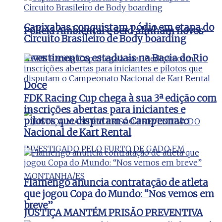
Capixabas conquistam pódio em etapa do
Polícia Ambiental e Serd alinham novos
Circuito Brasileiro de Body boarding
investimentos estaduais na Bacia do Rio
Doce
FDK Racing Cup chega à sua 3ª edição com
inscrições abertas para iniciantes e
pilotos que disputam o Campeonato
Nacional de Kart Rental
Flamengo anuncia contratação de atleta
que jogou Copa do Mundo: “Nos vemos em
breve”
JUSTIÇA MANTÉM PRISÃO PREVENTIVA