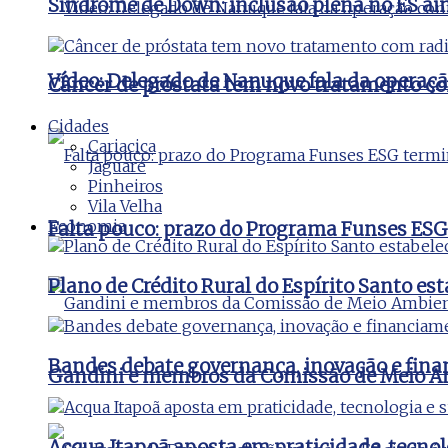
Síndrome de Down: inclusão plena no ES ai
Vídeo: Delegado de Nanuque fala da operaç
Câncer de próstata tem novo tratamento co
Cidades
Cariacica
Jaguaré
Pinheiros
Vila Velha
Economia
Falta pouco: prazo do Programa Funses ESG
Plano de Crédito Rural do Espírito Santo es
Bandes debate governança, inovação e fina
Gandini e membros da Comissão de Meio Amb
Acqua Itapoã aposta em praticidade, tecnol