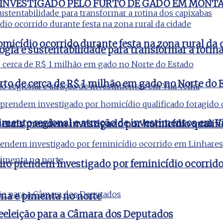
 INVESTIGADO PELO FURTO DE GADO EM MONT
micídio ocorrido durante festa na zona rural da 
ogia e sustentabilidade para transformar a rotin
rto de cerca de R$ 1 milhão em gado no Norte do 
imento regional e atração de investimentos em Vi
 Gerais prendem investigado por homicídio qualifi
aneiro prendem investigado por feminicídio ocorri
na e pimenta no norte
reeleição para a Câmara dos Deputados