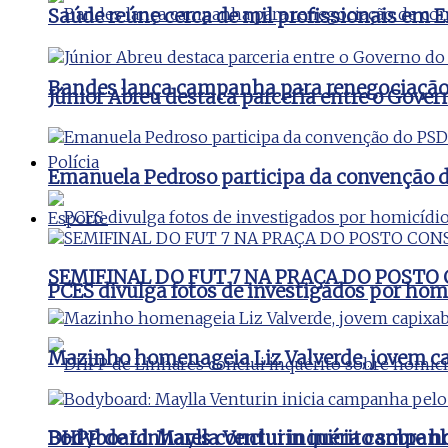
Saúde reúne cerca de mil profissionais e
Bandes lança campanha para renegociação d
Júnior Abreu destaca parceria entre o Gover
Polícia
Emanuela Pedroso participa da convenção d
Esporte
SEMIFINAL DO FUT 7 NA PRAÇA DO POSTO
PCES divulga fotos de investigados por hom
Mazinho homenageia Liz Valverde, jovem c
DHPP de Linhares conclui inquérito sobre ho
Bodyboard: Maylla Venturin inicia campanha 