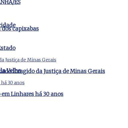
ANHA/ES
cidade
a dos capixabas
Estado
la Velha
cado foragido da Justiça de Minas Gerais
do em Linhares há 30 anos