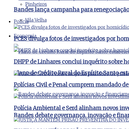
Pinheiros
Bandes lança campanha para renegociação d
Vila Velha
Polícia
Economia
PCES divulga fotos de investigados por hom
DHPP de Linhares conclui inquérito sobre ho
Plano de Crédito Rural do Espírito Santo es
Polícias Civil e Penal cumprem mandado de
Polícia Ambiental e Serd alinham novos inv
Bandes debate governança, inovação e fina