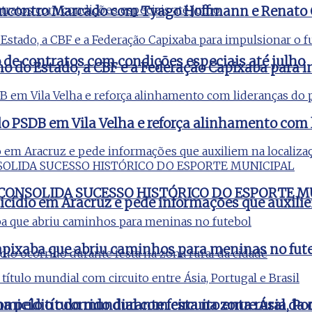
m Encontro Marcado com Tyago Hoffmann e Renato
e contratos com condições especiais até julho
no do Estado, a CBF e a Federação Capixaba para i
o PSDB em Vila Velha e reforça alinhamento com 
 CONSOLIDA SUCESSO HISTÓRICO DO ESPORTE M
icídio em Aracruz e pede informações que auxili
apixaba que abriu caminhos para meninas no fut
micídio ocorrido durante festa na zona rural da 
pelo título mundial com circuito entre Ásia, Por