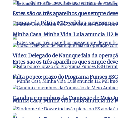
Estes são os três aparelhos que sempre de
Semana da Pátria 2025 celebra o civismo e 
Minha Casa, Minha Vida: Lula anuncia 112 Mi
Vídeo: Delegado de Nanuque fala da operaç
Estes são os três aparelhos que sempre de
Falta pouco: prazo do Programa Funses ESG
Gandini e membros da Comissão de Meio Amb
Minha Casa, Minha Vida: Lula anuncia 112 Mi