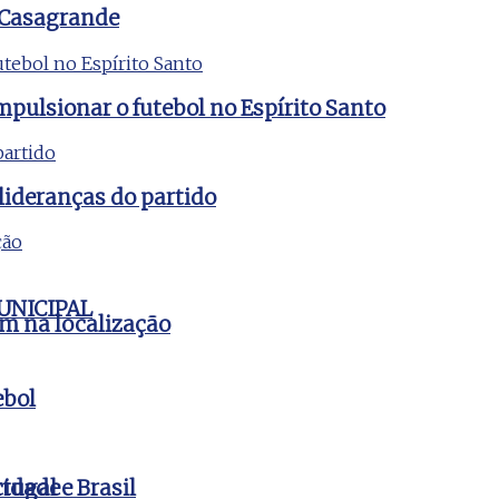
 Casagrande
mpulsionar o futebol no Espírito Santo
lideranças do partido
UNICIPAL
em na localização
ebol
cidade
tugal e Brasil