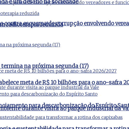
nda é um desafio na sociedade
ão contra esquema de corrupção envolvendo verea
m radioterapia reduzida
 termina na próxima segunda (17)
tabelece meta de R$ 10 bilhões para o ano-safra 
nciamento para descarbonização do Espírito San
iente durante visita ao parque industrial da Va
ogia e sustentabilidade para transformar a rotin