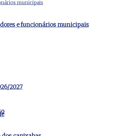
dores e funcionários municipais
2026/2027
to
le
a dos capixabas