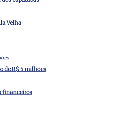
la Velha
to de R$ 5 milhões
s financeiros