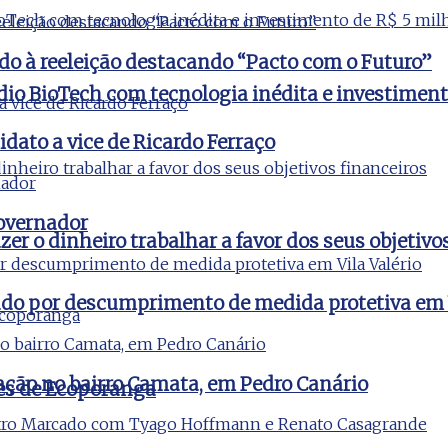
do à reeleição destacando “Pacto com o Futuro”
udio BioTech com tecnologia inédita e investimen
idato a vice de Ricardo Ferraço
governador
er o dinheiro trabalhar a favor dos seus objetivo
igado por descumprimento de medida protetiva em V
ção no bairro Camata, em Pedro Canário
es de Ecoporanga