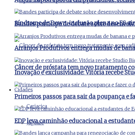
Síndrome de Down: inclusão plena no ES ai
Bandes participa de debate sobre desenvolv
Arranjos Produtivos entrega mudas de bana
Câncer de próstata tem novo tratamento co
Inovação e exclusividade: Vitória recebe St
Cidades
Primeiros passos para sair da poupança e faz
Cariacica
EDP leva caminhão educacional a estudant
Jaguaré