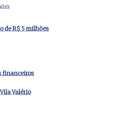
to de R$ 5 milhões
s financeiros
ila Valério