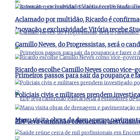
Aclamado por multidão, Ricardo é confirma
Inovação e exclusividade: Vitória recebe St
Camillo Neves, do Progressistas, será o cand
Ricardo escolhe Camillo Neves como vice-
Primeiros passos para sair da poupança e faz
Policiais civis e militares prendem invest
Manu visita obras de drenagem e pavimenta
EDP leva caminhão educacional a estudant