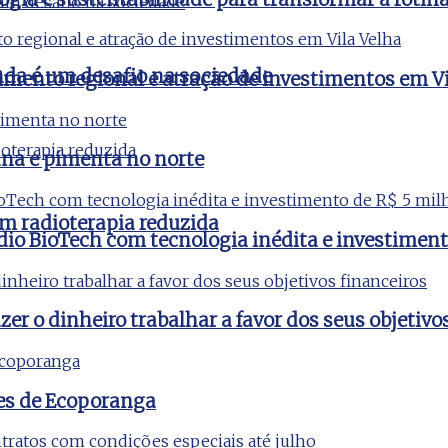
nda é um desafio na sociedade
imento regional e atração de investimentos em Vi
na e pimenta no norte
m radioterapia reduzida
udio BioTech com tecnologia inédita e investimen
er o dinheiro trabalhar a favor dos seus objetivo
es de Ecoporanga