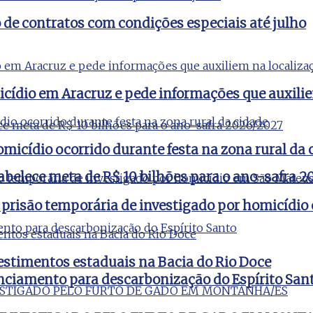
e contratos com condições especiais até julho
icídio em Aracruz e pede informações que auxili
micídio ocorrido durante festa na zona rural da 
tabelece meta de R$ 10 bilhões para o ano-safra 
 prisão temporária de investigado por homicídi
estimentos estaduais na Bacia do Rio Doce
nciamento para descarbonização do Espírito San