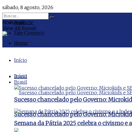
sábado, 8 agosto, 2026
No Result
Anuncie
View All Result
Fale Conosco
Home
Início
Início
Brasil
Brasil
Sucesso chancelado pelo Governo: Microki
Sucesso chancelado pelo Governo: Microki
Semana da Pátria 2025 celebra o civismo e 