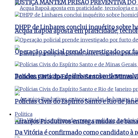
JUSTIÇA MANTÉM PRISÃO PREVENTIVA DO
DHPP de Linhares conclui inquérito sobre ho
Acqua Itapoã aposta em praticidade, tecnol
Operação policial prende investigado por fu
Bandes participa de debate sobre desenvolv
Polícias Civis do Espírito Santo e de Minas
Polícias Civis do Espírito Santo e Rio de J
Politica
Arranjos Produtivos entrega mudas de bana
Da Vitória é confirmado como candidato à 