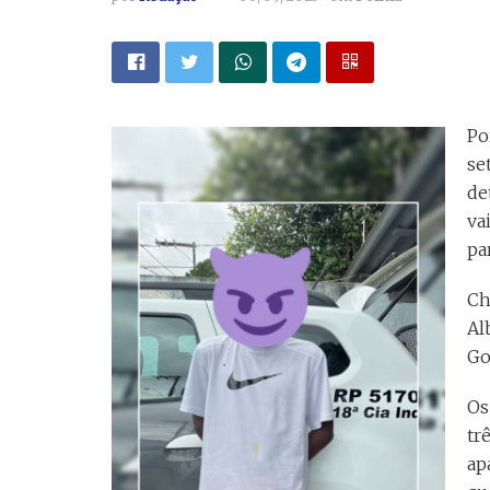
Po
se
de
va
pa
Ch
Al
Go
Os
tr
ap