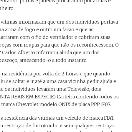
ebrando portas e janelas procurando por armas e
nheiro.
 vitimas informaram que um dos indivíduos portava
a arma de fogo e outro um facão e que as
arraram com o fio do ventilador e cobriram suas
beças com roupas para que não os reconhecessem. O
º Carlos Alberto informou ainda que um dos
pescoço, ameaçando-o a todo instante.
na residência por volta de 2 horas e que quando
 se soltar e ir até a uma casa vizinha pedir ajuda e
ue os indivíduos levaram uma Televisão, dois
ENTA REAIS EM ESPECIE) Carteira contendo todos os
a marca Chevrolet modelo ONIX de placa PPP1F07.
 a residência das vitimas um veículo de marca FIAT
estrição de furto/roubo e sem qualquer restrição