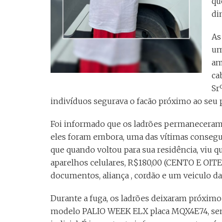
qu
di
As
um
am
ca
Sr
indivíduos segurava o facão próximo ao seu 
Foi informado que os ladrões permaneceram 
eles foram embora, uma das vítimas conseguiu
que quando voltou para sua residência, viu q
aparelhos celulares, R$180,00 (CENTO E OIT
documentos, aliança , cordão e um veiculo d
Durante a fuga, os ladrões deixaram próximo
modelo PALIO WEEK ELX placa MQX4E74, sem r