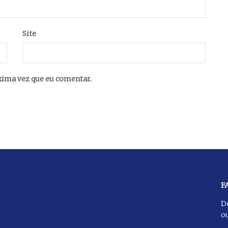
Site
xima vez que eu comentar.
F
D
ou