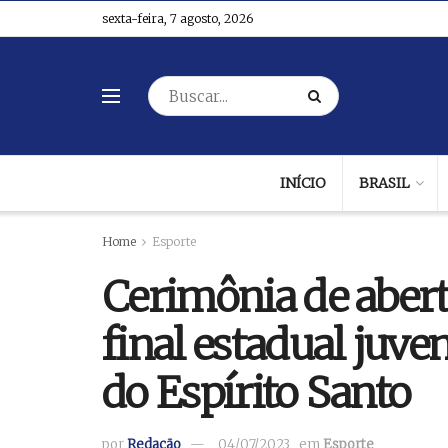
sexta-feira, 7 agosto, 2026
INÍCIO
BRASIL
Home
Esporte
Cerimônia de abert
final estadual juve
do Espírito Santo
por
Redação
04/07/2023
em
Esporte