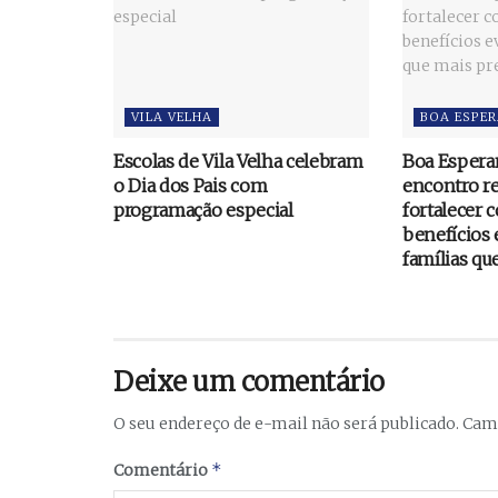
VILA VELHA
BOA ESPE
Escolas de Vila Velha celebram
Boa Esperan
o Dia dos Pais com
encontro re
programação especial
fortalecer 
benefícios 
famílias qu
Deixe um comentário
O seu endereço de e-mail não será publicado.
Camp
*
Comentário