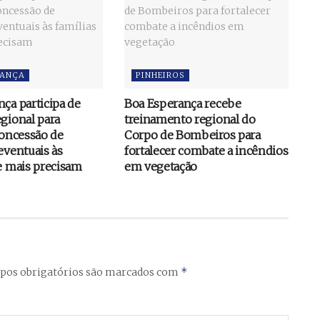
RANÇA
PINHEIROS
ça participa de
Boa Esperança recebe
gional para
treinamento regional do
concessão de
Corpo de Bombeiros para
eventuais às
fortalecer combate a incêndios
e mais precisam
em vegetação
*
os obrigatórios são marcados com