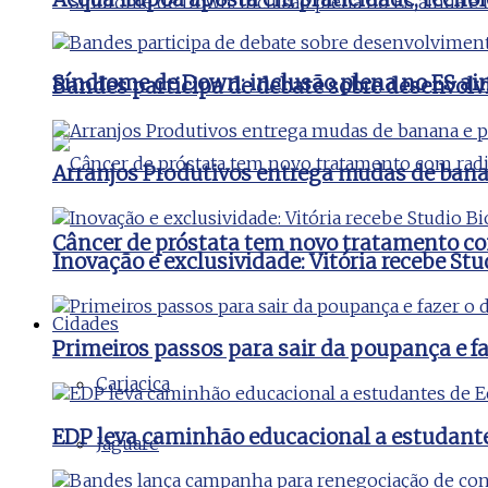
Síndrome de Down: inclusão plena no ES ai
Bandes participa de debate sobre desenvolv
Arranjos Produtivos entrega mudas de bana
Câncer de próstata tem novo tratamento co
Inovação e exclusividade: Vitória recebe St
Cidades
Primeiros passos para sair da poupança e faz
Cariacica
EDP leva caminhão educacional a estudant
Jaguaré