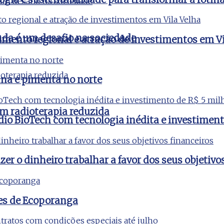
nda é um desafio na sociedade
imento regional e atração de investimentos em Vi
na e pimenta no norte
m radioterapia reduzida
udio BioTech com tecnologia inédita e investimen
er o dinheiro trabalhar a favor dos seus objetivo
es de Ecoporanga