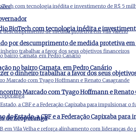
governador
udio BioTech com tecnologia inédita e investimen
igado por descumprimento de medida protetiva em V
ção no bairro Camata, em Pedro Canário
er o dinheiro trabalhar a favor dos seus objetivo
m Encontro Marcado com Tyago Hoffmann e Renato
no do Estado, a CBF e a Federação Capixaba para i
es de Ecoporanga