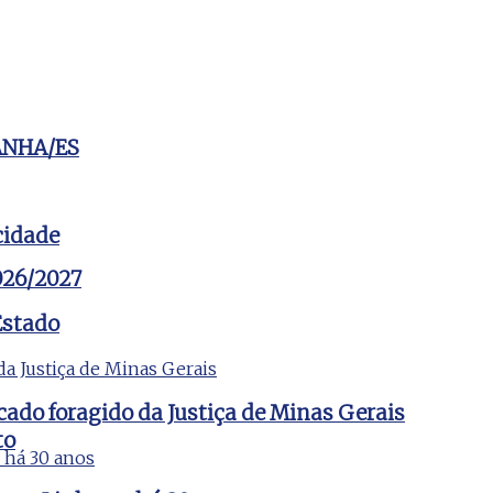
ANHA/ES
cidade
2026/2027
Estado
cado foragido da Justiça de Minas Gerais
to