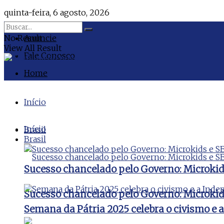
quinta-feira, 6 agosto, 2026
No Result
Anuncie
View All Result
Fale Conosco
Home
Início
Início
Brasil
Brasil
Sucesso chancelado pelo Governo: Microki
Sucesso chancelado pelo Governo: Microki
Semana da Pátria 2025 celebra o civismo e 