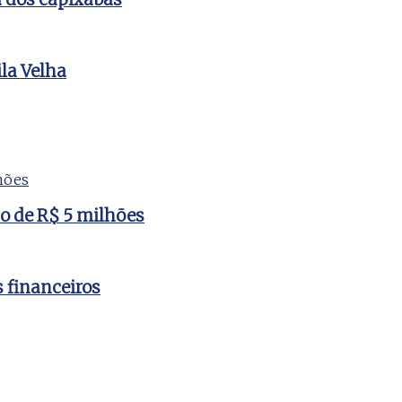
la Velha
to de R$ 5 milhões
s financeiros