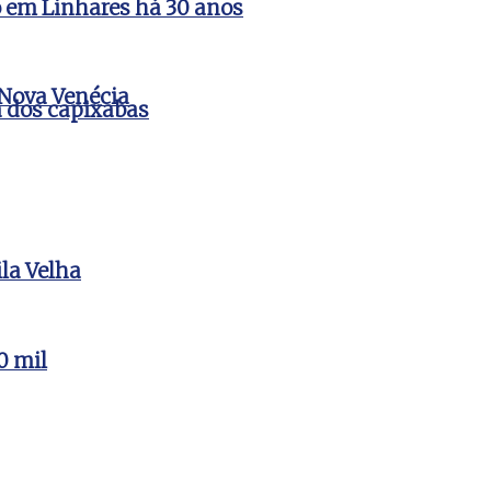
do em Linhares há 30 anos
 Nova Venécia
a dos capixabas
la Velha
0 mil