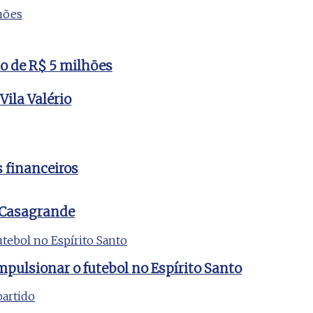
to de R$ 5 milhões
ila Valério
s financeiros
 Casagrande
mpulsionar o futebol no Espírito Santo