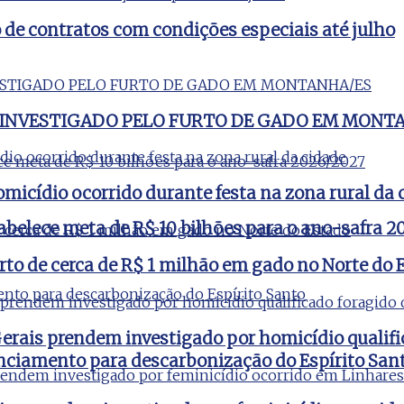
e contratos com condições especiais até julho
 INVESTIGADO PELO FURTO DE GADO EM MONT
micídio ocorrido durante festa na zona rural da 
tabelece meta de R$ 10 bilhões para o ano-safra 
rto de cerca de R$ 1 milhão em gado no Norte do 
 Gerais prendem investigado por homicídio qualifi
nciamento para descarbonização do Espírito San