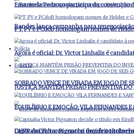
Emanuela Pedroso participa da convenção d
Bandes lança campanha para renegociação d
PT, PV e PCdoB homologam nomes de Helder
Polícia
Agora é oficial: Dr. Victor Linhalis é candid
Esporte
SOBRADO VENCE DE VIRADA EM JOGO DE S
JUSTIÇA MANTÉM PRISÃO PREVENTIVA DO
EQUILÍBRIO E EMOÇÃO: VILA FERNANDES 
DHPP de Linhares conclui inquérito sobre ho
Capixaba Victor Pignaton decide o título e