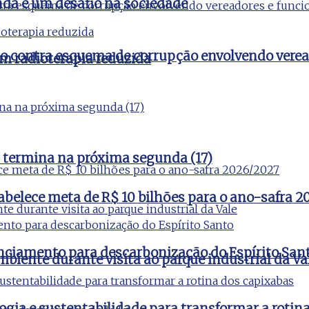
nda é um desafio na sociedade
ão contra esquema de corrupção envolvendo verea
m radioterapia reduzida
 termina na próxima segunda (17)
tabelece meta de R$ 10 bilhões para o ano-safra 
nciamento para descarbonização do Espírito San
iente durante visita ao parque industrial da Va
ogia e sustentabilidade para transformar a rotin