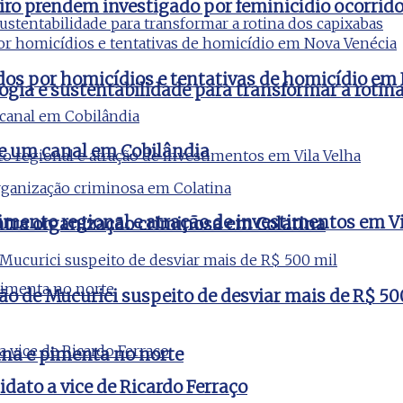
aneiro prendem investigado por feminicídio ocorri
ados por homicídios e tentativas de homicídio em
ogia e sustentabilidade para transformar a rotin
de um canal em Cobilândia
imento regional e atração de investimentos em Vi
ontra organização criminosa em Colatina
ão de Mucurici suspeito de desviar mais de R$ 50
na e pimenta no norte
idato a vice de Ricardo Ferraço