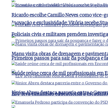
Ricardo escolhe Camillo Neves como vice-
Inovação e exclusividade: Vitória recebe St
Policiais civis e militares prendem invest
Manu visita obras de drenagem e pavimenta
Primeiros passos para sair da poupança e faz
Saúde reúne cerca de mil profissionais e
Júnior Abreu destaca parceria entre o Gover
EDP leva caminhão educacional a estudant