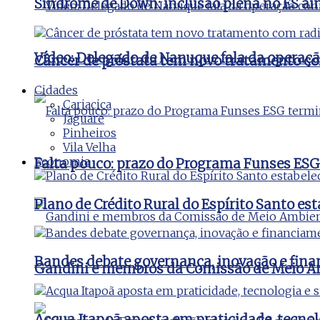
Síndrome de Down: inclusão plena no ES ai
Vídeo: Delegado de Nanuque fala da operaç
Câncer de próstata tem novo tratamento co
Cidades
Cariacica
Jaguaré
Pinheiros
Vila Velha
Economia
Falta pouco: prazo do Programa Funses ESG
Plano de Crédito Rural do Espírito Santo es
Bandes debate governança, inovação e fina
Gandini e membros da Comissão de Meio Amb
Acqua Itapoã aposta em praticidade, tecnol