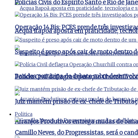
Polícias Civis do Espírito Santo e Rio de J
Operação 14 Bis: PCES prende três investig
Acqua Itapoã aposta em praticidade, tecnol
Suspeito é preso após cair de moto dentro 
Bandes participa de debate sobre desenvolv
Polícia Civil deflagra Operação Churchill c
Juiz mantém prisão de ex-chefe de Tributaç
Politica
Arranjos Produtivos entrega mudas de bana
Camillo Neves, do Progressistas, será o cand