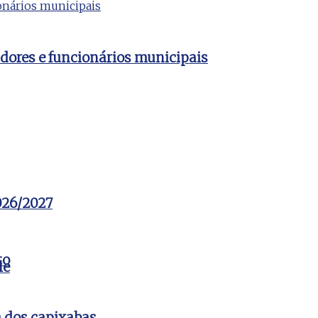
dores e funcionários municipais
2026/2027
to
le
a dos capixabas