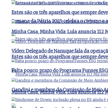
Estes são os três aparelhos que sempre de
Semana da Pátria 2025 celebra o civismo e 
Minha Casa, Minha Vida: Lula anuncia 112 Mi
Vídeo: Delegado de Nanuque fala da operaç
Estes são os três aparelhos que sempre de
Falta pouco: prazo do Programa Funses ESG
Gandini e membros da Comissão de Meio Amb
Minha Casa, Minha Vida: Lula anuncia 112 Mi