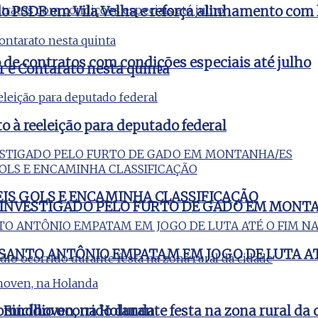
o PSDB em Vila Velha e reforça alinhamento com 
e contratos com condições especiais até julho
 e Contarato nesta quinta
ato à reeleição para deputado federal
EIS GOLS E ENCAMINHA CLASSIFICAÇÃO
 INVESTIGADO PELO FURTO DE GADO EM MONT
E SANTO ANTÔNIO EMPATAM EM JOGO DE LUTA AT
micídio ocorrido durante festa na zona rural da 
m Eindhoven, na Holanda