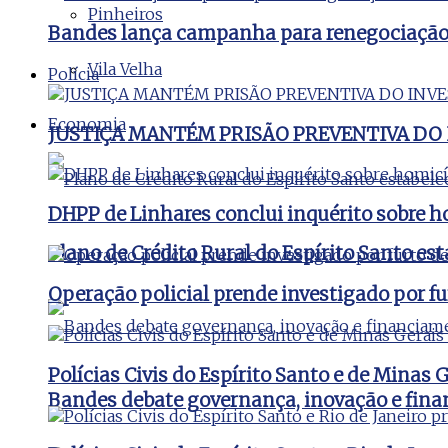
Pinheiros
Bandes lança campanha para renegociação d
Vila Velha
Polícia
Economia
JUSTIÇA MANTÉM PRISÃO PREVENTIVA DO
DHPP de Linhares conclui inquérito sobre ho
Plano de Crédito Rural do Espírito Santo es
Operação policial prende investigado por fu
Polícias Civis do Espírito Santo e de Minas
Bandes debate governança, inovação e fina