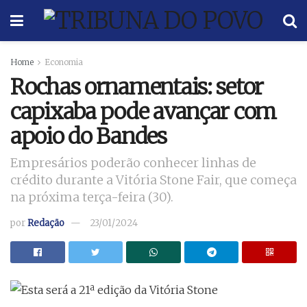
Home
Economia
Rochas ornamentais: setor
capixaba pode avançar com
apoio do Bandes
Empresários poderão conhecer linhas de
crédito durante a Vitória Stone Fair, que começa
na próxima terça-feira (30).
por
Redação
23/01/2024
Esta será a 21ª edição da Vitória Stone