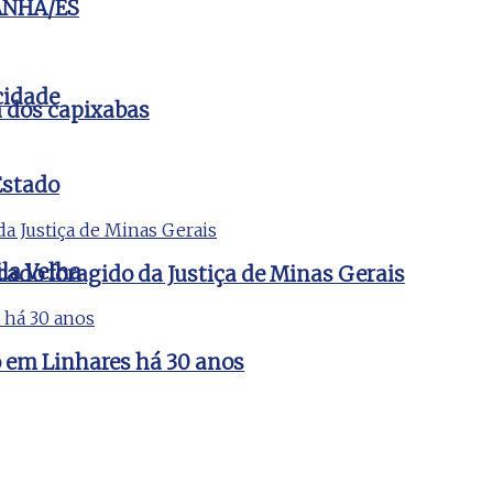
ANHA/ES
cidade
a dos capixabas
Estado
la Velha
cado foragido da Justiça de Minas Gerais
do em Linhares há 30 anos