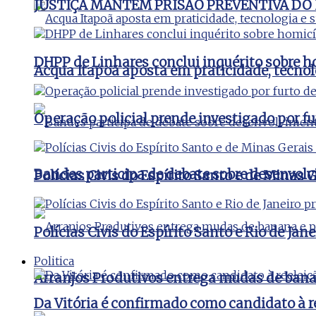
JUSTIÇA MANTÉM PRISÃO PREVENTIVA DO
DHPP de Linhares conclui inquérito sobre ho
Acqua Itapoã aposta em praticidade, tecnol
Operação policial prende investigado por fu
Bandes participa de debate sobre desenvolv
Polícias Civis do Espírito Santo e de Minas
Polícias Civis do Espírito Santo e Rio de J
Politica
Arranjos Produtivos entrega mudas de bana
Da Vitória é confirmado como candidato à 