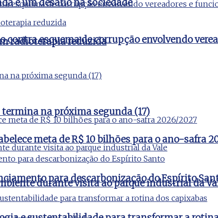
nda é um desafio na sociedade
ão contra esquema de corrupção envolvendo verea
m radioterapia reduzida
 termina na próxima segunda (17)
tabelece meta de R$ 10 bilhões para o ano-safra 
nciamento para descarbonização do Espírito San
iente durante visita ao parque industrial da Va
ogia e sustentabilidade para transformar a rotin