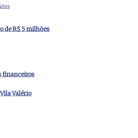
to de R$ 5 milhões
s financeiros
ila Valério