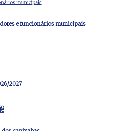
dores e funcionários municipais
2026/2027
to
le
a dos capixabas