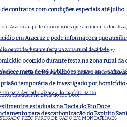
e contratos com condições especiais até julho
icídio em Aracruz e pede informações que auxili
micídio ocorrido durante festa na zona rural da 
tabelece meta de R$ 10 bilhões para o ano-safra 
 prisão temporária de investigado por homicídi
estimentos estaduais na Bacia do Rio Doce
nciamento para descarbonização do Espírito San