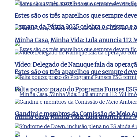
Estes são os três aparelhos que sempre de
Semana da Pátria 2025 celebra o civismo e 
Minha Casa, Minha Vida: Lula anuncia 112 Mi
Vídeo: Delegado de Nanuque fala da operaç
Estes são os três aparelhos que sempre de
Falta pouco: prazo do Programa Funses ESG
Gandini e membros da Comissão de Meio Amb
Minha Casa, Minha Vida: Lula anuncia 112 Mi