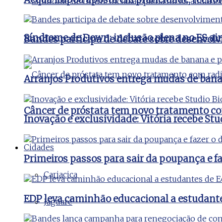
Síndrome de Down: inclusão plena no ES ai
Bandes participa de debate sobre desenvolv
Arranjos Produtivos entrega mudas de bana
Câncer de próstata tem novo tratamento co
Inovação e exclusividade: Vitória recebe St
Cidades
Primeiros passos para sair da poupança e faz
Cariacica
EDP leva caminhão educacional a estudant
Jaguaré