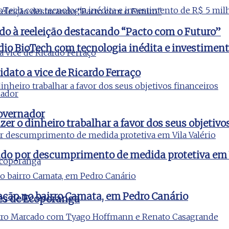
do à reeleição destacando “Pacto com o Futuro”
udio BioTech com tecnologia inédita e investimen
idato a vice de Ricardo Ferraço
governador
er o dinheiro trabalhar a favor dos seus objetivo
igado por descumprimento de medida protetiva em V
ção no bairro Camata, em Pedro Canário
es de Ecoporanga