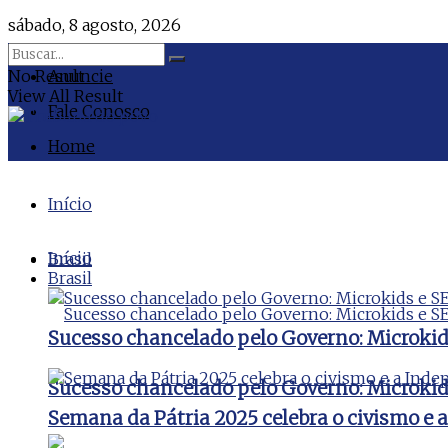
sábado, 8 agosto, 2026
No Result
Anuncie
View All Result
Fale Conosco
Home
Início
Início
Brasil
Brasil
Sucesso chancelado pelo Governo: Microki
Sucesso chancelado pelo Governo: Microki
Semana da Pátria 2025 celebra o civismo e 