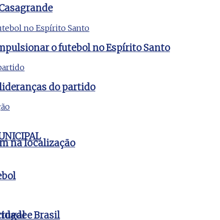
 Casagrande
mpulsionar o futebol no Espírito Santo
lideranças do partido
UNICIPAL
em na localização
ebol
cidade
tugal e Brasil