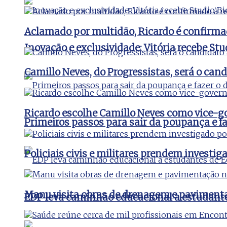
Aclamado por multidão, Ricardo é confirma
Inovação e exclusividade: Vitória recebe St
Camillo Neves, do Progressistas, será o cand
Ricardo escolhe Camillo Neves como vice-
Primeiros passos para sair da poupança e faz
Policiais civis e militares prendem invest
Manu visita obras de drenagem e pavimenta
EDP leva caminhão educacional a estudant