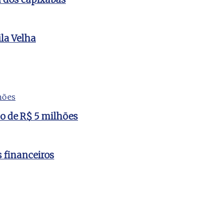
la Velha
to de R$ 5 milhões
s financeiros