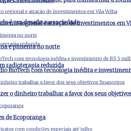
nda é um desafio na sociedade
imento regional e atração de investimentos em Vi
na e pimenta no norte
m radioterapia reduzida
udio BioTech com tecnologia inédita e investimen
er o dinheiro trabalhar a favor dos seus objetivo
es de Ecoporanga