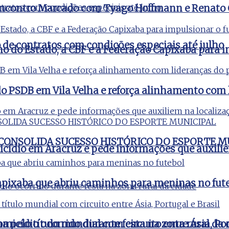
m Encontro Marcado com Tyago Hoffmann e Renato
e contratos com condições especiais até julho
no do Estado, a CBF e a Federação Capixaba para i
o PSDB em Vila Velha e reforça alinhamento com 
 CONSOLIDA SUCESSO HISTÓRICO DO ESPORTE M
icídio em Aracruz e pede informações que auxili
apixaba que abriu caminhos para meninas no fut
micídio ocorrido durante festa na zona rural da 
pelo título mundial com circuito entre Ásia, Por