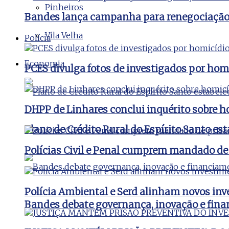
Pinheiros
Bandes lança campanha para renegociação d
Vila Velha
Polícia
Economia
PCES divulga fotos de investigados por hom
DHPP de Linhares conclui inquérito sobre ho
Plano de Crédito Rural do Espírito Santo es
Polícias Civil e Penal cumprem mandado de
Polícia Ambiental e Serd alinham novos inv
Bandes debate governança, inovação e fina