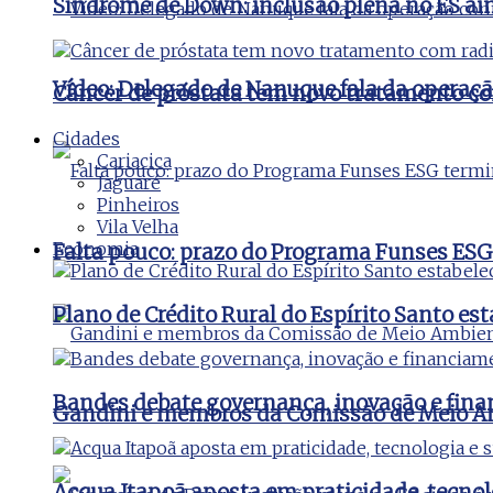
Síndrome de Down: inclusão plena no ES ai
Vídeo: Delegado de Nanuque fala da operaç
Câncer de próstata tem novo tratamento co
Cidades
Cariacica
Jaguaré
Pinheiros
Vila Velha
Economia
Falta pouco: prazo do Programa Funses ESG
Plano de Crédito Rural do Espírito Santo es
Bandes debate governança, inovação e fina
Gandini e membros da Comissão de Meio Amb
Acqua Itapoã aposta em praticidade, tecnol