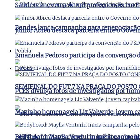
Saúde reúne cerca de mil profissionais e
Bandes lança campanha para renegociação d
Júnior Abreu destaca parceria entre o Gover
Polícia
Emanuela Pedroso participa da convenção d
Esporte
SEMIFINAL DO FUT 7 NA PRAÇA DO POSTO
PCES divulga fotos de investigados por hom
Mazinho homenageia Liz Valverde, jovem c
DHPP de Linhares conclui inquérito sobre ho
Bodyboard: Maylla Venturin inicia campanha 