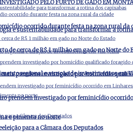
 INVESTIGADO PELO FURTO DE GADO EM MONT
micídio ocorrido durante festa na zona rural da 
ogia e sustentabilidade para transformar a rotin
rto de cerca de R$ 1 milhão em gado no Norte do 
imento regional e atração de investimentos em Vi
 Gerais prendem investigado por homicídio qualifi
aneiro prendem investigado por feminicídio ocorri
na e pimenta no norte
reeleição para a Câmara dos Deputados