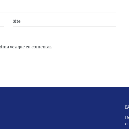
Site
xima vez que eu comentar.
F
D
ou