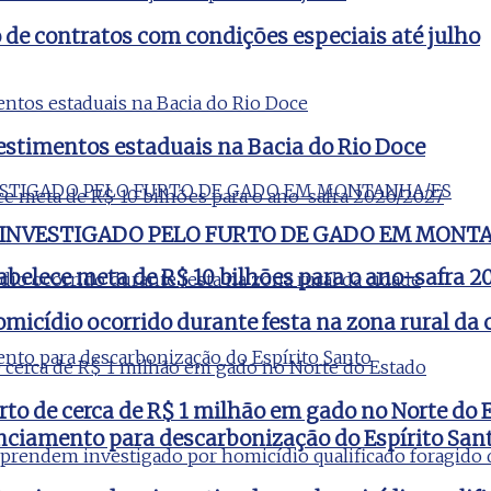
e contratos com condições especiais até julho
estimentos estaduais na Bacia do Rio Doce
 INVESTIGADO PELO FURTO DE GADO EM MONT
tabelece meta de R$ 10 bilhões para o ano-safra 
micídio ocorrido durante festa na zona rural da 
rto de cerca de R$ 1 milhão em gado no Norte do 
nciamento para descarbonização do Espírito San