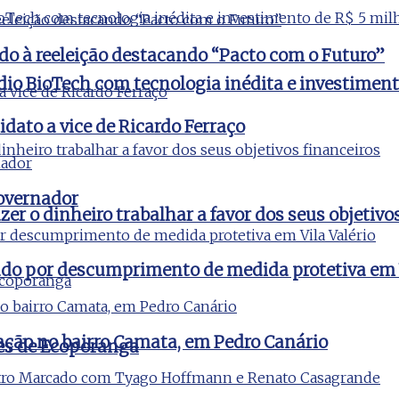
do à reeleição destacando “Pacto com o Futuro”
udio BioTech com tecnologia inédita e investimen
idato a vice de Ricardo Ferraço
governador
er o dinheiro trabalhar a favor dos seus objetivo
igado por descumprimento de medida protetiva em V
ção no bairro Camata, em Pedro Canário
es de Ecoporanga