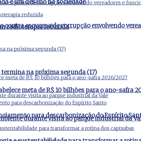
nda é um desafio na sociedade
ão contra esquema de corrupção envolvendo verea
m radioterapia reduzida
 termina na próxima segunda (17)
tabelece meta de R$ 10 bilhões para o ano-safra 
nciamento para descarbonização do Espírito San
iente durante visita ao parque industrial da Va
ogia e sustentabilidade para transformar a rotin