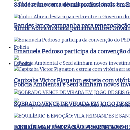
Saúde reúne cerca de mil profissionais e
Bandes lança campanha para renegociação d
Júnior Abreu destaca parceria entre o Gover
Polícia
Emanuela Pedroso participa da convenção d
Esporte
Capixaba Victor Pignaton estreia com vitóri
Polícia Ambiental e Serd alinham novos inv
SOBRADO VENCE DE VIRADA EM JOGO DE S
JUSTIÇA MANTÉM PRISÃO PREVENTIVA DO
EQUILÍBRIO E EMOÇÃO: VILA FERNANDES 