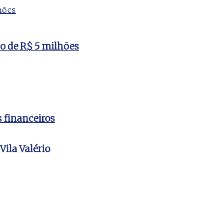
to de R$ 5 milhões
s financeiros
ila Valério