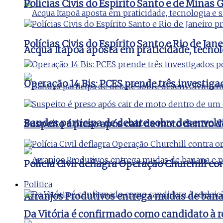
Polícias Civis do Espírito Santo e de Minas
Polícias Civis do Espírito Santo e Rio de J
Acqua Itapoã aposta em praticidade, tecnol
Operação 14 Bis: PCES prende três investig
Bandes participa de debate sobre desenvolv
Suspeito é preso após cair de moto dentro 
Polícia Civil deflagra Operação Churchill c
Politica
Arranjos Produtivos entrega mudas de bana
Da Vitória é confirmado como candidato à 