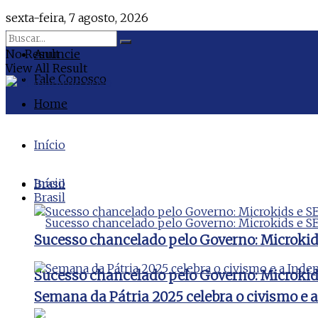
sexta-feira, 7 agosto, 2026
No Result
Anuncie
View All Result
Fale Conosco
Home
Início
Início
Brasil
Brasil
Sucesso chancelado pelo Governo: Microki
Sucesso chancelado pelo Governo: Microki
Semana da Pátria 2025 celebra o civismo e 