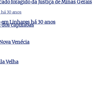
cado foragido da Justiça de Minas Gerais
do em Linhares há 30 anos
a dos capixabas
 Nova Venécia
la Velha