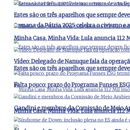
Estes são os três aparelhos que sempre de
Semana da Pátria 2025 celebra o civismo e 
Minha Casa, Minha Vida: Lula anuncia 112 Mi
Vídeo: Delegado de Nanuque fala da operaç
Estes são os três aparelhos que sempre de
Falta pouco: prazo do Programa Funses ESG
Gandini e membros da Comissão de Meio Amb
Minha Casa, Minha Vida: Lula anuncia 112 Mi