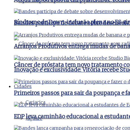
Síndrome de Down: inclusão plena no ES ai
Bandes participa de debate sobre desenvolv
Arranjos Produtivos entrega mudas de bana
Câncer de próstata tem novo tratamento co
Inovação e exclusividade: Vitória recebe St
Cidades
Primeiros passos para sair da poupança e faz
Cariacica
EDP leva caminhão educacional a estudant
Jaguaré