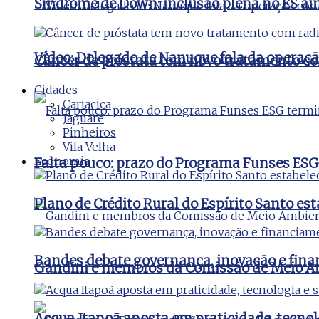
Síndrome de Down: inclusão plena no ES ai
Vídeo: Delegado de Nanuque fala da operaç
Câncer de próstata tem novo tratamento co
Cidades
Cariacica
Jaguaré
Pinheiros
Vila Velha
Economia
Falta pouco: prazo do Programa Funses ESG
Plano de Crédito Rural do Espírito Santo es
Bandes debate governança, inovação e fina
Gandini e membros da Comissão de Meio Amb
Acqua Itapoã aposta em praticidade, tecnol