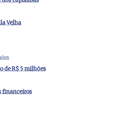
la Velha
to de R$ 5 milhões
s financeiros