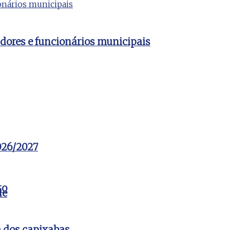
dores e funcionários municipais
2026/2027
to
le
a dos capixabas