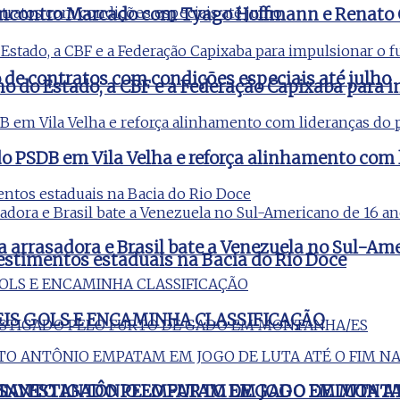
m Encontro Marcado com Tyago Hoffmann e Renato
e contratos com condições especiais até julho
no do Estado, a CBF e a Federação Capixaba para i
o PSDB em Vila Velha e reforça alinhamento com 
a arrasadora e Brasil bate a Venezuela no Sul-Am
estimentos estaduais na Bacia do Rio Doce
EIS GOLS E ENCAMINHA CLASSIFICAÇÃO
 INVESTIGADO PELO FURTO DE GADO EM MONT
E SANTO ANTÔNIO EMPATAM EM JOGO DE LUTA AT