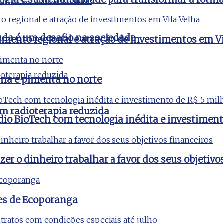
nda é um desafio na sociedade
imento regional e atração de investimentos em Vi
na e pimenta no norte
m radioterapia reduzida
udio BioTech com tecnologia inédita e investimen
er o dinheiro trabalhar a favor dos seus objetivo
es de Ecoporanga