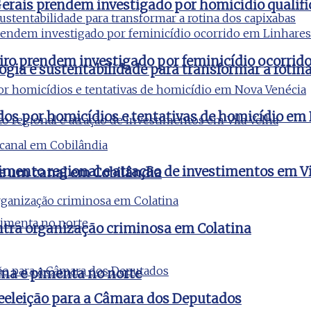
 Gerais prendem investigado por homicídio qualifi
aneiro prendem investigado por feminicídio ocorri
ogia e sustentabilidade para transformar a rotin
ados por homicídios e tentativas de homicídio em
imento regional e atração de investimentos em Vi
de um canal em Cobilândia
ontra organização criminosa em Colatina
na e pimenta no norte
reeleição para a Câmara dos Deputados