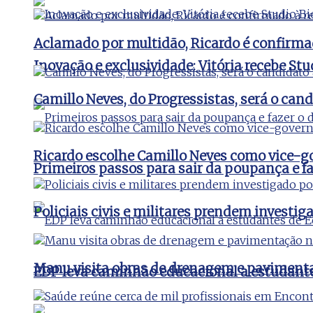
Aclamado por multidão, Ricardo é confirma
Inovação e exclusividade: Vitória recebe St
Camillo Neves, do Progressistas, será o cand
Ricardo escolhe Camillo Neves como vice-
Primeiros passos para sair da poupança e faz
Policiais civis e militares prendem invest
Manu visita obras de drenagem e pavimenta
EDP leva caminhão educacional a estudant