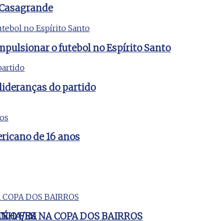
 Casagrande
mpulsionar o futebol no Espírito Santo
lideranças do partido
ericano de 16 anos
ANHA/ES
É O FIM NA COPA DOS BAIRROS