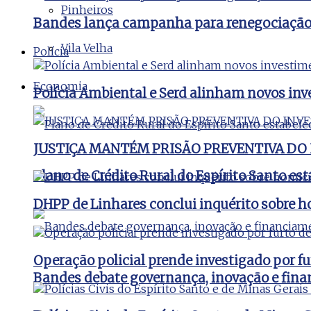
Pinheiros
Bandes lança campanha para renegociação d
Vila Velha
Polícia
Economia
Polícia Ambiental e Serd alinham novos inv
JUSTIÇA MANTÉM PRISÃO PREVENTIVA DO
Plano de Crédito Rural do Espírito Santo es
DHPP de Linhares conclui inquérito sobre ho
Operação policial prende investigado por fu
Bandes debate governança, inovação e fina