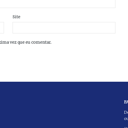
Site
xima vez que eu comentar.
F
D
ou