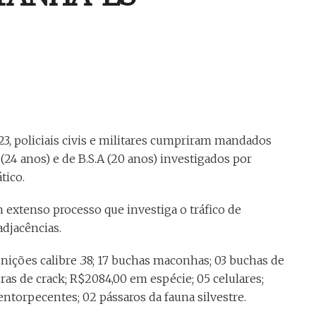
023, policiais civis e militares cumpriram mandados
(24 anos) e de B.S.A (20 anos) investigados por
tico.
extenso processo que investiga o tráfico de
djacências.
ições calibre .38; 17 buchas maconhas; 03 buchas de
as de crack; R$2084,00 em espécie; 05 celulares;
entorpecentes; 02 pássaros da fauna silvestre.