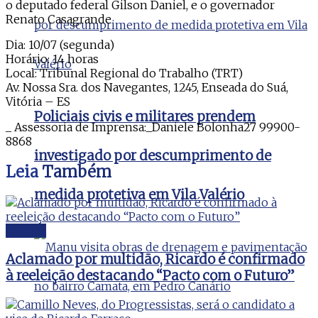
o deputado federal Gilson Daniel, e o governador
Renato Casagrande
Dia: 10/07 (segunda)
Horário: 14 horas
Local: Tribunal Regional do Trabalho (TRT)
Av. Nossa Sra. dos Navegantes, 1245, Enseada do Suá,
Vitória – ES
Policiais civis e militares prendem
_ Assessoria de Imprensa:_Daniele Bolonha27 99900-
8868
investigado por descumprimento de
Leia
Também
medida protetiva em Vila Valério
Politica
Aclamado por multidão, Ricardo é confirmado
à reeleição destacando “Pacto com o Futuro”