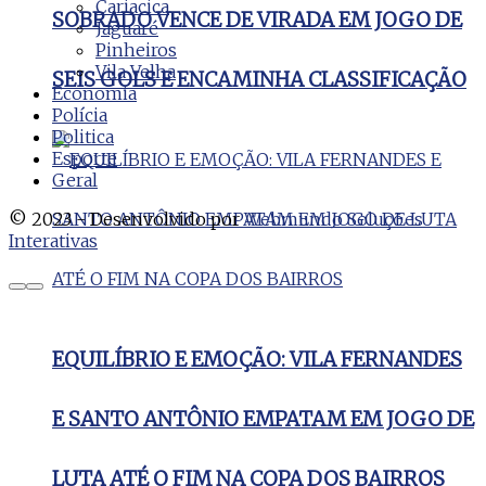
Cariacica
SOBRADO VENCE DE VIRADA EM JOGO DE
Jaguaré
Pinheiros
Vila Velha
SEIS GOLS E ENCAMINHA CLASSIFICAÇÃO
Economia
Polícia
Politica
Esporte
Geral
© 2023 - Desenvolvido por
Webmundo Soluções
Interativas
EQUILÍBRIO E EMOÇÃO: VILA FERNANDES
E SANTO ANTÔNIO EMPATAM EM JOGO DE
LUTA ATÉ O FIM NA COPA DOS BAIRROS