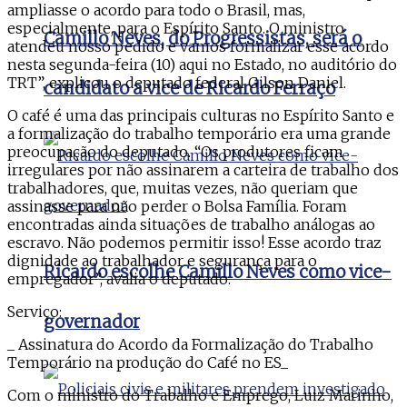
ampliasse o acordo para todo o Brasil, mas,
especialmente, para o Espírito Santo. O ministro
Camillo Neves, do Progressistas, será o
atendeu nosso pedido e vamos formalizar esse acordo
nesta segunda-feira (10) aqui no Estado, no auditório do
TRT”, explicou o deputado federal Gilson Daniel.
candidato a vice de Ricardo Ferraço
O café é uma das principais culturas no Espírito Santo e
a formalização do trabalho temporário era uma grande
preocupação do deputado. “Os produtores ficam
irregulares por não assinarem a carteira de trabalho dos
trabalhadores, que, muitas vezes, não queriam que
assinasse para não perder o Bolsa Família. Foram
encontradas ainda situações de trabalho análogas ao
escravo. Não podemos permitir isso! Esse acordo traz
dignidade ao trabalhador e segurança para o
Ricardo escolhe Camillo Neves como vice-
empregador”, avalia o deputado.
Serviço:
governador
_ Assinatura do Acordo da Formalização do Trabalho
Temporário na produção do Café no ES_
Com o ministro do Trabalho e Emprego, Luiz Marinho,