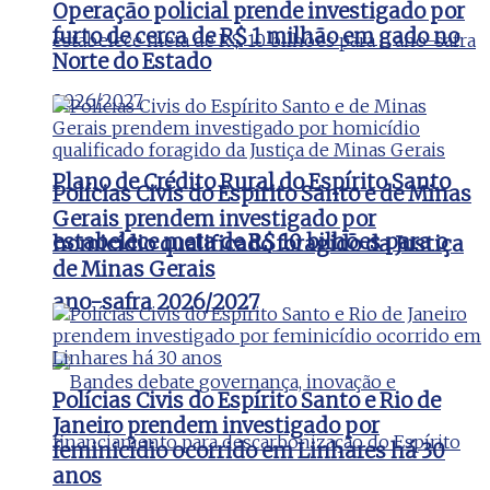
Operação policial prende investigado por
furto de cerca de R$ 1 milhão em gado no
Norte do Estado
Plano de Crédito Rural do Espírito Santo
Polícias Civis do Espírito Santo e de Minas
Gerais prendem investigado por
estabelece meta de R$ 10 bilhões para o
homicídio qualificado foragido da Justiça
de Minas Gerais
ano-safra 2026/2027
Polícias Civis do Espírito Santo e Rio de
Janeiro prendem investigado por
feminicídio ocorrido em Linhares há 30
anos