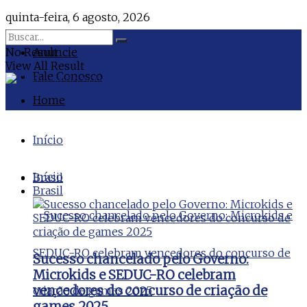
quinta-feira, 6 agosto, 2026
No Result
Anuncie
View All Result
Fale Conosco
Home
Início
Início
Brasil
Brasil
Sucesso chancelado pelo Governo:
Microkids e SEDUC-RO celebram
vencedores do concurso de criação de
games 2025