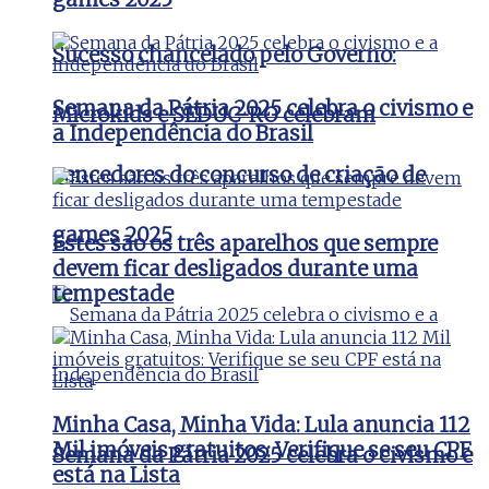
Sucesso chancelado pelo Governo:
Semana da Pátria 2025 celebra o civismo e
Microkids e SEDUC-RO celebram
a Independência do Brasil
vencedores do concurso de criação de
games 2025
Estes são os três aparelhos que sempre
devem ficar desligados durante uma
tempestade
Minha Casa, Minha Vida: Lula anuncia 112
Mil imóveis gratuitos: Verifique se seu CPF
Semana da Pátria 2025 celebra o civismo e
está na Lista