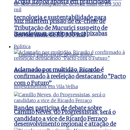
Acqua Itapoã aposta em praticidade,
tecnologia e sustentabilidade para
Juiz mantém prisão de ex-chefe de
Tributação de Mucurici suspeito de
transformar a rotina dos capixabas
desviar mais de R$ 500 mil
Politica
Aclamado por multidão, Ricardo é
confirmado à reeleição destacando “Pacto
com o Futuro”
Bandes participa de debate sobre
Camillo Neves, do Progressistas, será o
candidato a vice de Ricardo Ferraço
desenvolvimento regional e atração de