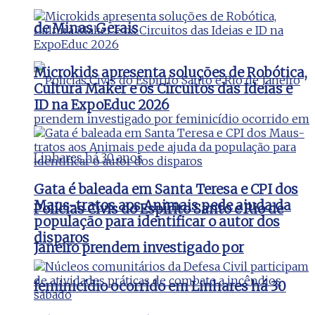
de Minas Gerais
Microkids apresenta soluções de Robótica,
Cultura Maker e os Circuitos das Ideias e
ID na ExpoEduc 2026
Gata é baleada em Santa Teresa e CPI dos
Maus-tratos aos Animais pede ajuda da
Polícias Civis do Espírito Santo e Rio de
população para identificar o autor dos
disparos
Janeiro prendem investigado por
feminicídio ocorrido em Linhares há 30