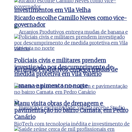
investimentos em Vila Velha
Ricardo escolhe Camillo Neves como vice-
governador
Policiais civis e militares prendem
investigado por descumprimento de
Arranjos Produtivos entrega mudas de
medida protetiva em Vila Valério
banana e pimenta no norte
Manu visita obras de drenagem e
pavimentação no bairro Camata, em Pedro
Canário