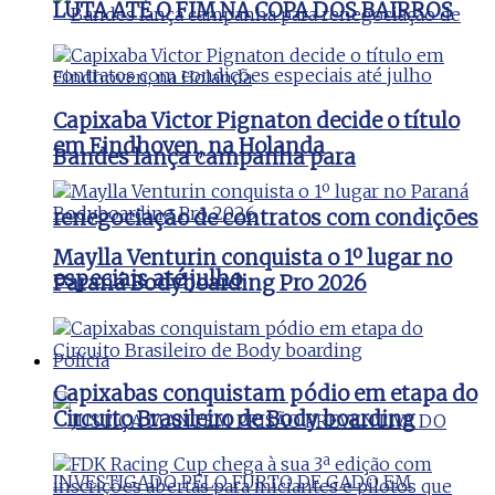
LUTA ATÉ O FIM NA COPA DOS BAIRROS
Capixaba Victor Pignaton decide o título
em Eindhoven, na Holanda
Bandes lança campanha para
renegociação de contratos com condições
Maylla Venturin conquista o 1º lugar no
especiais até julho
Paraná Bodyboarding Pro 2026
Polícia
Capixabas conquistam pódio em etapa do
Circuito Brasileiro de Body boarding