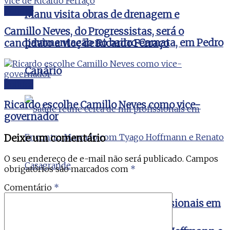
Politica
Manu visita obras de drenagem e
Camillo Neves, do Progressistas, será o
pavimentação no bairro Camata, em Pedro
candidato a vice de Ricardo Ferraço
Canário
Politica
Ricardo escolhe Camillo Neves como vice-
governador
Deixe um comentário
O seu endereço de e-mail não será publicado.
Campos
obrigatórios são marcados com
*
Comentário
*
Saúde reúne cerca de mil profissionais em