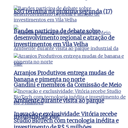
ESG termina na próxima segunda (17)
Bandes participa de debate sobre
desenvolvimento regional e atração de
investimentos em Vila Velha
Arranjos Produtivos entrega mudas de
banana e pimenta no norte
Gandini e membros da Comissão de Meio
Ambiente durante visita ao parque
Inovação e exclusividade: Vitória recebe
industrial da Vale
Studio BioTech com tecnologia inédita e
investimento de R$ 5 milhões