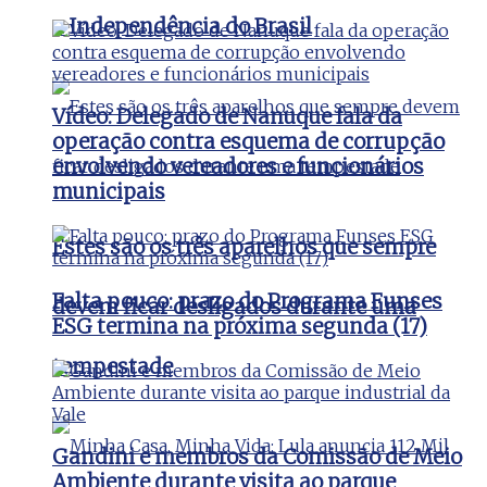
a Independência do Brasil
Vídeo: Delegado de Nanuque fala da
operação contra esquema de corrupção
envolvendo vereadores e funcionários
municipais
Estes são os três aparelhos que sempre
Falta pouco: prazo do Programa Funses
devem ficar desligados durante uma
ESG termina na próxima segunda (17)
tempestade
Gandini e membros da Comissão de Meio
Ambiente durante visita ao parque