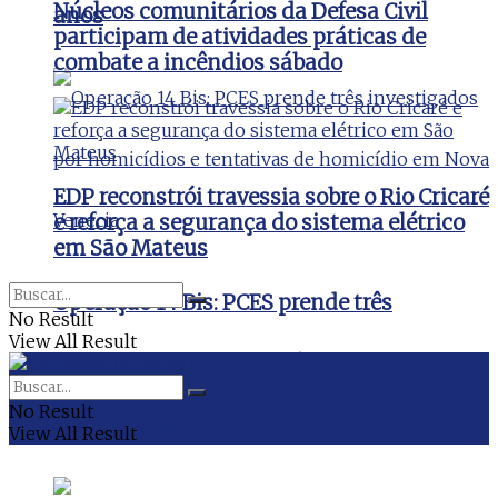
Núcleos comunitários da Defesa Civil
anos
participam de atividades práticas de
combate a incêndios sábado
EDP reconstrói travessia sobre o Rio Cricaré
e reforça a segurança do sistema elétrico
em São Mateus
Operação 14 Bis: PCES prende três
No Result
View All Result
investigados por homicídios e tentativas
No Result
de homicídio em Nova Venécia
View All Result