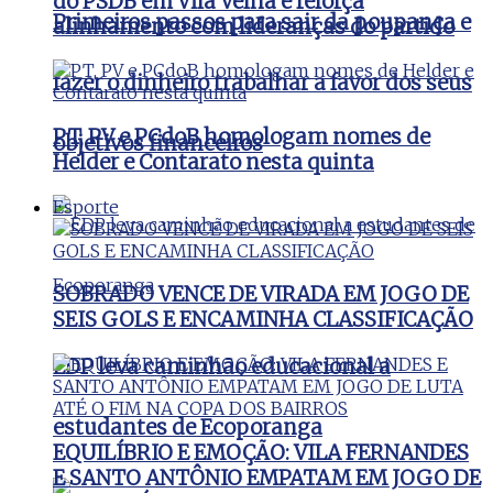
do PSDB em Vila Velha e reforça
Primeiros passos para sair da poupança e
alinhamento com lideranças do partido
fazer o dinheiro trabalhar a favor dos seus
PT, PV e PCdoB homologam nomes de
objetivos financeiros
Helder e Contarato nesta quinta
Esporte
SOBRADO VENCE DE VIRADA EM JOGO DE
SEIS GOLS E ENCAMINHA CLASSIFICAÇÃO
EDP leva caminhão educacional a
estudantes de Ecoporanga
EQUILÍBRIO E EMOÇÃO: VILA FERNANDES
E SANTO ANTÔNIO EMPATAM EM JOGO DE