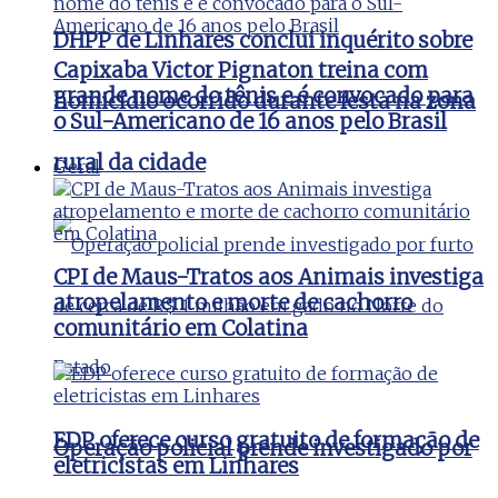
DHPP de Linhares conclui inquérito sobre
Capixaba Victor Pignaton treina com
grande nome do tênis e é convocado para
homicídio ocorrido durante festa na zona
o Sul-Americano de 16 anos pelo Brasil
rural da cidade
Geral
CPI de Maus-Tratos aos Animais investiga
atropelamento e morte de cachorro
comunitário em Colatina
EDP oferece curso gratuito de formação de
Operação policial prende investigado por
eletricistas em Linhares