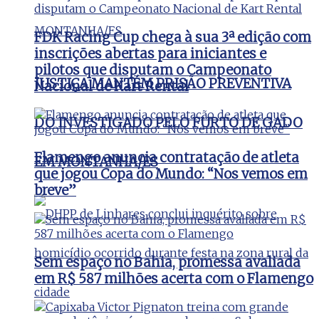
FDK Racing Cup chega à sua 3ª edição com
inscrições abertas para iniciantes e
pilotos que disputam o Campeonato
JUSTIÇA MANTÉM PRISÃO PREVENTIVA
Nacional de Kart Rental
DO INVESTIGADO PELO FURTO DE GADO
Flamengo anuncia contratação de atleta
EM MONTANHA/ES
que jogou Copa do Mundo: “Nos vemos em
breve”
Sem espaço no Bahia, promessa avaliada
em R$ 587 milhões acerta com o Flamengo