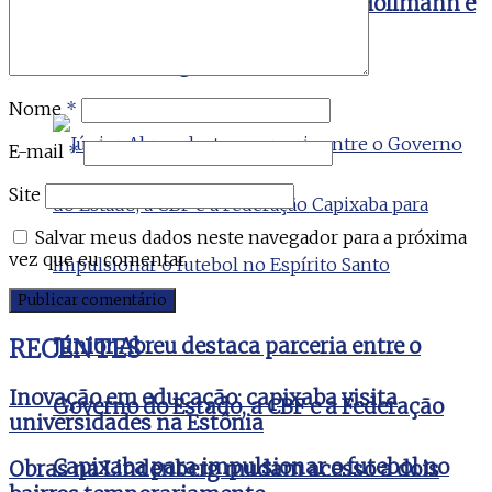
Encontro Marcado com Tyago Hoffmann e
Renato Casagrande
Nome
*
E-mail
*
Site
Salvar meus dados neste navegador para a próxima
vez que eu comentar.
Júnior Abreu destaca parceria entre o
RECENTES
Inovação em educação: capixaba visita
Governo do Estado, a CBF e a Federação
universidades na Estônia
Capixaba para impulsionar o futebol no
Obras na Lindenberg mudam acesso a dois