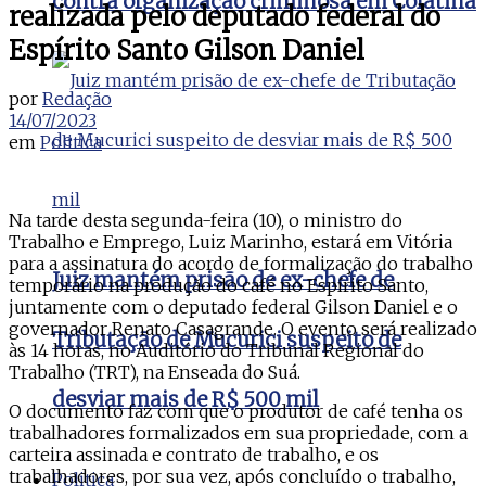
contra organização criminosa em Colatina
realizada pelo deputado federal do
Espírito Santo Gilson Daniel
por
Redação
14/07/2023
em
Politica
Na tarde desta segunda-feira (10), o ministro do
Trabalho e Emprego, Luiz Marinho, estará em Vitória
para a assinatura do acordo de formalização do trabalho
Juiz mantém prisão de ex-chefe de
temporário na produção do café no Espírito Santo,
juntamente com o deputado federal Gilson Daniel e o
governador Renato Casagrande. O evento será realizado
Tributação de Mucurici suspeito de
às 14 horas, no Auditório do Tribunal Regional do
Trabalho (TRT), na Enseada do Suá.
desviar mais de R$ 500 mil
O documento faz com que o produtor de café tenha os
trabalhadores formalizados em sua propriedade, com a
carteira assinada e contrato de trabalho, e os
trabalhadores, por sua vez, após concluído o trabalho,
Politica