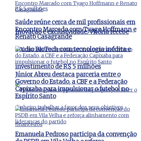
Saúde reúne cerca de mil profissionais em
Encontro Marcado com Tyago Hoffmann e
Inovação e exclusividade: Vitória recebe
Renato Casagrande
Studio BioTech com tecnologia inédita e
investimento de R$ 5 milhões
Júnior Abreu destaca parceria entre o
Governo do Estado, a CBF e a Federação
Capixaba para impulsionar o futebol no
Espírito Santo
Emanuela Pedroso participa da convenção