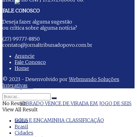
FALE CONOSCO
Deseja fazer alguma sugestão
ou crítica sobre alguma notícia?
(27) 99777-8850
contato@jornaltribunadopovo.com.br
PT, PV e PCdoB homologam nomes de
Anuncie
Fale Conosco
Helder e Contarato nesta quinta
Home
© 2023 - Desenvolvido por
Webmundo Soluções
Interativas
Esporte
No Result
View All Result
Início
Brasil
Cidades