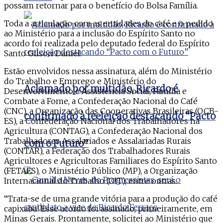
possam retornar para o benefício do Bolsa Família.
Toda a articulação com as entidades do café e o pedido
ao Ministério para a inclusão do Espírito Santo no
acordo foi realizada pelo deputado federal do Espírito
Santo Gilson Daniel.
Estão envolvidos nessa assinatura, além do Ministério
do Trabalho e Emprego e Ministério do
Aclamado por multidão, Ricardo é
Desenvolvimento e Assistência Social, Família e
Combate a Fome, a Confederação Nacional do Café
(CNC), a Organização das Cooperativas Brasileiras (OCB-
confirmado à reeleição destacando “Pacto
ES), a Confederação Nacional dos Trabalhadores na
Agricultura (CONTAG), a Confederação Nacional dos
Trabalhadores Assalariados e Assalariadas Rurais
com o Futuro”
(CONTAR), a Federação dos Trabalhadores Rurais
Agricultores e Agricultoras Familiares do Espírito Santo
(FETAES), o Ministério Público (MP), a Organização
Internacional do Trabalho (OIT), entre outras.
“Trata-se de uma grande vitória para a produção do café
capixaba! Esse acordo foi assinado, primeiramente, em
Minas Gerais. Prontamente, solicitei ao Ministério que