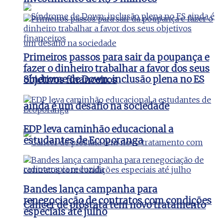
Primeiros passos para sair da poupança e
fazer o dinheiro trabalhar a favor dos seus
Síndrome de Down: inclusão plena no ES
objetivos financeiros
ainda é um desafio na sociedade
EDP leva caminhão educacional a
estudantes de Ecoporanga
Bandes lança campanha para
renegociação de contratos com condições
Câncer de próstata tem novo tratamento
especiais até julho