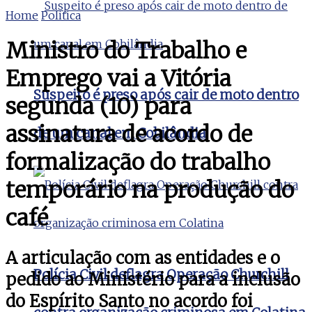
Home
Politica
Ministro do Trabalho e
Emprego vai a Vitória
Suspeito é preso após cair de moto dentro
segunda (10) para
assinatura de acordo de
de um canal em Cobilândia
formalização do trabalho
temporário na produção do
café
A articulação com as entidades e o
Polícia Civil deflagra Operação Churchill
pedido ao Ministério para a inclusão
do Espírito Santo no acordo foi