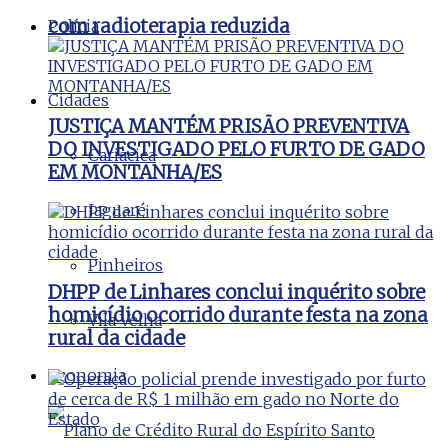
com radioterapia reduzida
Polícia
Cidades
JUSTIÇA MANTÉM PRISÃO PREVENTIVA
DO INVESTIGADO PELO FURTO DE GADO
Cariacica
EM MONTANHA/ES
Jaguaré
Pinheiros
DHPP de Linhares conclui inquérito sobre
homicídio ocorrido durante festa na zona
Vila Velha
rural da cidade
Economia