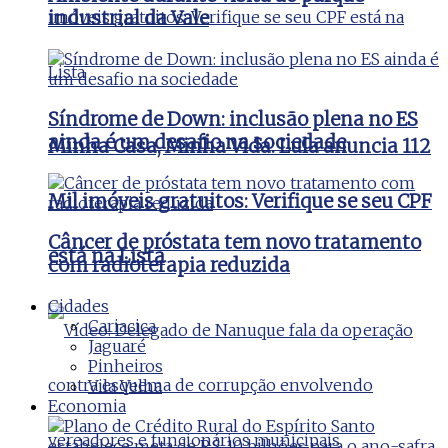
industrial da Vale
Síndrome de Down: inclusão plena no ES
ainda é um desafio na sociedade
Minha Casa, Minha Vida: Lula anuncia 112
Mil imóveis gratuitos: Verifique se seu CPF
Câncer de próstata tem novo tratamento
está na Lista
com radioterapia reduzida
Cidades
Cariacica
Jaguaré
Pinheiros
Vila Velha
Economia