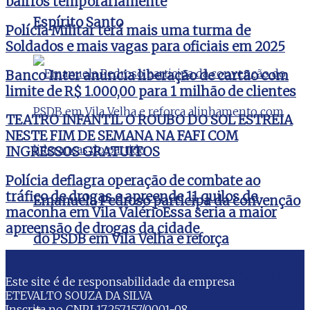
bairros temporariamente
Espírito Santo
Polícia Militar terá mais uma turma de
Soldados e mais vagas para oficiais em 2025
Banco Inter anuncia liberação de cartão com
limite de R$ 1.000,00 para 1 milhão de clientes
TEATRO INFANTIL O ROUBO DO SOL ESTREIA
NESTE FIM DE SEMANA NA FAFI COM
INGRESSOS GRATUITOS
Polícia deflagra operação de combate ao
tráfico de drogas e apreende 11 quilos de
Emanuela Pedroso participa da convenção
maconha em Vila ValérioEssa seria a maior
apreensão de drogas da cidade
do PSDB em Vila Velha e reforça
alinhamento com lideranças do partido
Este site é de responsabilidade da empresa
ETEVALTO SOUZA DA SILVA
Inscrita no CNPJ 17.257.157/0001-08.