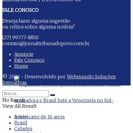
FALE CONOSCO
Emanuela Pedroso participa da convenção
Deseja fazer alguma sugestão
ou crítica sobre alguma notícia?
do PSDB em Vila Velha e reforça
(27) 99777-8850
contato@jornaltribunadopovo.com.br
alinhamento com lideranças do partido
Anuncie
Fale Conosco
Home
Esporte
© 2023 - Desenvolvido por
Webmundo Soluções
Interativas
No Result
View All Result
Início
Brasil
Cidades