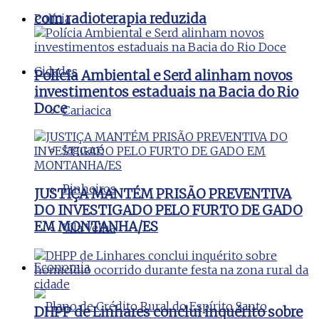
com radioterapia reduzida
Polícia
Cidades
Polícia Ambiental e Serd alinham novos
investimentos estaduais na Bacia do Rio
Doce
Cariacica
Jaguaré
Pinheiros
JUSTIÇA MANTÉM PRISÃO PREVENTIVA
DO INVESTIGADO PELO FURTO DE GADO
EM MONTANHA/ES
Vila Velha
Economia
DHPP de Linhares conclui inquérito sobre