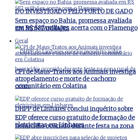
DO INVESTIGADO PELO FURTO DE GADO
Sem espaço no Bahia, promessa avaliada
em R$ 587 milhões acerta com o Flamengo
EM MONTANHA/ES
Geral
CPI de Maus-Tratos aos Animais investiga
atropelamento e morte de cachorro
comunitário em Colatina
DHPP de Linhares conclui inquérito sobre
EDP oferece curso gratuito de formação de
eletricistas em Linhares
homicídio ocorrido durante festa na zona