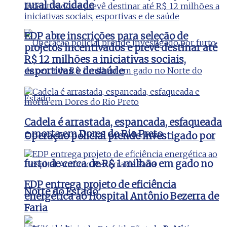
rural da cidade
EDP abre inscrições para seleção de
projetos incentivados e prevê destinar até
R$ 12 milhões a iniciativas sociais,
esportivas e de saúde
Cadela é arrastada, espancada, esfaqueada
e morta em Dores do Rio Preto
Operação policial prende investigado por
furto de cerca de R$ 1 milhão em gado no
EDP entrega projeto de eficiência
Norte do Estado
energética ao Hospital Antônio Bezerra de
Faria