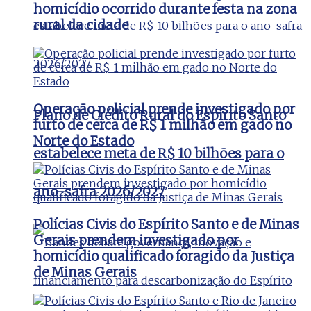
homicídio ocorrido durante festa na zona
rural da cidade
Operação policial prende investigado por
Plano de Crédito Rural do Espírito Santo
furto de cerca de R$ 1 milhão em gado no
Norte do Estado
estabelece meta de R$ 10 bilhões para o
ano-safra 2026/2027
Polícias Civis do Espírito Santo e de Minas
Gerais prendem investigado por
homicídio qualificado foragido da Justiça
de Minas Gerais