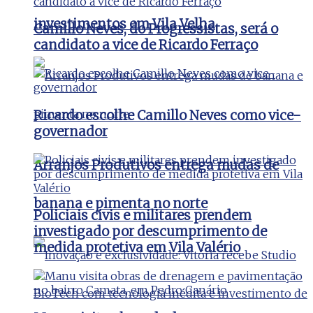
investimentos em Vila Velha
Camillo Neves, do Progressistas, será o
candidato a vice de Ricardo Ferraço
Ricardo escolhe Camillo Neves como vice-
governador
Arranjos Produtivos entrega mudas de
banana e pimenta no norte
Policiais civis e militares prendem
investigado por descumprimento de
medida protetiva em Vila Valério