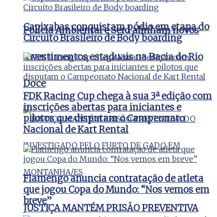
Capixabas conquistam pódio em etapa do
Polícia Ambiental e Serd alinham novos
Circuito Brasileiro de Body boarding
investimentos estaduais na Bacia do Rio
Doce
FDK Racing Cup chega à sua 3ª edição com
inscrições abertas para iniciantes e
pilotos que disputam o Campeonato
Nacional de Kart Rental
Flamengo anuncia contratação de atleta
que jogou Copa do Mundo: “Nos vemos em
breve”
JUSTIÇA MANTÉM PRISÃO PREVENTIVA