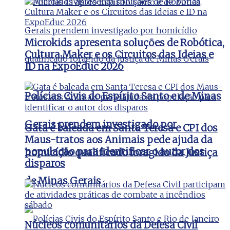
Microkids apresenta soluções de Robótica,
Cultura Maker e os Circuitos das Ideias e
ID na ExpoEduc 2026
Polícias Civis do Espírito Santo e de Minas
Gerais prendem investigado por
Gata é baleada em Santa Teresa e CPI dos
Maus-tratos aos Animais pede ajuda da
população para identificar o autor dos
homicídio qualificado foragido da Justiça
disparos
de Minas Gerais
Núcleos comunitários da Defesa Civil