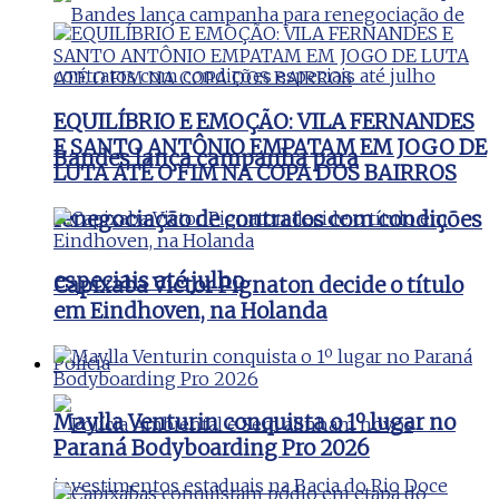
EQUILÍBRIO E EMOÇÃO: VILA FERNANDES
E SANTO ANTÔNIO EMPATAM EM JOGO DE
Bandes lança campanha para
LUTA ATÉ O FIM NA COPA DOS BAIRROS
renegociação de contratos com condições
especiais até julho
Capixaba Victor Pignaton decide o título
em Eindhoven, na Holanda
Polícia
Maylla Venturin conquista o 1º lugar no
Paraná Bodyboarding Pro 2026