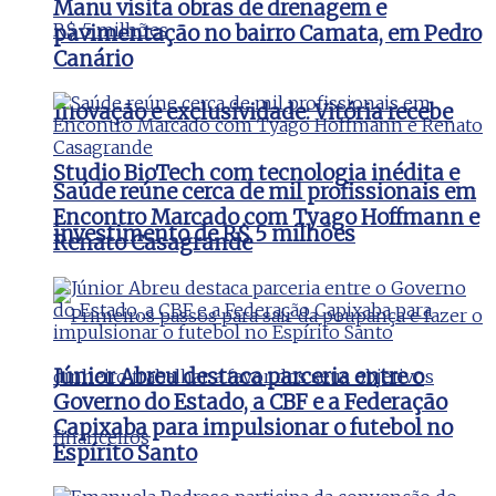
Manu visita obras de drenagem e
pavimentação no bairro Camata, em Pedro
Canário
Inovação e exclusividade: Vitória recebe
Studio BioTech com tecnologia inédita e
Saúde reúne cerca de mil profissionais em
Encontro Marcado com Tyago Hoffmann e
investimento de R$ 5 milhões
Renato Casagrande
Júnior Abreu destaca parceria entre o
Governo do Estado, a CBF e a Federação
Capixaba para impulsionar o futebol no
Espírito Santo