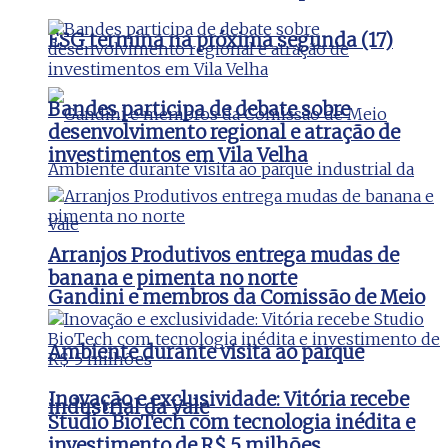
ESG termina na próxima segunda (17)
Bandes participa de debate sobre
desenvolvimento regional e atração de
investimentos em Vila Velha
Arranjos Produtivos entrega mudas de
banana e pimenta no norte
Gandini e membros da Comissão de Meio
Ambiente durante visita ao parque
Inovação e exclusividade: Vitória recebe
industrial da Vale
Studio BioTech com tecnologia inédita e
investimento de R$ 5 milhões