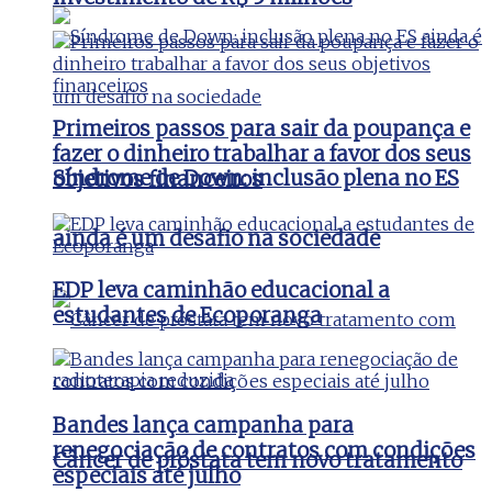
Primeiros passos para sair da poupança e
fazer o dinheiro trabalhar a favor dos seus
Síndrome de Down: inclusão plena no ES
objetivos financeiros
ainda é um desafio na sociedade
EDP leva caminhão educacional a
estudantes de Ecoporanga
Bandes lança campanha para
renegociação de contratos com condições
Câncer de próstata tem novo tratamento
especiais até julho