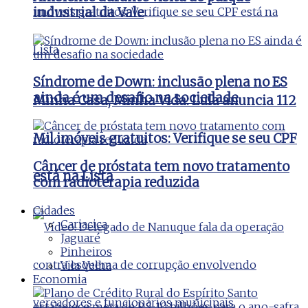
industrial da Vale
Síndrome de Down: inclusão plena no ES
ainda é um desafio na sociedade
Minha Casa, Minha Vida: Lula anuncia 112
Mil imóveis gratuitos: Verifique se seu CPF
Câncer de próstata tem novo tratamento
está na Lista
com radioterapia reduzida
Cidades
Cariacica
Jaguaré
Pinheiros
Vila Velha
Economia