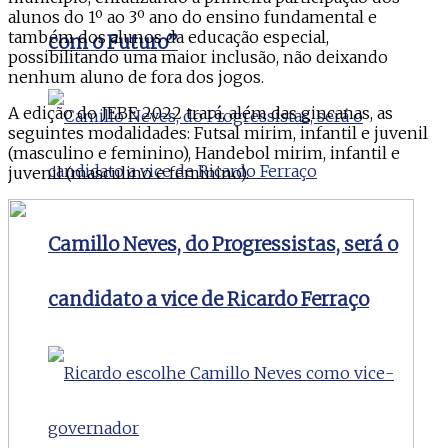
alunos do 1º ao 3º ano do ensino fundamental e
também dos alunos da educação especial,
com o Futuro”
possibilitando uma maior inclusão, não deixando
nenhum aluno de fora dos jogos.
A edição do JEBE 2022 trará, além das gincanas, as
seguintes modalidades: Futsal mirim, infantil e juvenil
(masculino e feminino), Handebol mirim, infantil e
juvenil (masculino e feminino).
Camillo Neves, do Progressistas, será o
candidato a vice de Ricardo Ferraço