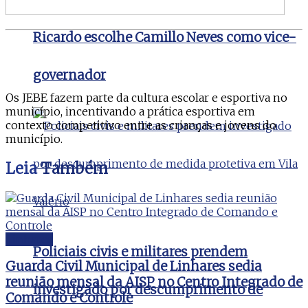
Ricardo escolhe Camillo Neves como vice-
governador
Os JEBE fazem parte da cultura escolar e esportiva no
município, incentivando a prática esportiva em
contexto competitivo entre as crianças e jovens do
município.
Leia
Também
Linhares
Policiais civis e militares prendem
Guarda Civil Municipal de Linhares sedia
reunião mensal da AISP no Centro Integrado de
investigado por descumprimento de
Comando e Controle