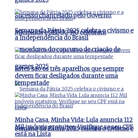
Sucesso chancelado pelo Governo:
Semana da Pátria 2025 celebra o civismo e
Microkids e SEDUC-RO celebram
a Independência do Brasil
vencedores do concurso de criação de
games 2025
Estes são os três aparelhos que sempre
devem ficar desligados durante uma
tempestade
Minha Casa, Minha Vida: Lula anuncia 112
Mil imóveis gratuitos: Verifique se seu CPF
Semana da Pátria 2025 celebra o civismo e
está na Lista