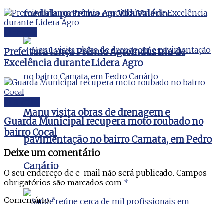
medida protetiva em Vila Valério
Linhares
Prefeitura lança Prêmio Agroindústria de
Excelência durante Lidera Agro
Vila Velha
Manu visita obras de drenagem e
Guarda Municipal recupera moto roubado no
bairro Cocal
pavimentação no bairro Camata, em Pedro
Deixe um comentário
Canário
O seu endereço de e-mail não será publicado.
Campos
obrigatórios são marcados com
*
Comentário
*