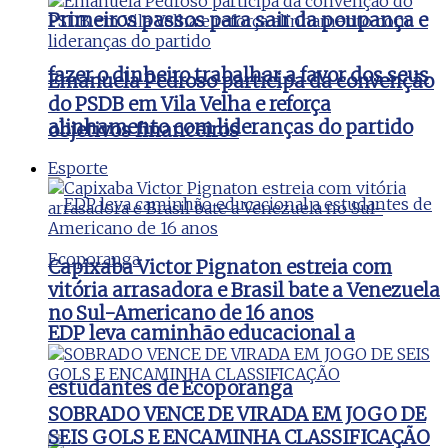
Primeiros passos para sair da poupança e
fazer o dinheiro trabalhar a favor dos seus
Emanuela Pedroso participa da convenção
do PSDB em Vila Velha e reforça
alinhamento com lideranças do partido
objetivos financeiros
Esporte
Capixaba Victor Pignaton estreia com
vitória arrasadora e Brasil bate a Venezuela
no Sul-Americano de 16 anos
EDP leva caminhão educacional a
estudantes de Ecoporanga
SOBRADO VENCE DE VIRADA EM JOGO DE
SEIS GOLS E ENCAMINHA CLASSIFICAÇÃO