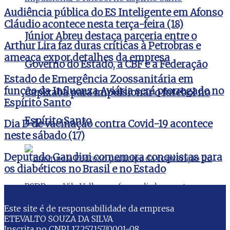
Audiência pública do ES Inteligente em Afonso
Cláudio acontece nesta terça-feira (18)
Júnior Abreu destaca parceria entre o
Arthur Lira faz duras críticas à Petrobras e
ameaça expor detalhes da empresa
Governo do Estado, a CBF e a Federação
Estado de Emergência Zoossanitária em
função da Influenza Aviária será prorrogado no
Capixaba para impulsionar o futebol no
Espírito Santo
Espírito Santo
Dia D de vacinação contra Covid-19 acontece
neste sábado (17)
Deputado Gandini comemora conquistas para
os diabéticos no Brasil e no Estado
Este site é de responsabilidade da empresa
ETEVALTO SOUZA DA SILVA
Inscrita no CNPJ 17.257.157/0001-08.