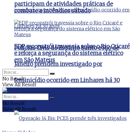
participam de atividades práticas de
combate a incêndios sábado
EDP reconstrói travessia sobre o Rio Cricaré
Polícias Civis do Espírito Santo e Rio de
e reforça a segurança do sistema elétrico
em São Mateus
Janeiro prendem investigado por
No Result
feminicídio ocorrido em Linhares há 30
View All Result
anos
No Result
View All Result