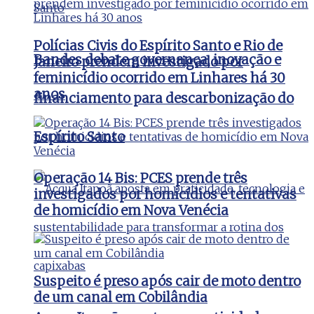
Polícias Civis do Espírito Santo e Rio de
Bandes debate governança, inovação e
Janeiro prendem investigado por
feminicídio ocorrido em Linhares há 30
anos
financiamento para descarbonização do
Espírito Santo
Operação 14 Bis: PCES prende três
investigados por homicídios e tentativas
de homicídio em Nova Venécia
Suspeito é preso após cair de moto dentro
de um canal em Cobilândia