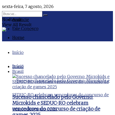
sexta-feira, 7 agosto, 2026
No Result
Anuncie
View All Result
Fale Conosco
Home
Início
Início
Brasil
Brasil
Sucesso chancelado pelo Governo:
Microkids e SEDUC-RO celebram
vencedores do concurso de criação de
games 2025