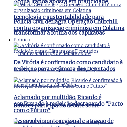
Acqua Itapoã aposta em praticidade,
tecnologia e sustentabilidade para
Polícia Civil deflagra Operação Churchill
contra organização criminosa em Colatina
transformar a rotina dos capixabas
Politica
Da Vitória é confirmado como candidato à
reeleição para a Câmara dos Deputados
Aclamado por multidão, Ricardo é
confirmado à reeleição destacando “Pacto
Bandes participa de debate sobre
com o Futuro”
desenvolvimento regional e atração de