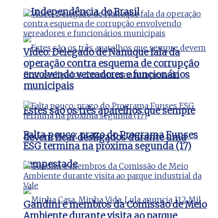
a Independência do Brasil
Vídeo: Delegado de Nanuque fala da
operação contra esquema de corrupção
envolvendo vereadores e funcionários
municipais
Estes são os três aparelhos que sempre
Falta pouco: prazo do Programa Funses
devem ficar desligados durante uma
ESG termina na próxima segunda (17)
tempestade
Gandini e membros da Comissão de Meio
Ambiente durante visita ao parque