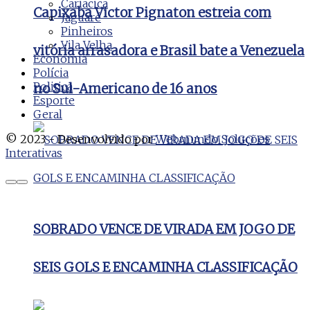
Cariacica
Capixaba Victor Pignaton estreia com
Jaguaré
Pinheiros
Vila Velha
vitória arrasadora e Brasil bate a Venezuela
Economia
Polícia
Politica
no Sul-Americano de 16 anos
Esporte
Geral
© 2023 - Desenvolvido por
Webmundo Soluções
Interativas
SOBRADO VENCE DE VIRADA EM JOGO DE
SEIS GOLS E ENCAMINHA CLASSIFICAÇÃO