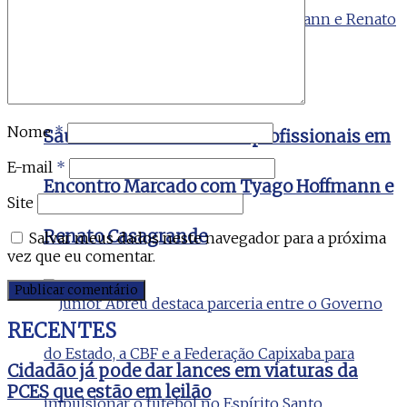
Nome
*
Saúde reúne cerca de mil profissionais em
E-mail
*
Encontro Marcado com Tyago Hoffmann e
Site
Renato Casagrande
Salvar meus dados neste navegador para a próxima
vez que eu comentar.
RECENTES
Cidadão já pode dar lances em viaturas da
PCES que estão em leilão