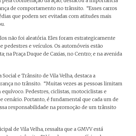
 pela coordenação da ação, destacou a importância
nça de comportamento no trânsito. “Esses carros
édias que podem ser evitadas com atitudes mais
ou.
los não foi aleatória. Eles foram estrategicamente
de pedestres e veículos. Os automóveis estão
ta; na Praça Duque de Caxias, no Centro; e na avenida
ocial e Trânsito de Vila Velha, destaca a
rança no trânsito. “Muitas vezes as pessoas limitam
equívoco. Pedestres, ciclistas, motociclistas e
se cenário. Portanto, é fundamental que cada um de
ossa responsabilidade na promoção de um trânsito
pal de Vila Velha, ressalta que a GMVV está