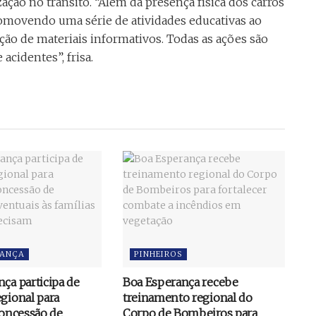
ção no trânsito. “Além da presença física dos carros
promovendo uma série de atividades educativas ao
ição de materiais informativos. Todas as ações são
acidentes”, frisa.
RANÇA
PINHEIROS
ça participa de
Boa Esperança recebe
gional para
treinamento regional do
concessão de
Corpo de Bombeiros para