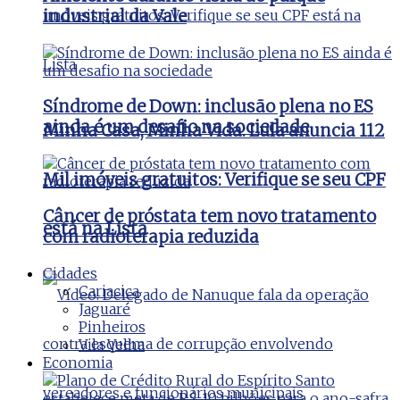
industrial da Vale
Síndrome de Down: inclusão plena no ES
ainda é um desafio na sociedade
Minha Casa, Minha Vida: Lula anuncia 112
Mil imóveis gratuitos: Verifique se seu CPF
Câncer de próstata tem novo tratamento
está na Lista
com radioterapia reduzida
Cidades
Cariacica
Jaguaré
Pinheiros
Vila Velha
Economia