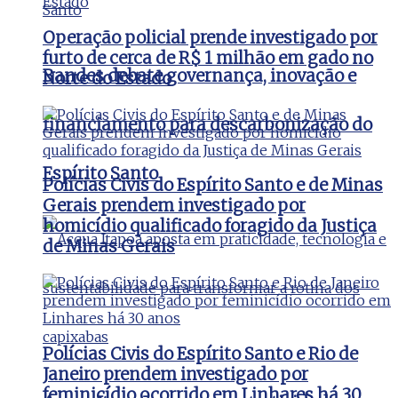
Operação policial prende investigado por
furto de cerca de R$ 1 milhão em gado no
Bandes debate governança, inovação e
Norte do Estado
financiamento para descarbonização do
Espírito Santo
Polícias Civis do Espírito Santo e de Minas
Gerais prendem investigado por
homicídio qualificado foragido da Justiça
de Minas Gerais
Polícias Civis do Espírito Santo e Rio de
Janeiro prendem investigado por
feminicídio ocorrido em Linhares há 30