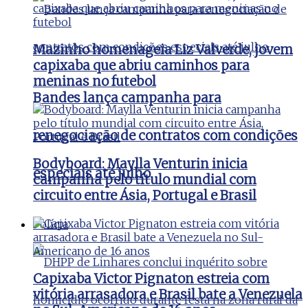
Mazinho homenageia Liz Valverde, jovem
capixaba que abriu caminhos para
meninas no futebol
Bandes lança campanha para
renegociação de contratos com condições
Bodyboard: Maylla Venturin inicia
especiais até julho
campanha pelo título mundial com
circuito entre Ásia, Portugal e Brasil
Polícia
Capixaba Victor Pignaton estreia com
vitória arrasadora e Brasil bate a Venezuela