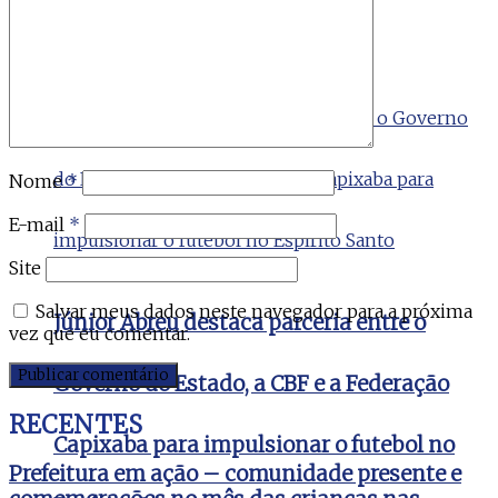
Renato Casagrande
Nome
*
E-mail
*
Site
Salvar meus dados neste navegador para a próxima
Júnior Abreu destaca parceria entre o
vez que eu comentar.
Governo do Estado, a CBF e a Federação
RECENTES
Capixaba para impulsionar o futebol no
Prefeitura em ação – comunidade presente e