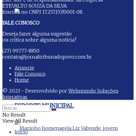
ETEVALTO SOUZA DA SILVA
Inscrita no CNPJ 17.257.157/0001-08.
FALE CONOSCO
Deseja fazer alguma sugestão
ou crítica sobre alguma notícia?
(27) 99777-8850
contato@jornaltribunadopovo.com.br
Anuncie
SEMIFINAL DO FUT 7 NA PRAÇA DO POSTO
Fale Conosco
Home
CONSOLIDA SUCESSO HISTÓRICO DO
© 2023 - Desenvolvido por
Webmundo Soluções
Interativas
ESPORTE MUNICIPAL
No Result
View All Result
Início