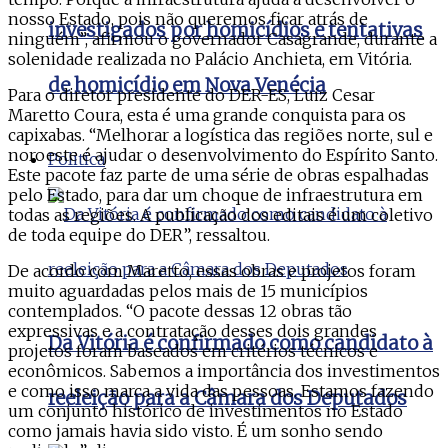
nosso Estado, pois não queremos ficar atrás de
investigados por homicídios e tentativas
ninguém”, afirmou o governador Casagrande, durante a
solenidade realizada no Palácio Anchieta, em Vitória.
de homicídio em Nova Venécia
Para o diretor presidente do DER-ES, Luiz Cesar
Maretto Coura, esta é uma grande conquista para os
capixabas. “Melhorar a logística das regiões norte, sul e
noroeste é ajudar o desenvolvimento do Espírito Santo.
Politica
Este pacote faz parte de uma série de obras espalhadas
pelo Estado, para dar um choque de infraestrutura em
todas as regiões. A publicação dos editais é um coletivo
de toda equipe do DER”, ressaltou.
De acordo com Maretto, essas obras e projetos foram
muito aguardadas pelos mais de 15 municípios
contemplados. “O pacote dessas 12 obras tão
expressivas e a contratação desses dois grandes
Da Vitória é confirmado como candidato à
projetos foram baseados em critérios técnicos e
econômicos. Sabemos a importância dos investimentos
e como isso marca a vida das pessoas. Estamos fazendo
reeleição para a Câmara dos Deputados
um conjunto histórico de investimentos no Estado
como jamais havia sido visto. É um sonho sendo