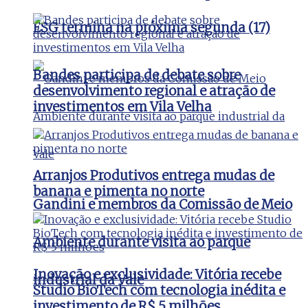
ESG termina na próxima segunda (17)
Bandes participa de debate sobre
desenvolvimento regional e atração de
investimentos em Vila Velha
Arranjos Produtivos entrega mudas de
banana e pimenta no norte
Gandini e membros da Comissão de Meio
Ambiente durante visita ao parque
Inovação e exclusividade: Vitória recebe
industrial da Vale
Studio BioTech com tecnologia inédita e
investimento de R$ 5 milhões