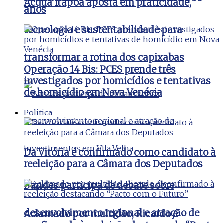
Acqua Itapoã aposta em praticidade,
anos
tecnologia e sustentabilidade para
transformar a rotina dos capixabas
Operação 14 Bis: PCES prende três
investigados por homicídios e tentativas
de homicídio em Nova Venécia
Politica
Da Vitória é confirmado como candidato à
reeleição para a Câmara dos Deputados
Bandes participa de debate sobre
desenvolvimento regional e atração de
Aclamado por multidão, Ricardo é