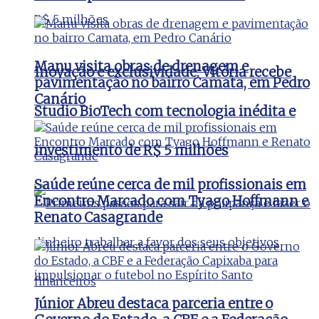
Manu visita obras de drenagem e
Inovação e exclusividade: Vitória recebe
pavimentação no bairro Camata, em Pedro
Canário
Studio BioTech com tecnologia inédita e
investimento de R$ 5 milhões
Saúde reúne cerca de mil profissionais em
Encontro Marcado com Tyago Hoffmann e
Renato Casagrande
Júnior Abreu destaca parceria entre o