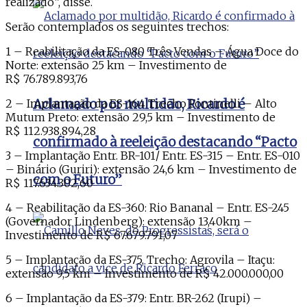
realizado”, disse.
Serão contemplados os seguintes trechos:
1 – Reabilitação da ES-080 Três Vendas – Água Doce do
Norte: extensão 25 km – Investimento de
R$ 76.789.893,76
2 – Implantação da ES-164 Trecho Fontinelli – Alto
Aclamado por multidão, Ricardo é
Mutum Preto: extensão 29,5 km – Investimento de
R$ 112.938.894,28
confirmado à reeleição destacando “Pacto
3 – Implantação Entr. BR-101/ Entr. ES-315 – Entr. ES-010
– Binário (Guriri): extensão 24,6 km – Investimento de
com o Futuro”
R$ 117.634.302,60
4 – Reabilitação da ES-360: Rio Bananal – Entr. ES-245
(Governador Lindenberg): extensão 13,40km –
Investimento de R$ 67.679.791,07
5 – Implantação da ES-375, Trecho: Agrovila – Itaçu:
extensão 9,5 km – Investimento de R$ 42.000.000,00
6 – Implantação da ES-379: Entr. BR-262 (Irupi) –