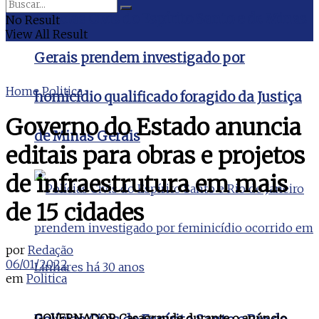
Polícias Civis do Espírito Santo e de Minas
No Result
View All Result
Gerais prendem investigado por
Home
Politica
homicídio qualificado foragido da Justiça
Governo do Estado anuncia
de Minas Gerais
editais para obras e projetos
de infraestrutura em mais
de 15 cidades
por
Redação
06/01/2022
em
Politica
GOVERNADOR Casagrande durante o anúncio.