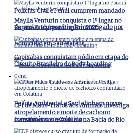
Polícias Civil e Penal cumprem mandado
Maylla Venturin conquista o 1º lugar no
de prisão temporária de investigado por
Paraná Bodyboarding Pro 2026
homicídio em São Mateus
Capixabas conquistam pódio em etapa do
Circuito Brasileiro de Body boarding
Geral
Polícia Ambiental e Serd alinham novos
CPI de Maus-Tratos aos Animais investiga
atropelamento e morte de cachorro
comunitário em Colatina
investimentos estaduais na Bacia do Rio