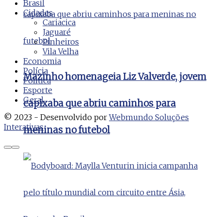
Brasil
Cidades
Cariacica
Jaguaré
Pinheiros
Vila Velha
Economia
Polícia
Mazinho homenageia Liz Valverde, jovem
Politica
Esporte
Geral
capixaba que abriu caminhos para
© 2023 - Desenvolvido por
Webmundo Soluções
Interativas
meninas no futebol