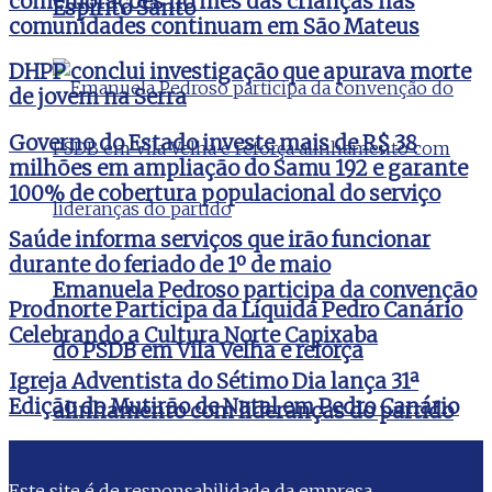
comemorações no mês das crianças nas
Espírito Santo
comunidades continuam em São Mateus
DHPP conclui investigação que apurava morte
de jovem na Serra
Governo do Estado investe mais de R$ 38
milhões em ampliação do Samu 192 e garante
100% de cobertura populacional do serviço
Saúde informa serviços que irão funcionar
durante do feriado de 1º de maio
Emanuela Pedroso participa da convenção
Prodnorte Participa da Líquida Pedro Canário
Celebrando a Cultura Norte Capixaba
do PSDB em Vila Velha e reforça
Igreja Adventista do Sétimo Dia lança 31ª
Edição do Mutirão de Natal em Pedro Canário
alinhamento com lideranças do partido
Este site é de responsabilidade da empresa
Esporte