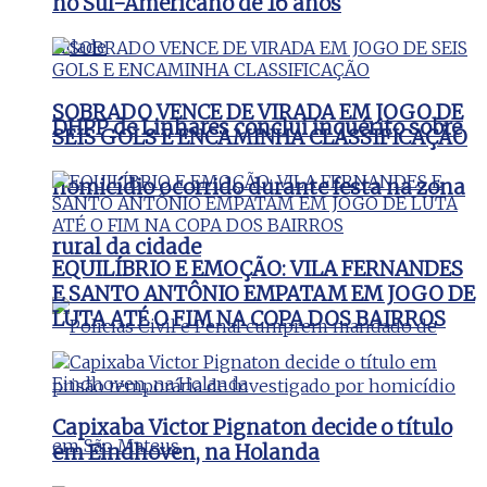
no Sul-Americano de 16 anos
SOBRADO VENCE DE VIRADA EM JOGO DE
DHPP de Linhares conclui inquérito sobre
SEIS GOLS E ENCAMINHA CLASSIFICAÇÃO
homicídio ocorrido durante festa na zona
rural da cidade
EQUILÍBRIO E EMOÇÃO: VILA FERNANDES
E SANTO ANTÔNIO EMPATAM EM JOGO DE
LUTA ATÉ O FIM NA COPA DOS BAIRROS
Capixaba Victor Pignaton decide o título
em Eindhoven, na Holanda