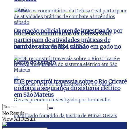
Operação policial prende investigado por
Núcleos comunitários da Defesa Civil
participam de atividades práticas de
furto de cerca de R$ 1 milhão em gado no
combate a incêndios sábado
Norte do Estado
EDP reconstrói travessia sobre o Rio Cricaré
e reforça a segurança do sistema elétrico
em São Mateus
No Result
View All Result