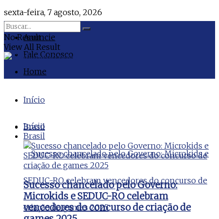
sexta-feira, 7 agosto, 2026
No Result
Anuncie
View All Result
Fale Conosco
Home
Início
Início
Brasil
Brasil
Sucesso chancelado pelo Governo:
Microkids e SEDUC-RO celebram
vencedores do concurso de criação de
games 2025