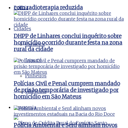
com radioterapia reduzida
Polícia
Cidades
DHPP de Linhares conclui inquérito sobre
homicídio ocorrido durante festa na zona
Cariacica
rural da cidade
Jaguaré
Pinheiros
Polícias Civil e Penal cumprem mandado
de prisão temporária de investigado por
Vila Velha
homicídio em São Mateus
Economia
Polícia Ambiental e Serd alinham novos