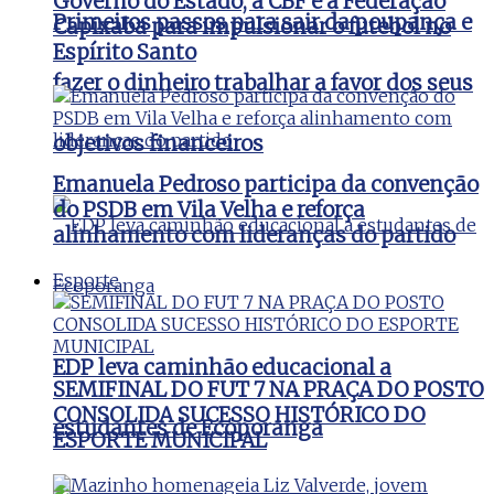
Governo do Estado, a CBF e a Federação
Primeiros passos para sair da poupança e
Capixaba para impulsionar o futebol no
Espírito Santo
fazer o dinheiro trabalhar a favor dos seus
objetivos financeiros
Emanuela Pedroso participa da convenção
do PSDB em Vila Velha e reforça
alinhamento com lideranças do partido
Esporte
EDP leva caminhão educacional a
SEMIFINAL DO FUT 7 NA PRAÇA DO POSTO
CONSOLIDA SUCESSO HISTÓRICO DO
estudantes de Ecoporanga
ESPORTE MUNICIPAL