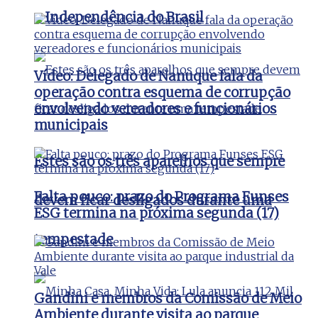
a Independência do Brasil
Vídeo: Delegado de Nanuque fala da
operação contra esquema de corrupção
envolvendo vereadores e funcionários
municipais
Estes são os três aparelhos que sempre
Falta pouco: prazo do Programa Funses
devem ficar desligados durante uma
ESG termina na próxima segunda (17)
tempestade
Gandini e membros da Comissão de Meio
Ambiente durante visita ao parque