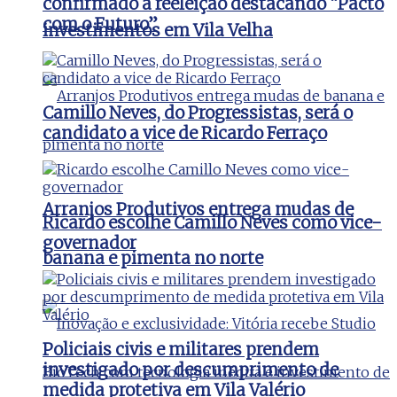
confirmado à reeleição destacando “Pacto
com o Futuro”
investimentos em Vila Velha
Camillo Neves, do Progressistas, será o
candidato a vice de Ricardo Ferraço
Arranjos Produtivos entrega mudas de
Ricardo escolhe Camillo Neves como vice-
governador
banana e pimenta no norte
Policiais civis e militares prendem
investigado por descumprimento de
medida protetiva em Vila Valério