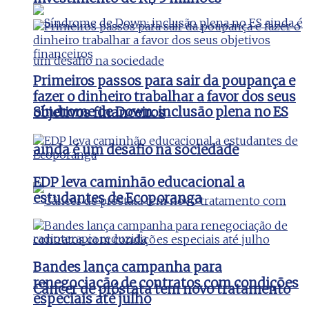
Primeiros passos para sair da poupança e
fazer o dinheiro trabalhar a favor dos seus
Síndrome de Down: inclusão plena no ES
objetivos financeiros
ainda é um desafio na sociedade
EDP leva caminhão educacional a
estudantes de Ecoporanga
Bandes lança campanha para
renegociação de contratos com condições
Câncer de próstata tem novo tratamento
especiais até julho