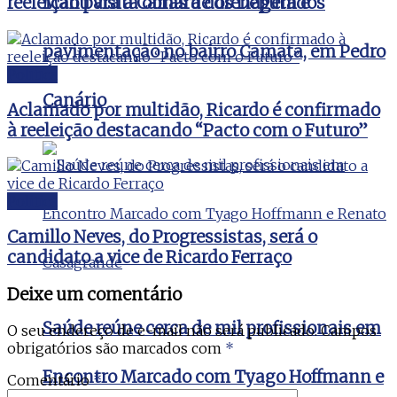
Manu visita obras de drenagem e
reeleição para a Câmara dos Deputados
pavimentação no bairro Camata, em Pedro
Politica
Canário
Aclamado por multidão, Ricardo é confirmado
à reeleição destacando “Pacto com o Futuro”
Politica
Camillo Neves, do Progressistas, será o
candidato a vice de Ricardo Ferraço
Deixe um comentário
Saúde reúne cerca de mil profissionais em
O seu endereço de e-mail não será publicado.
Campos
obrigatórios são marcados com
*
Encontro Marcado com Tyago Hoffmann e
Comentário
*