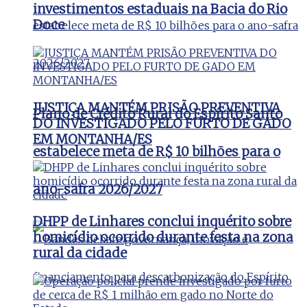
investimentos estaduais na Bacia do Rio
Doce
JUSTIÇA MANTÉM PRISÃO PREVENTIVA
Plano de Crédito Rural do Espírito Santo
DO INVESTIGADO PELO FURTO DE GADO
EM MONTANHA/ES
estabelece meta de R$ 10 bilhões para o
ano-safra 2026/2027
DHPP de Linhares conclui inquérito sobre
homicídio ocorrido durante festa na zona
rural da cidade