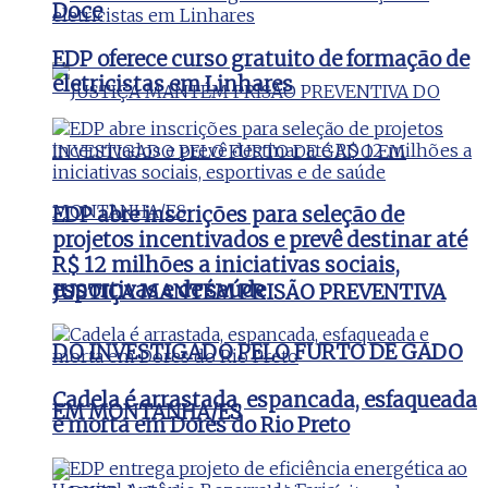
Doce
EDP oferece curso gratuito de formação de
eletricistas em Linhares
EDP abre inscrições para seleção de
projetos incentivados e prevê destinar até
R$ 12 milhões a iniciativas sociais,
esportivas e de saúde
JUSTIÇA MANTÉM PRISÃO PREVENTIVA
DO INVESTIGADO PELO FURTO DE GADO
Cadela é arrastada, espancada, esfaqueada
EM MONTANHA/ES
e morta em Dores do Rio Preto