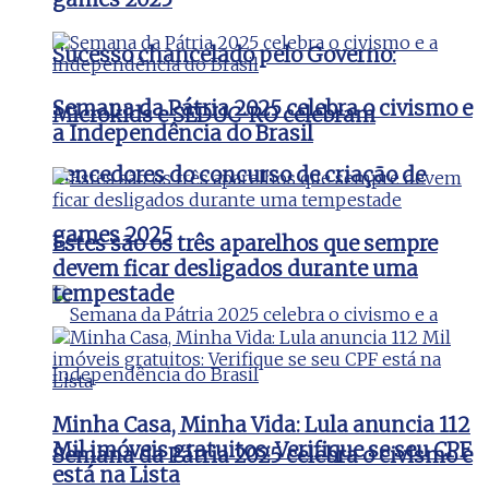
Sucesso chancelado pelo Governo:
Semana da Pátria 2025 celebra o civismo e
Microkids e SEDUC-RO celebram
a Independência do Brasil
vencedores do concurso de criação de
games 2025
Estes são os três aparelhos que sempre
devem ficar desligados durante uma
tempestade
Minha Casa, Minha Vida: Lula anuncia 112
Mil imóveis gratuitos: Verifique se seu CPF
Semana da Pátria 2025 celebra o civismo e
está na Lista