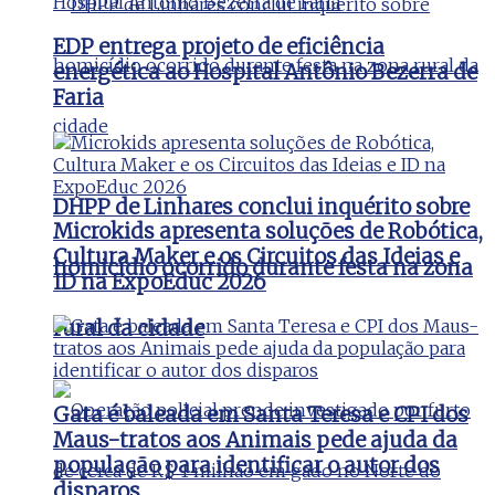
EDP entrega projeto de eficiência
energética ao Hospital Antônio Bezerra de
Faria
DHPP de Linhares conclui inquérito sobre
Microkids apresenta soluções de Robótica,
Cultura Maker e os Circuitos das Ideias e
homicídio ocorrido durante festa na zona
ID na ExpoEduc 2026
rural da cidade
Gata é baleada em Santa Teresa e CPI dos
Maus-tratos aos Animais pede ajuda da
população para identificar o autor dos
disparos