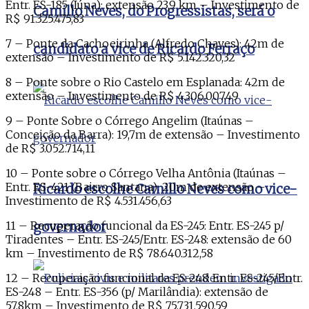
Entr. ES-185 (Iúna): extensão 23,9 km – Investimento de
Camillo Neves, do Progressistas, será o
R$ 91.325.475,83
7 – Ponte da Cachoeirinha (Alfredo Chaves): 42m de
candidato a vice de Ricardo Ferraço
extensão – Investimento de R$ 5.142.320,32
8 – Ponte sobre o Rio Castelo em Esplanada: 42m de
extensão – Investimento de R$ 4.306.007,49
9 – Ponte Sobre o Córrego Angelim (Itaúnas –
Conceição da Barra): 19,7m de extensão – Investimento
de R$ 3.052.714,11
10 – Ponte sobre o Córrego Velha Antônia (Itaúnas –
Entr. ES-421 (Bairro Santana): 20m de extensão –
Ricardo escolhe Camillo Neves como vice-
Investimento de R$ 4.531.456,63
11 – Recuperação funcional da ES-245: Entr. ES-245 p/
governador
Tiradentes – Entr. ES-245/Entr. ES-248: extensão de 60
km – Investimento de R$ 78.640.312,58
12 – Recuperação funcional da ES-248: Entr. ES-245/Entr.
ES-248 – Entr. ES-356 (p/ Marilândia): extensão de
57,8km – Investimento de R$ 75.731.590,59