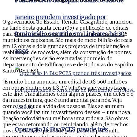
Polícias Civis do Espírito Santo e Rio de
Janeiro prendem investigado por
O governador do Estado, Renato Casagrande, anunciou,
na tarde desta quarta-feira (05), a publicação de editais
feminicídio ocorrido em Linhares há 30
para obras e projetos de infraestrutura em mais de 15
municípios capixabas. São mais de meio bilhão de reais
em 12 obras e dois grandes projetos de implantação e
anos
reabilitação de rodovias, além da construção de pontes.
As intervenções serão executadas por meio do
Departamento de Edificações e de Rodovias do Espírito
Santo (DER-ES).
“É muito bom anunciar um edital de R$ 560 milhões
em obras dentro dos R$ 2,7 bilhões que vamos fazer
este ano. Trabalhamos com alguns pilares, um deles é o
da infraestrutura, que é fundamental para nós. Veja
como isso muda a vida das pessoas. Elas se animam
quando você faz um investimento desses – uma nova
ligação rodoviária ou melhora uma rodovia. São obras
que estão retomando ou reiniciando, além de trechos
Operação 14 Bis: PCES prende três
novos. Obras de qualidade para ficarem por muito
tempo. Porque a infraestrutura ajuda a desenvolver o