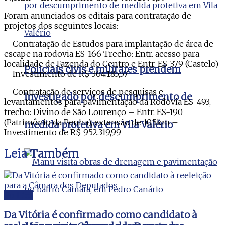
Foram anunciados os editais para contratação de
projetos dos seguintes locais:
– Contratação de Estudos para implantação de área de
escape na rodovia ES-166 Trecho: Entr. acesso para
localidade de Fazenda do Centro e Entr. ES-379 (Castelo)
Policiais civis e militares prendem
– Investimento de R$ 364.185,57
– Contratação de serviços de pesquisas e
investigado por descumprimento de
levantamentos para pavimentação da Rodovia ES-493,
trecho: Divino de São Lourenço – Entr. ES-190
(Patrimônio da Penha), extensão de 10,5km –
medida protetiva em Vila Valério
Investimento de R$ 952.319,99
Leia
Também
Politica
Da Vitória é confirmado como candidato à