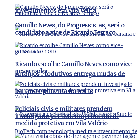
investimentos em Vila Velha
Camillo Neves, do Progressistas, será o
candidato a vice de Ricardo Ferraço
Ricardo escolhe Camillo Neves como vice-
governador
Arranjos Produtivos entrega mudas de
banana e pimenta no norte
Policiais civis e militares prendem
investigado por descumprimento de
medida protetiva em Vila Valério