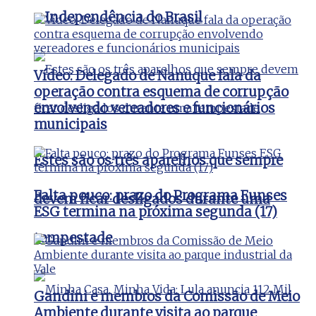
a Independência do Brasil
Vídeo: Delegado de Nanuque fala da
operação contra esquema de corrupção
envolvendo vereadores e funcionários
municipais
Estes são os três aparelhos que sempre
Falta pouco: prazo do Programa Funses
devem ficar desligados durante uma
ESG termina na próxima segunda (17)
tempestade
Gandini e membros da Comissão de Meio
Ambiente durante visita ao parque