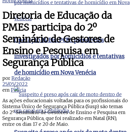
Home
Polícia
Diretoria de Educação da
PMES participa do 2º
Seminário de Gestores de
Operação 14 Bis: PCES prende três
Ensino e Pesquisa em
investigados por homicídios e tentativas
Segurança Pública
de homicídio em Nova Venécia
por
Redação
25/05/2022
em
Polícia
As ações educacionais voltadas para os profissionais do
Sistema Único de Segurança Pública (Susp) são temas
do 2º Seminário de Gestores de Ensino e Pesquisa em
Segurança Pública, que foi realizado em Natal (RN),
entre os dias 17 e 20 de Maio.