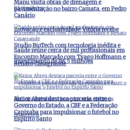
Manu visita obras de drenagem e
pavimentação no bairro Camata, em Pedro
Canário
Inovação e exclusividade: Vitória recebe
Studio BioTech com tecnologia inédita e
Saúde reúne cerca de mil profissionais em
Encontro Marcado com Tyago Hoffmann e
investimento de R$ 5 milhões
Renato Casagrande
Júnior Abreu destaca parceria entre o
Governo do Estado, a CBF e a Federação
Capixaba para impulsionar o futebol no
Espírito Santo