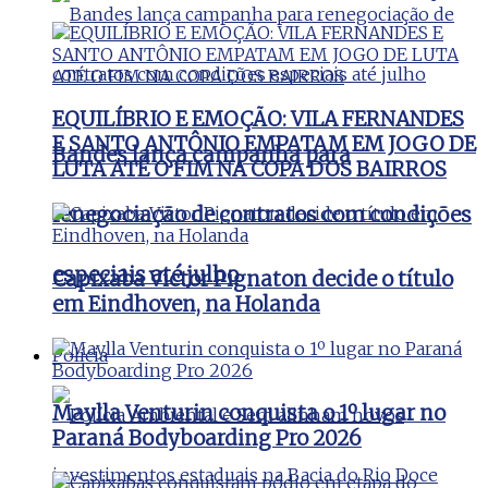
EQUILÍBRIO E EMOÇÃO: VILA FERNANDES
E SANTO ANTÔNIO EMPATAM EM JOGO DE
Bandes lança campanha para
LUTA ATÉ O FIM NA COPA DOS BAIRROS
renegociação de contratos com condições
especiais até julho
Capixaba Victor Pignaton decide o título
em Eindhoven, na Holanda
Polícia
Maylla Venturin conquista o 1º lugar no
Paraná Bodyboarding Pro 2026