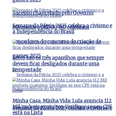
Sucesso chancelado pelo Governo:
Semana da Pátria 2025 celebra o civismo e
Microkids e SEDUC-RO celebram
a Independência do Brasil
vencedores do concurso de criação de
games 2025
Estes são os três aparelhos que sempre
devem ficar desligados durante uma
tempestade
Minha Casa, Minha Vida: Lula anuncia 112
Mil imóveis gratuitos: Verifique se seu CPF
Semana da Pátria 2025 celebra o civismo e
está na Lista