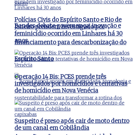
Polícias Civis do Espírito Santo e Rio de
Bandes debate governança, inovação e
Janeiro prendem investigado por
feminicídio ocorrido em Linhares há 30
anos
financiamento para descarbonização do
Espírito Santo
Operação 14 Bis: PCES prende três
investigados por homicídios e tentativas
de homicídio em Nova Venécia
Suspeito é preso após cair de moto dentro
de um canal em Cobilândia