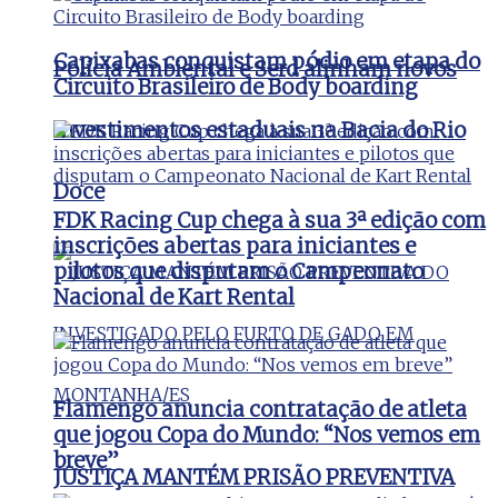
Capixabas conquistam pódio em etapa do
Polícia Ambiental e Serd alinham novos
Circuito Brasileiro de Body boarding
investimentos estaduais na Bacia do Rio
Doce
FDK Racing Cup chega à sua 3ª edição com
inscrições abertas para iniciantes e
pilotos que disputam o Campeonato
Nacional de Kart Rental
Flamengo anuncia contratação de atleta
que jogou Copa do Mundo: “Nos vemos em
breve”
JUSTIÇA MANTÉM PRISÃO PREVENTIVA