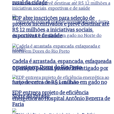
rural da cidade
EDP abre inscrições para seleção de
projetos incentivados e prevê destinar até
R$ 12 milhões a iniciativas sociais,
esportivas e de saúde
Cadela é arrastada, espancada, esfaqueada
e morta em Dores do Rio Preto
Operação policial prende investigado por
furto de cerca de R$ 1 milhão em gado no
EDP entrega projeto de eficiência
Norte do Estado
energética ao Hospital Antônio Bezerra de
Faria