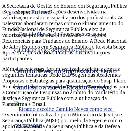
A Secretaria de Gestão de Ensino em Segurança Pública
(Segen) apresentou as ações desenvolvidas na
com o Futuro”
valorização, ensino e capacitação dos profissionais. As
palestras abordaram temas como o Financiamento do
Fundo Nacional de Segurança Pública: eixo de
valorização profissional; InovaSusp – Projetos
Referenciais para Unidades de Ensino; A Rede Nacional
de Altos Estudos em Segurança Pública e Revista Susp;
Apresentações de Boas Práticas das instituições
participantes.
Além das palestras, foram realizadas oficinas com as
Camillo Neves, do Progressistas, será o
seguintes temáticas: Rede EaD Segen nas Academias –
Propostas e Estratégias para qualificação do Susp; Plano
Anual de Ensino e Pesquisa (PAEP); e Metodologias para
candidato a vice de Ricardo Ferraço
a Construção de Pesquisas no âmbito do Ministério da
Justiça e Segurança Pública com a utilização da
Plataforma + Brasil.
O seminário foi realizado pelo Ministério da Justiça e
Segurança Pública (MJSP) por meio da Segen e com o
apoio da Secretaria da Segurança Pública e da Defesa