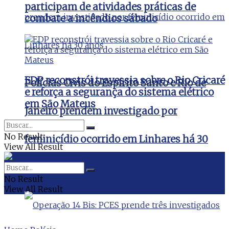
participam de atividades práticas de
combate a incêndios sábado
EDP reconstrói travessia sobre o Rio Cricaré
Polícias Civis do Espírito Santo e Rio de
e reforça a segurança do sistema elétrico
em São Mateus
Janeiro prendem investigado por
No Result
feminicídio ocorrido em Linhares há 30
View All Result
anos
No Result
View All Result