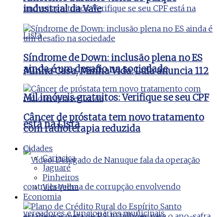
industrial da Vale
Síndrome de Down: inclusão plena no ES
ainda é um desafio na sociedade
Minha Casa, Minha Vida: Lula anuncia 112
Mil imóveis gratuitos: Verifique se seu CPF
Câncer de próstata tem novo tratamento
está na Lista
com radioterapia reduzida
Cidades
Cariacica
Jaguaré
Pinheiros
Vila Velha
Economia