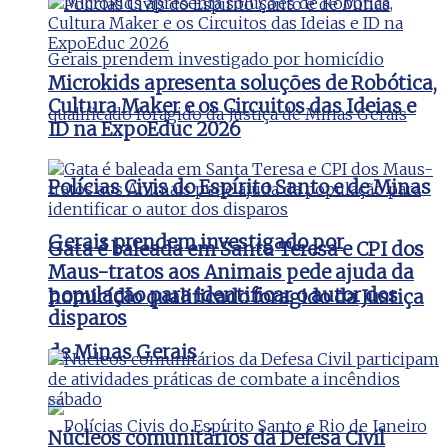
Microkids apresenta soluções de Robótica,
Cultura Maker e os Circuitos das Ideias e
ID na ExpoEduc 2026
Polícias Civis do Espírito Santo e de Minas
Gerais prendem investigado por
Gata é baleada em Santa Teresa e CPI dos
Maus-tratos aos Animais pede ajuda da
população para identificar o autor dos
homicídio qualificado foragido da Justiça
disparos
de Minas Gerais
Núcleos comunitários da Defesa Civil