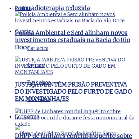
com radioterapia reduzida
Polícia
Cidades
Polícia Ambiental e Serd alinham novos
investimentos estaduais na Bacia do Rio
Doce
Cariacica
Jaguaré
Pinheiros
JUSTIÇA MANTÉM PRISÃO PREVENTIVA
DO INVESTIGADO PELO FURTO DE GADO
EM MONTANHA/ES
Vila Velha
Economia
DHPP de Linhares conclui inquérito sobre