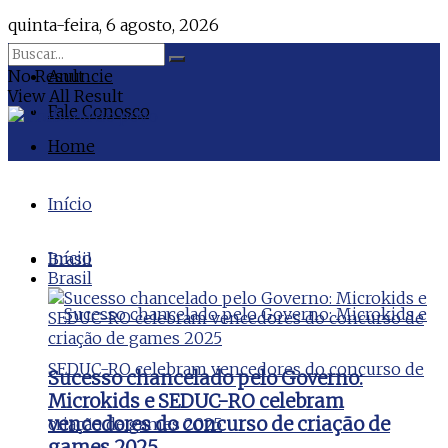
quinta-feira, 6 agosto, 2026
No Result
Anuncie
View All Result
Fale Conosco
Home
Início
Início
Brasil
Brasil
Sucesso chancelado pelo Governo:
Microkids e SEDUC-RO celebram
vencedores do concurso de criação de
games 2025