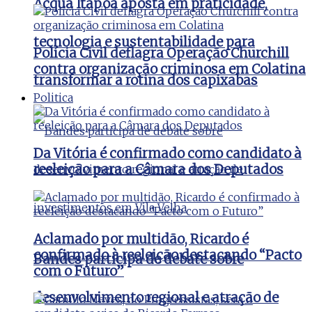
Acqua Itapoã aposta em praticidade,
tecnologia e sustentabilidade para
Polícia Civil deflagra Operação Churchill
contra organização criminosa em Colatina
transformar a rotina dos capixabas
Politica
Da Vitória é confirmado como candidato à
reeleição para a Câmara dos Deputados
Aclamado por multidão, Ricardo é
confirmado à reeleição destacando “Pacto
Bandes participa de debate sobre
com o Futuro”
desenvolvimento regional e atração de