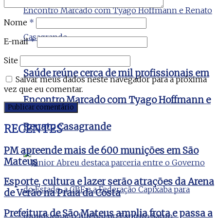
Nome
*
E-mail
*
Site
Saúde reúne cerca de mil profissionais em
Salvar meus dados neste navegador para a próxima
vez que eu comentar.
Encontro Marcado com Tyago Hoffmann e
Renato Casagrande
RECENTES
PM apreende mais de 600 munições em São
Mateus
Esporte, cultura e lazer serão atrações da Arena
de Verão na Praia da Costa
Prefeitura de São Mateus amplia frota e passa a