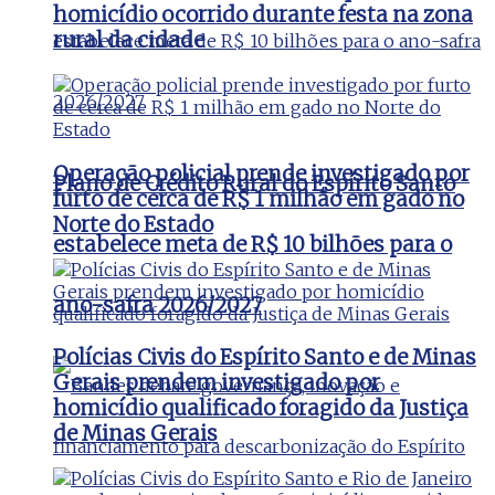
homicídio ocorrido durante festa na zona
rural da cidade
Operação policial prende investigado por
Plano de Crédito Rural do Espírito Santo
furto de cerca de R$ 1 milhão em gado no
Norte do Estado
estabelece meta de R$ 10 bilhões para o
ano-safra 2026/2027
Polícias Civis do Espírito Santo e de Minas
Gerais prendem investigado por
homicídio qualificado foragido da Justiça
de Minas Gerais