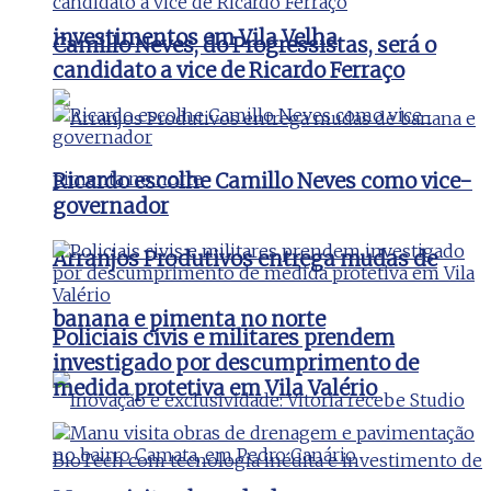
investimentos em Vila Velha
Camillo Neves, do Progressistas, será o
candidato a vice de Ricardo Ferraço
Ricardo escolhe Camillo Neves como vice-
governador
Arranjos Produtivos entrega mudas de
banana e pimenta no norte
Policiais civis e militares prendem
investigado por descumprimento de
medida protetiva em Vila Valério