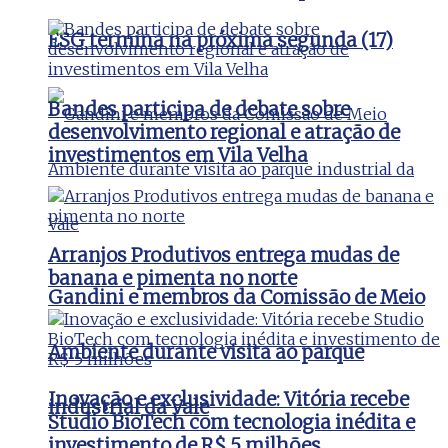
ESG termina na próxima segunda (17)
Bandes participa de debate sobre
desenvolvimento regional e atração de
investimentos em Vila Velha
Arranjos Produtivos entrega mudas de
banana e pimenta no norte
Gandini e membros da Comissão de Meio
Ambiente durante visita ao parque
Inovação e exclusividade: Vitória recebe
industrial da Vale
Studio BioTech com tecnologia inédita e
investimento de R$ 5 milhões