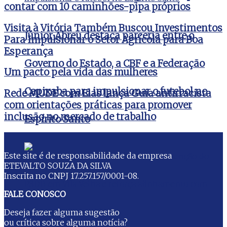
contar com 10 caminhões-pipa próprios
Visita à Vitória Também Buscou Investimentos
Júnior Abreu destaca parceria entre o
Para Impulsionar o Setor Agrícola para Boa
Esperança
Governo do Estado, a CBF e a Federação
Um pacto pela vida das mulheres
Capixaba para impulsionar o futebol no
Rede MUDE com Elas lança Guia antirracista
com orientações práticas para promover
inclusão no mercado de trabalho
Espírito Santo
Este site é de responsabilidade da empresa
ETEVALTO SOUZA DA SILVA
Inscrita no CNPJ 17.257.157/0001-08.
FALE CONOSCO
Deseja fazer alguma sugestão
ou crítica sobre alguma notícia?