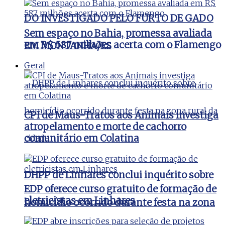
DO INVESTIGADO PELO FURTO DE GADO
Sem espaço no Bahia, promessa avaliada
em R$ 587 milhões acerta com o Flamengo
EM MONTANHA/ES
Geral
CPI de Maus-Tratos aos Animais investiga
atropelamento e morte de cachorro
comunitário em Colatina
DHPP de Linhares conclui inquérito sobre
EDP oferece curso gratuito de formação de
eletricistas em Linhares
homicídio ocorrido durante festa na zona