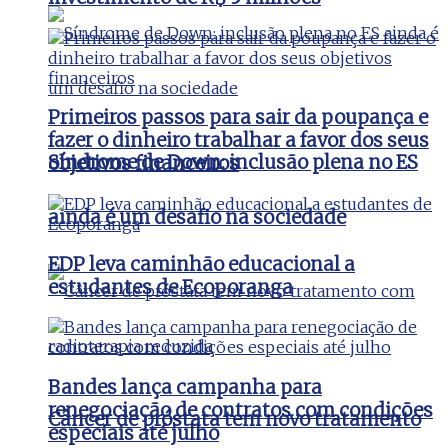
Primeiros passos para sair da poupança e
fazer o dinheiro trabalhar a favor dos seus
Síndrome de Down: inclusão plena no ES
objetivos financeiros
ainda é um desafio na sociedade
EDP leva caminhão educacional a
estudantes de Ecoporanga
Bandes lança campanha para
renegociação de contratos com condições
Câncer de próstata tem novo tratamento
especiais até julho