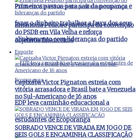
Primeiros passos para sair da poupança e
fazer o dinheiro trabalhar a favor dos seus
Emanuela Pedroso participa da convenção
do PSDB em Vila Velha e reforça
alinhamento com lideranças do partido
objetivos financeiros
Esporte
Capixaba Victor Pignaton estreia com
vitória arrasadora e Brasil bate a Venezuela
no Sul-Americano de 16 anos
EDP leva caminhão educacional a
estudantes de Ecoporanga
SOBRADO VENCE DE VIRADA EM JOGO DE
SEIS GOLS E ENCAMINHA CLASSIFICAÇÃO