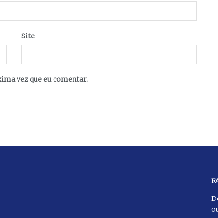
Site
xima vez que eu comentar.
F
D
ou