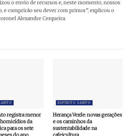
rizou o envio de recursos e, neste momento, nossos
, e cumprirão seu dever com primor”, explicou o
oronel Alexandre Cerqueira.
 SANTO
ESPÍRITO SANTO
nto registra menor
Herança Verde: novas gerações
homicídios da
e os caminhos da
ica para os sete
sustentabilidade na
meses do ano
cafeicultura